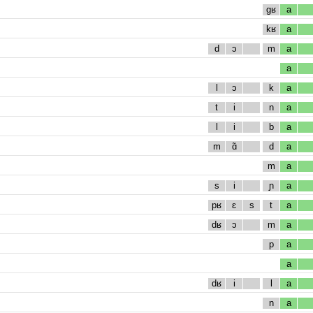
gʁ
a
kʁ
a
d
ɔ
m
a
a
l
ɔ
k
a
t
i
n
a
l
i
b
a
m
ɑ̃
d
a
m
a
s
i
ɲ
a
pʁ
ɛ
s
t
a
dʁ
ɔ
m
a
p
a
a
dʁ
i
l
a
n
a