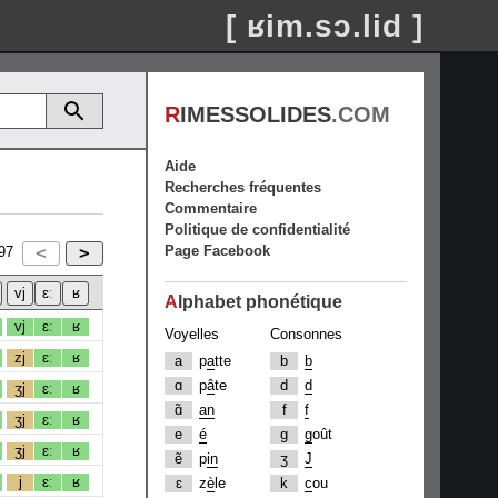
[ ʁim.sɔ.lid ]
R
IMESSOLIDES
.COM
Aide
Recherches fréquentes
Commentaire
Politique de confidentialité
Page Facebook
97
A
lphabet phonétique
vj
ɛː
ʁ
Voyelles
Consonnes
zj
ɛː
ʁ
a
p
a
tte
b
b
ɑ
p
â
te
d
d
ʒj
ɛː
ʁ
ɑ̃
an
f
f
ʒj
ɛː
ʁ
e
é
g
g
oût
ʒj
ɛː
ʁ
ẽ
p
in
ʒ
J
j
ɛː
ʁ
ɛ
z
è
le
k
c
ou