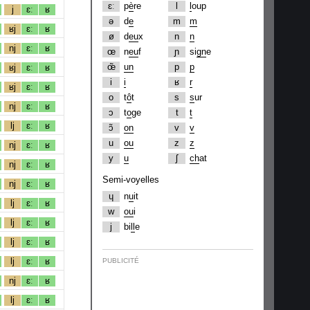
ɛː
p
è
re
l
l
oup
j
ɛː
ʁ
ə
d
e
m
m
ʁj
ɛː
ʁ
ø
d
eu
x
n
n
nj
ɛː
ʁ
œ
n
eu
f
ɲ
si
gn
e
œ̃
un
p
p
ʁj
ɛː
ʁ
i
i
ʁ
r
ʁj
ɛː
ʁ
o
t
ô
t
s
s
ur
nj
ɛː
ʁ
ɔ
t
o
ge
t
t
lj
ɛː
ʁ
ɔ̃
on
v
v
u
ou
z
z
nj
ɛː
ʁ
y
u
ʃ
ch
at
nj
ɛː
ʁ
Semi-voyelles
nj
ɛː
ʁ
ɥ
n
u
it
lj
ɛː
ʁ
w
ou
i
lj
ɛː
ʁ
j
bi
ll
e
lj
ɛː
ʁ
lj
ɛː
ʁ
PUBLICITÉ
nj
ɛː
ʁ
lj
ɛː
ʁ