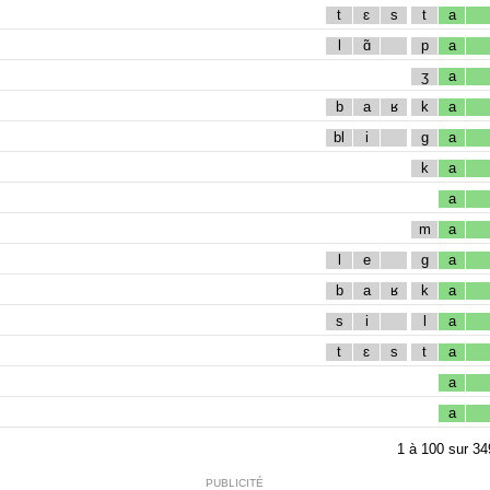
t
ɛ
s
t
a
l
ɑ̃
p
a
ʒ
a
b
a
ʁ
k
a
bl
i
g
a
k
a
a
m
a
l
e
g
a
b
a
ʁ
k
a
s
i
l
a
t
ɛ
s
t
a
a
a
1
à
100
sur
34
PUBLICITÉ