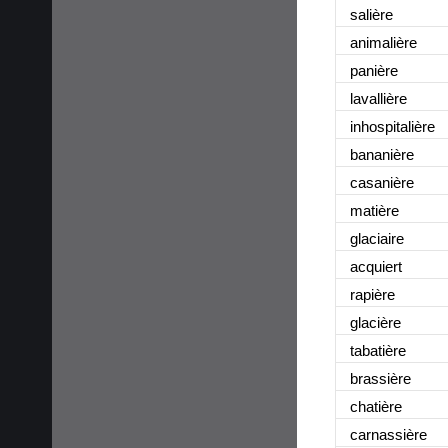
salière
animalière
panière
lavallière
inhospitalière
bananière
casanière
matière
glaciaire
acquiert
rapière
glacière
tabatière
brassière
chatière
carnassière