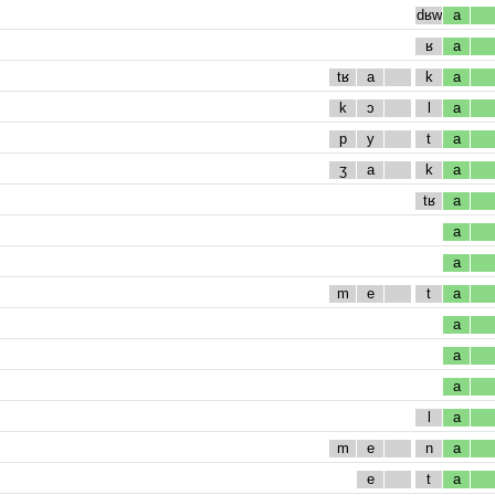
dʁw
a
ʁ
a
tʁ
a
k
a
k
ɔ
l
a
p
y
t
a
ʒ
a
k
a
tʁ
a
a
a
m
e
t
a
a
a
a
l
a
m
e
n
a
e
t
a