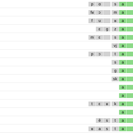
p
ɑ
s
a
fʁ
ɔ
m
a
f
u
ʁ
a
ɛ
g
z
a
m
ɛ
s
a
vj
a
p
ɔ
t
a
s
a
g
a
sk
a
a
a
t
ɛ
ʁ
k
a
a
ẽ
s
t
a
ʁ
a
s
t
a