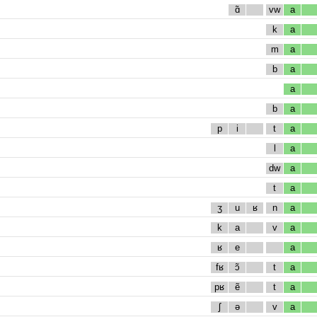
ɑ̃
vw
a
k
a
m
a
b
a
a
b
a
p
i
t
a
l
a
dw
a
t
a
ʒ
u
ʁ
n
a
k
a
v
a
ʁ
e
a
fʁ
ɔ̃
t
a
pʁ
ẽ
t
a
ʃ
ə
v
a