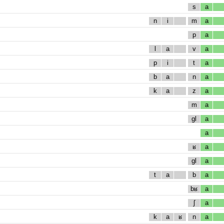
s
a
n
i
m
a
p
a
l
a
v
a
p
i
t
a
b
a
n
a
k
a
z
a
m
a
gl
a
a
ʁ
a
gl
a
t
a
b
a
bʁ
a
ʃ
a
k
a
ʁ
n
a