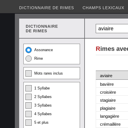
DICTIONNAIRE DE RIMES
CHAMPS LEXICAUX
DICTIONNAIRE
DE RIMES
R
imes avec
Assonance
Rime
Mots rares inclus
aviaire
bavière
1 Syllabe
croisière
2 Syllabes
stagiaire
3 Syllabes
plagiaire
4 Syllabes
langagière
5 et plus
crémaillère