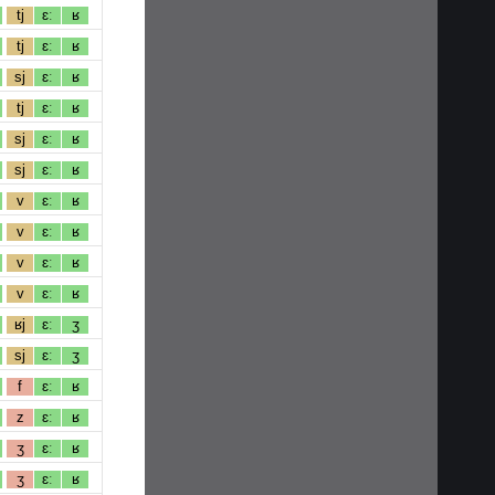
tj
ɛː
ʁ
tj
ɛː
ʁ
sj
ɛː
ʁ
tj
ɛː
ʁ
sj
ɛː
ʁ
sj
ɛː
ʁ
v
ɛː
ʁ
v
ɛː
ʁ
v
ɛː
ʁ
v
ɛː
ʁ
ʁj
ɛː
ʒ
sj
ɛː
ʒ
f
ɛː
ʁ
z
ɛː
ʁ
ʒ
ɛː
ʁ
ʒ
ɛː
ʁ