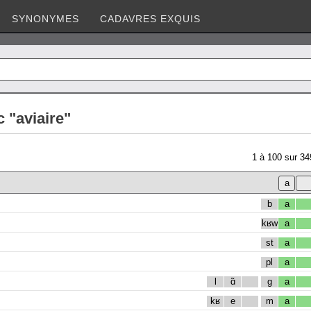
SYNONYMES
CADAVRES EXQUIS
 "aviaire"
1
à
100
sur
34
b
a
kʁw
a
st
a
pl
a
l
ɑ̃
g
a
kʁ
e
m
a