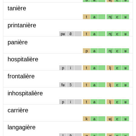
tanière
t
a
nj
ɛː
ʁ
printanière
pʁ
ẽ
t
a
nj
ɛː
ʁ
panière
p
a
nj
ɛː
ʁ
hospitalière
p
i
t
a
lj
ɛː
ʁ
frontalière
fʁ
ɔ̃
t
a
lj
ɛː
ʁ
inhospitalière
p
i
t
a
lj
ɛː
ʁ
carrière
k
a
ʁj
ɛː
ʁ
langagière
l
ɑ̃
g
a
ʒj
ɛː
ʁ