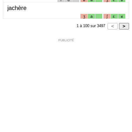
jachère
ʒ
a
ʃ
ɛː
ʁ
1
à
100
sur
3497
PUBLICITÉ