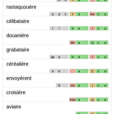
rastaquouère
ʁ
a
s
t
a
kw
ɛː
ʁ
célibataire
l
i
b
a
t
ɛː
ʁ
douanière
dw
a
nj
ɛː
ʁ
grabataire
gʁ
a
b
a
t
ɛː
ʁ
céréalière
ʁ
e
a
lj
ɛː
ʁ
envoyèrent
ɑ̃
vw
a
j
ɛː
ʁ
croisière
kʁw
a
zj
ɛː
ʁ
aviaire
a
vj
ɛː
ʁ