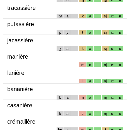
tracassière
tʁ
a
k
a
sj
ɛː
ʁ
putassière
p
y
t
a
sj
ɛː
ʁ
jacassière
ʒ
a
k
a
sj
ɛː
ʁ
manière
m
a
nj
ɛː
ʁ
lanière
l
a
nj
ɛː
ʁ
bananière
b
a
n
a
nj
ɛː
ʁ
casanière
k
a
z
a
nj
ɛː
ʁ
crémaillère
kʁ
e
m
a
j
ɛː
ʁ