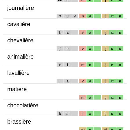
journalière
ʒ
u
ʁ
n
a
lj
ɛː
ʁ
cavalière
k
a
v
a
lj
ɛː
ʁ
chevalière
ʃ
ə
v
a
lj
ɛː
ʁ
animalière
n
i
m
a
lj
ɛː
ʁ
lavallière
l
a
v
a
lj
ɛː
ʁ
matière
m
a
tj
ɛː
ʁ
chocolatière
k
ɔ
l
a
tj
ɛː
ʁ
brassière
bʁ
a
sj
ɛː
ʁ