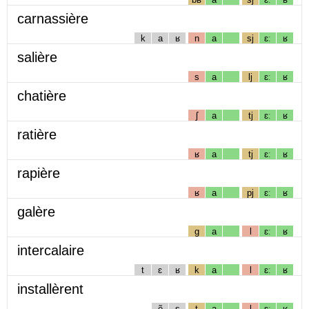
carnassière
k
a
ʁ
n
a
sj
ɛː
ʁ
salière
s
a
lj
ɛː
ʁ
chatière
ʃ
a
tj
ɛː
ʁ
ratière
ʁ
a
tj
ɛː
ʁ
rapière
ʁ
a
pj
ɛː
ʁ
galère
g
a
l
ɛː
ʁ
intercalaire
t
ɛ
ʁ
k
a
l
ɛː
ʁ
installèrent
ẽ
s
t
a
l
ɛː
ʁ