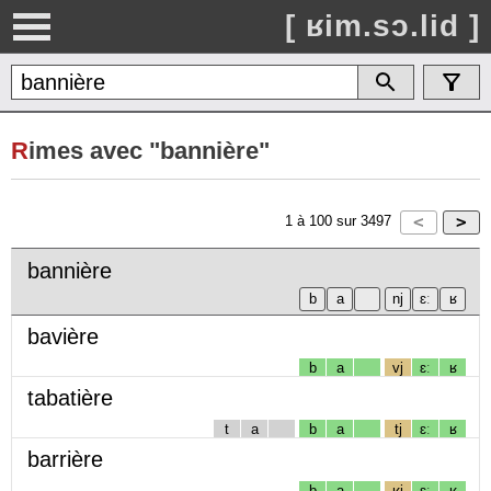
[ ʁim.sɔ.lid ]
R
imes avec "bannière"
1
à
100
sur
3497
bannière
bavière
b
a
vj
ɛː
ʁ
tabatière
t
a
b
a
tj
ɛː
ʁ
barrière
b
a
ʁj
ɛː
ʁ