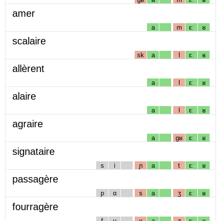
amer
a
m
ɛː
ʁ
scalaire
sk
a
l
ɛː
ʁ
allèrent
a
l
ɛː
ʁ
alaire
a
l
ɛː
ʁ
agraire
a
gʁ
ɛː
ʁ
signataire
s
i
ɲ
a
t
ɛː
ʁ
passagère
p
ɑ
s
a
ʒ
ɛː
ʁ
fourragère
f
u
ʁ
a
ʒ
ɛː
ʁ