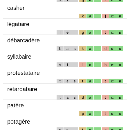
casher
k
a
ʃ
ɛː
ʁ
légataire
l
e
g
a
t
ɛː
ʁ
débarcadère
b
a
ʁ
k
a
d
ɛː
ʁ
syllabaire
s
i
l
a
b
ɛː
ʁ
protestataire
t
ɛ
s
t
a
t
ɛː
ʁ
retardataire
t
a
ʁ
d
a
t
ɛː
ʁ
patère
p
a
t
ɛː
ʁ
potagère
p
ɔ
t
a
ʒ
ɛː
ʁ