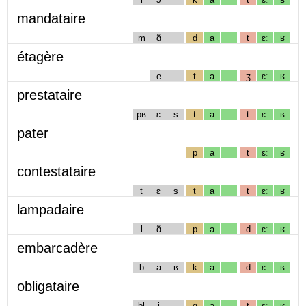
mandataire
m
ɑ̃
d
a
t
ɛː
ʁ
étagère
e
t
a
ʒ
ɛː
ʁ
prestataire
pʁ
ɛ
s
t
a
t
ɛː
ʁ
pater
p
a
t
ɛː
ʁ
contestataire
t
ɛ
s
t
a
t
ɛː
ʁ
lampadaire
l
ɑ̃
p
a
d
ɛː
ʁ
embarcadère
b
a
ʁ
k
a
d
ɛː
ʁ
obligataire
bl
i
g
a
t
ɛː
ʁ