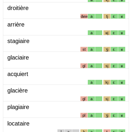
droitière
dʁw
a
tj
ɛː
ʁ
arrière
a
ʁj
ɛː
ʁ
stagiaire
st
a
ʒj
ɛː
ʁ
glaciaire
gl
a
sj
ɛː
ʁ
acquiert
a
kj
ɛː
ʁ
glacière
gl
a
sj
ɛː
ʁ
plagiaire
pl
a
ʒj
ɛː
ʁ
locataire
l
ɔ
k
a
t
ɛː
ʁ