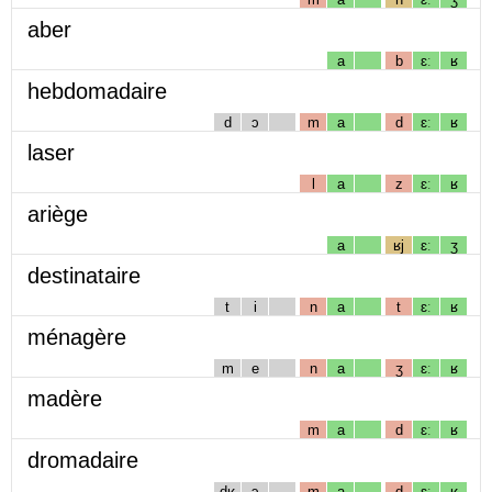
aber
a
b
ɛː
ʁ
hebdomadaire
d
ɔ
m
a
d
ɛː
ʁ
laser
l
a
z
ɛː
ʁ
ariège
a
ʁj
ɛː
ʒ
destinataire
t
i
n
a
t
ɛː
ʁ
ménagère
m
e
n
a
ʒ
ɛː
ʁ
madère
m
a
d
ɛː
ʁ
dromadaire
dʁ
ɔ
m
a
d
ɛː
ʁ