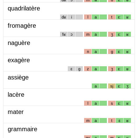
quadrilatère
dʁ
i
l
a
t
ɛː
ʁ
fromagère
fʁ
ɔ
m
a
ʒ
ɛː
ʁ
naguère
n
a
g
ɛː
ʁ
exagère
ɛ
g
z
a
ʒ
ɛː
ʁ
assiège
a
sj
ɛː
ʒ
lacère
l
a
s
ɛː
ʁ
mater
m
a
t
ɛ
ʁ
grammaire
gʁ
a
m
ɛː
ʁ