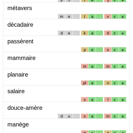
métavers
m
e
t
a
v
ɛː
ʁ
décadaire
d
e
k
a
d
ɛː
ʁ
passèrent
p
ɑ
s
ɛː
ʁ
mammaire
m
a
m
ɛː
ʁ
planaire
pl
a
n
ɛː
ʁ
salaire
s
a
l
ɛː
ʁ
douce-amère
d
u
s
a
m
ɛː
ʁ
manège
m
a
n
ɛː
ʒ