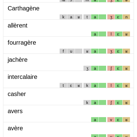
Carthagène
k
a
ʁ
t
a
ʒ
ɛː
n
allèrent
a
l
ɛː
ʁ
fourragère
f
u
ʁ
a
ʒ
ɛː
ʁ
jachère
ʒ
a
ʃ
ɛː
ʁ
intercalaire
t
ɛ
ʁ
k
a
l
ɛː
ʁ
casher
k
a
ʃ
ɛː
ʁ
avers
a
v
ɛː
ʁ
avère
a
v
ɛː
ʁ