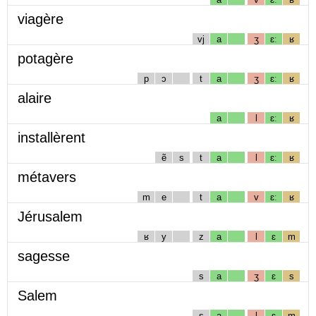
viagère
vj
a
ʒ
ɛː
ʁ
potagère
p
ɔ
t
a
ʒ
ɛː
ʁ
alaire
a
l
ɛː
ʁ
installèrent
ẽ
s
t
a
l
ɛː
ʁ
métavers
m
e
t
a
v
ɛː
ʁ
Jérusalem
ʁ
y
z
a
l
ɛ
m
sagesse
s
a
ʒ
ɛ
s
Salem
s
a
l
ɛ
m