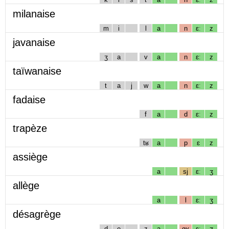
milanaise
m
i
l
a
n
ɛː
z
javanaise
ʒ
a
v
a
n
ɛː
z
taïwanaise
t
a
j
w
a
n
ɛː
z
fadaise
f
a
d
ɛː
z
trapèze
tʁ
a
p
ɛ
z
assiège
a
sj
ɛː
ʒ
allège
a
l
ɛː
ʒ
désagrège
d
e
z
a
gʁ
ɛː
ʒ