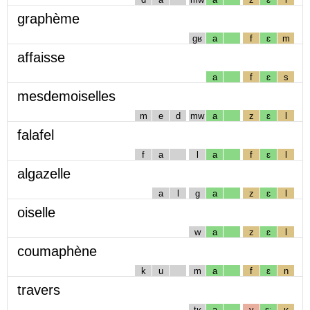
graphème
gʁ
a
f
ɛ
m
affaisse
a
f
ɛ
s
mesdemoiselles
m
e
d
mw
a
z
ɛ
l
falafel
f
a
l
a
f
ɛ
l
algazelle
a
l
g
a
z
ɛ
l
oiselle
w
a
z
ɛ
l
coumaphène
k
u
m
a
f
ɛ
n
travers
tʁ
a
v
ɛː
ʁ