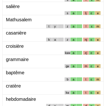
salière
s
a
lj
ɛː
ʁ
Mathusalem
t
y
z
a
l
ɛ
m
casanière
k
a
z
a
nj
ɛː
ʁ
croisière
kʁw
a
zj
ɛː
ʁ
grammaire
gʁ
a
m
ɛː
ʁ
baptême
b
a
t
ɛː
m
cratère
kʁ
a
t
ɛː
ʁ
hebdomadaire
d
ɔ
m
a
d
ɛː
ʁ