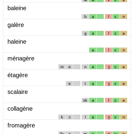
baleine
b
a
l
ɛː
n
galère
g
a
l
ɛː
ʁ
haleine
a
l
ɛː
n
ménagère
m
e
n
a
ʒ
ɛː
ʁ
étagère
e
t
a
ʒ
ɛː
ʁ
scalaire
sk
a
l
ɛː
ʁ
collagène
k
ɔ
l
a
ʒ
ɛː
n
fromagère
fʁ
ɔ
m
a
ʒ
ɛː
ʁ