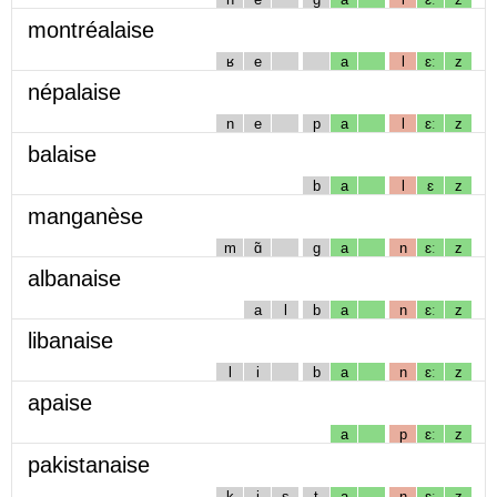
montréalaise
ʁ
e
a
l
ɛː
z
népalaise
n
e
p
a
l
ɛː
z
balaise
b
a
l
ɛ
z
manganèse
m
ɑ̃
g
a
n
ɛː
z
albanaise
a
l
b
a
n
ɛː
z
libanaise
l
i
b
a
n
ɛː
z
apaise
a
p
ɛː
z
pakistanaise
k
i
s
t
a
n
ɛː
z