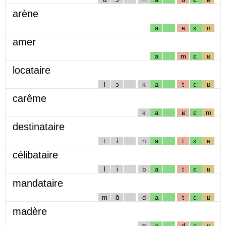
arène
a
ʁ
ɛː
n
amer
a
m
ɛː
ʁ
locataire
l
ɔ
k
a
t
ɛː
ʁ
carême
k
a
ʁ
ɛː
m
destinataire
t
i
n
a
t
ɛː
ʁ
célibataire
l
i
b
a
t
ɛː
ʁ
mandataire
m
ɑ̃
d
a
t
ɛː
ʁ
madère
m
a
d
ɛː
ʁ