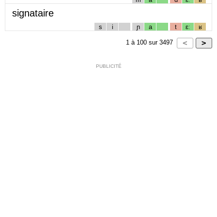
signataire
s
i
ɲ
a
t
ɛː
ʁ
1
à
100
sur
3497
PUBLICITÉ