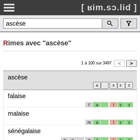
[ ʁim.sɔ.lid ]
R
imes avec "ascèse"
1
à
100
sur
3497
ascèse
falaise
f
a
l
ɛː
z
malaise
m
a
l
ɛː
z
sénégalaise
n
e
g
a
l
ɛː
z