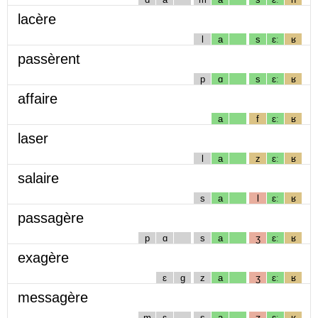
lacère
l
a
s
ɛː
ʁ
passèrent
p
ɑ
s
ɛː
ʁ
affaire
a
f
ɛː
ʁ
laser
l
a
z
ɛː
ʁ
salaire
s
a
l
ɛː
ʁ
passagère
p
ɑ
s
a
ʒ
ɛː
ʁ
exagère
ɛ
g
z
a
ʒ
ɛː
ʁ
messagère
m
ɛ
s
a
ʒ
ɛː
ʁ