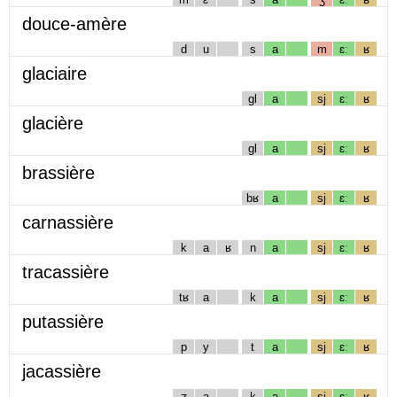
douce-amère
d
u
s
a
m
ɛː
ʁ
glaciaire
gl
a
sj
ɛː
ʁ
glacière
gl
a
sj
ɛː
ʁ
brassière
bʁ
a
sj
ɛː
ʁ
carnassière
k
a
ʁ
n
a
sj
ɛː
ʁ
tracassière
tʁ
a
k
a
sj
ɛː
ʁ
putassière
p
y
t
a
sj
ɛː
ʁ
jacassière
ʒ
a
k
a
sj
ɛː
ʁ