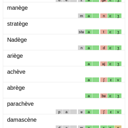
manège
m
a
n
ɛː
ʒ
stratège
stʁ
a
t
ɛː
ʒ
Nadège
n
a
d
ɛː
ʒ
ariège
a
ʁj
ɛː
ʒ
achève
a
ʃ
ɛ
v
abrège
a
bʁ
ɛː
ʒ
parachève
p
a
ʁ
a
ʃ
ɛ
v
damascène
d
a
m
a
s
ɛː
n