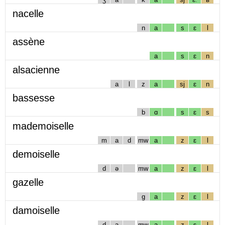
nacelle
n
a
s
ɛ
l
assène
a
s
ɛ
n
alsacienne
a
l
z
a
sj
ɛ
n
bassesse
b
ɑ
s
ɛ
s
mademoiselle
m
a
d
mw
a
z
ɛ
l
demoiselle
d
ə
mw
a
z
ɛ
l
gazelle
g
a
z
ɛ
l
damoiselle
d
a
mw
a
z
ɛ
l