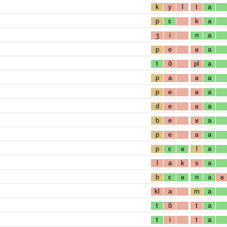
k
y
l
t
a
p
ɛ
k
a
ʒ
i
n
a
p
e
ʁ
a
t
ɑ̃
pl
a
p
a
ʁ
a
p
e
ʁ
a
d
e
ʁ
a
b
e
ʁ
a
p
e
ʁ
a
p
ɛ
ʁ
l
a
l
a
k
s
a
b
ɛ
ʁ
n
a
ʁ
kl
a
m
a
t
ɑ̃
t
a
t
i
t
a