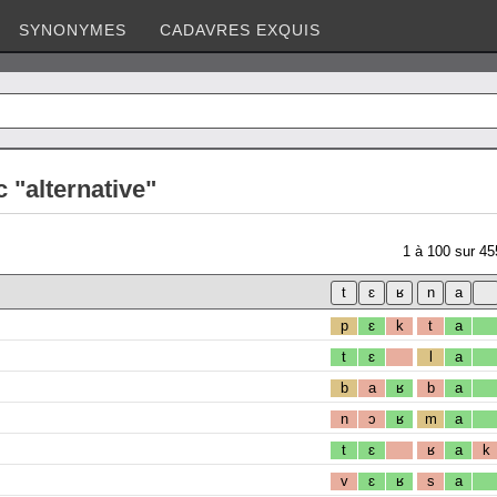
SYNONYMES
CADAVRES EXQUIS
 "alternative"
1
à
100
sur
45
p
ɛ
k
t
a
t
ɛ
l
a
b
a
ʁ
b
a
n
ɔ
ʁ
m
a
t
ɛ
ʁ
a
k
v
ɛ
ʁ
s
a