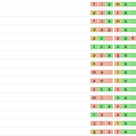
f
i
ʁ
m
a
p
ɔ
ʁ
t
a
f
ɔ
ʁ
m
a
d
a
p
t
a
p
ɛ
ʁ
a
k
t
ɛ
ʁ
n
a
p
y
ʁ
g
a
k
y
l
a
m
a
l
a
ʁ
e
l
a
s
ɛ
ʁ
v
a
m
i
n
a
s
ɛ
ʁ
v
a
t
e
ʁ
a
ʒ
i
s
l
a
g
y
s
t
a