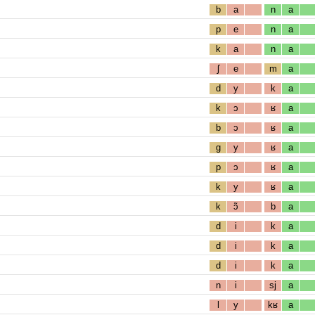
b
a
n
a
p
e
n
a
k
a
n
a
ʃ
e
m
a
d
y
k
a
k
ɔ
ʁ
a
b
ɔ
ʁ
a
g
y
ʁ
a
p
ɔ
ʁ
a
k
y
ʁ
a
k
ɔ̃
b
a
d
i
k
a
d
i
k
a
d
i
k
a
n
i
sj
a
l
y
kʁ
a