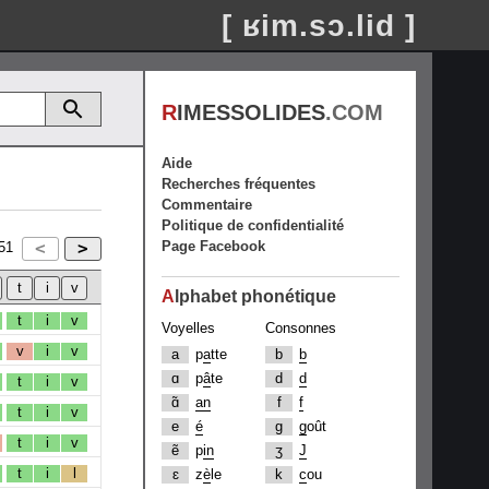
[ ʁim.sɔ.lid ]
R
IMESSOLIDES
.COM
Aide
Recherches fréquentes
Commentaire
Politique de confidentialité
Page Facebook
51
A
lphabet phonétique
t
i
v
Voyelles
Consonnes
v
i
v
a
p
a
tte
b
b
ɑ
p
â
te
d
d
t
i
v
ɑ̃
an
f
f
t
i
v
e
é
g
g
oût
t
i
v
ẽ
p
in
ʒ
J
t
i
l
ɛ
z
è
le
k
c
ou