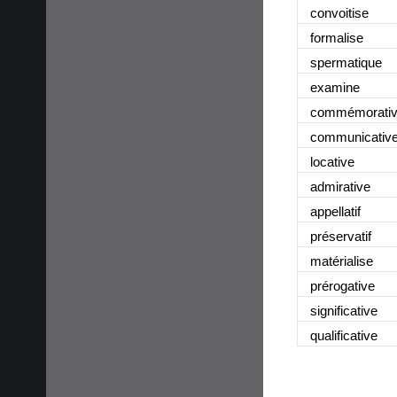
convoitise
formalise
spermatique
examine
commémorati
communicativ
locative
admirative
appellatif
préservatif
matérialise
prérogative
significative
qualificative