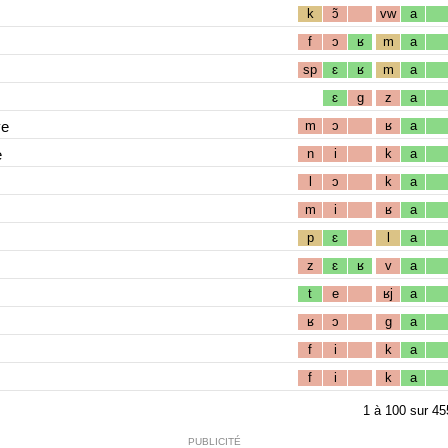
k
ɔ̃
vw
a
f
ɔ
ʁ
m
a
sp
ɛ
ʁ
m
a
ɛ
g
z
a
ve
m
ɔ
ʁ
a
e
n
i
k
a
l
ɔ
k
a
m
i
ʁ
a
p
ɛ
l
a
z
ɛ
ʁ
v
a
t
e
ʁj
a
ʁ
ɔ
g
a
f
i
k
a
f
i
k
a
1
à
100
sur
45
PUBLICITÉ