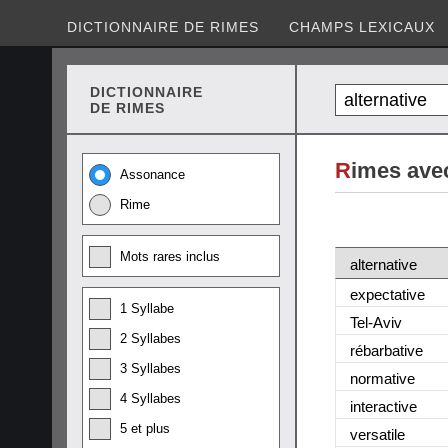
DICTIONNAIRE DE RIMES
CHAMPS LEXICAUX
DICTIONNAIRE
DE RIMES
R
imes avec
Assonance
Rime
Mots rares inclus
alternative
expectative
1 Syllabe
Tel-Aviv
2 Syllabes
rébarbative
3 Syllabes
normative
4 Syllabes
interactive
5 et plus
versatile