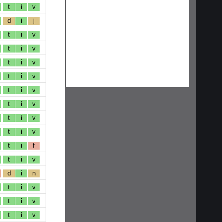
t
i
v
d
i
j
t
i
v
t
i
v
t
i
v
t
i
v
t
i
v
t
i
v
t
i
v
t
i
v
t
i
f
t
i
v
d
i
n
t
i
v
t
i
v
t
i
v