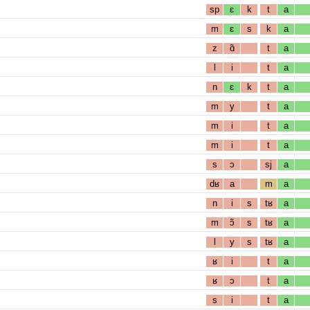
sp
ɛ
k
t
a
m
ɛ
s
k
a
z
ɑ̃
t
a
l
i
t
a
n
ɛ
k
t
a
m
y
t
a
m
i
t
a
m
i
t
a
s
ɔ
sj
a
dʁ
a
m
a
n
i
s
tʁ
a
m
ɔ̃
s
tʁ
a
l
y
s
tʁ
a
ʁ
i
t
a
ʁ
ɔ
t
a
s
i
t
a