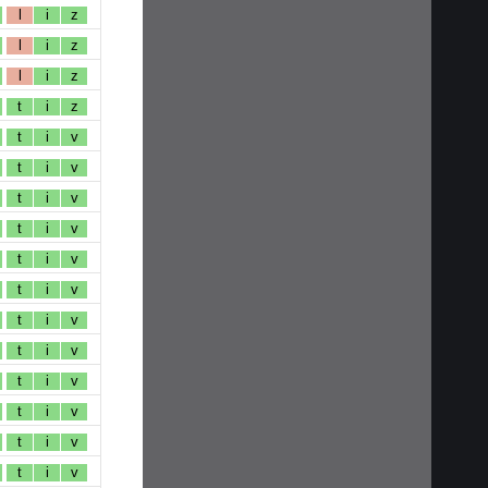
l
i
z
l
i
z
l
i
z
t
i
z
t
i
v
t
i
v
t
i
v
t
i
v
t
i
v
t
i
v
t
i
v
t
i
v
t
i
v
t
i
v
t
i
v
t
i
v