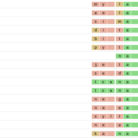
m
y
l
a
ʁ
ə
l
a
s
i
m
a
d
i
t
a
b
i
t
a
p
y
t
a
n
a
ʒ
e
t
a
s
e
d
a
t
ɛ
ʁ
n
a
t
ɛ
ʁ
n
a
n
e
g
a
n
a
ʁ
a
s
y
l
t
a
n
e
ʁ
a
k
a
n
a