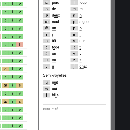
ɛː
p
è
re
l
l
oup
t
i
v
ə
d
e
m
m
t
i
v
ø
d
eu
x
n
n
t
i
v
œ
n
eu
f
ɲ
si
gn
e
œ̃
un
p
p
t
i
v
i
i
ʁ
r
t
i
v
o
t
ô
t
s
s
ur
t
i
f
ɔ
t
o
ge
t
t
t
i
v
ɔ̃
on
v
v
u
ou
z
z
t
i
v
y
u
ʃ
ch
at
d
i
v
Semi-voyelles
t
i
v
ɥ
n
u
it
tʁ
i
s
w
ou
i
t
i
v
j
bi
ll
e
tʁ
i
s
t
i
v
PUBLICITÉ
t
i
v
t
i
v