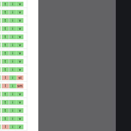
t
i
v
t
i
v
t
i
v
t
i
v
t
i
v
t
i
v
t
i
v
t
i
v
t
i
v
l
i
st
l
i
sm
t
i
v
t
i
v
t
i
v
t
i
v
l
i
z