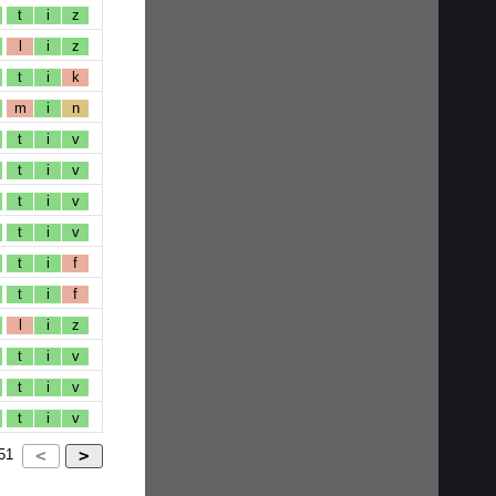
t
i
z
l
i
z
t
i
k
m
i
n
t
i
v
t
i
v
t
i
v
t
i
v
t
i
f
t
i
f
l
i
z
t
i
v
t
i
v
t
i
v
51