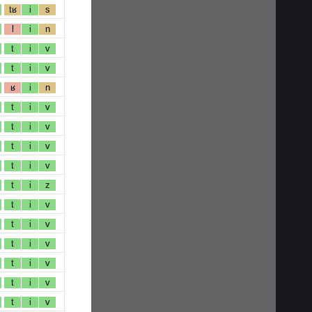
tʁ
i
s
l
i
n
t
i
v
t
i
v
ʁ
i
n
t
i
v
t
i
v
t
i
v
t
i
v
t
i
z
t
i
v
t
i
v
t
i
v
t
i
v
t
i
v
t
i
v