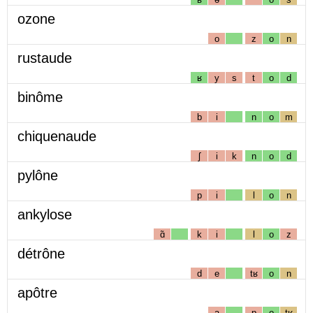
ozone
o
z
o
n
rustaude
ʁ
y
s
t
o
d
binôme
b
i
n
o
m
chiquenaude
ʃ
i
k
n
o
d
pylône
p
i
l
o
n
ankylose
ɑ̃
k
i
l
o
z
détrône
d
e
tʁ
o
n
apôtre
a
p
o
tʁ