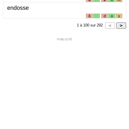
endosse
ɑ̃
d
o
s
1
à
100
sur
292
PUBLICITÉ