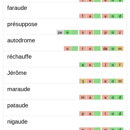
faraude
f
a
ʁ
o
d
présuppose
pʁ
e
s
y
p
o
z
autodrome
o
t
o
dʁ
o
m
réchauffe
ʁ
e
ʃ
o
f
Jérôme
ʒ
e
ʁ
o
m
maraude
m
a
ʁ
o
d
pataude
p
a
t
o
d
nigaude
n
i
g
o
d