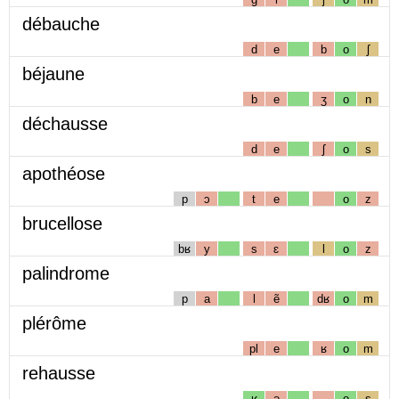
débauche
d
e
b
o
ʃ
béjaune
b
e
ʒ
o
n
déchausse
d
e
ʃ
o
s
apothéose
p
ɔ
t
e
o
z
brucellose
bʁ
y
s
ɛ
l
o
z
palindrome
p
a
l
ẽ
dʁ
o
m
plérôme
pl
e
ʁ
o
m
rehausse
ʁ
ə
o
s