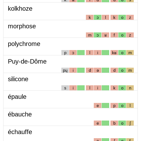
kolkhoze
k
ɔ
l
k
o
z
morphose
m
ɔ
ʁ
f
o
z
polychrome
p
ɔ
l
i
kʁ
o
m
Puy-de-Dôme
pɥ
i
d
ə
d
o
m
silicone
s
i
l
i
k
o
n
épaule
e
p
o
l
ébauche
e
b
o
ʃ
échauffe
e
ʃ
o
f