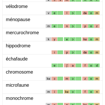
vélodrome
v
e
l
ɔ
dʁ
o
m
ménopause
m
e
n
ɔ
p
o
z
mercurochrome
k
y
ʁ
ɔ
kʁ
o
m
hippodrome
i
p
ɔ
dʁ
o
m
échafaude
e
ʃ
a
f
o
d
chromosome
kʁ
ɔ
m
ɔ
z
o
m
microfaune
m
i
kʁ
ɔ
f
o
n
monochrome
m
ɔ
n
ɔ
kʁ
o
m