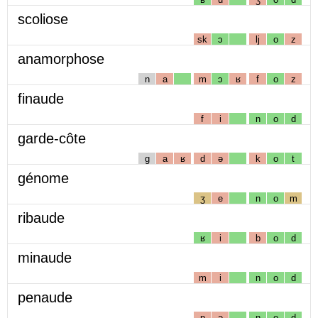
scoliose
sk
ɔ
lj
o
z
anamorphose
n
a
m
ɔ
ʁ
f
o
z
finaude
f
i
n
o
d
garde-côte
g
a
ʁ
d
ə
k
o
t
génome
ʒ
e
n
o
m
ribaude
ʁ
i
b
o
d
minaude
m
i
n
o
d
penaude
p
ə
n
o
d