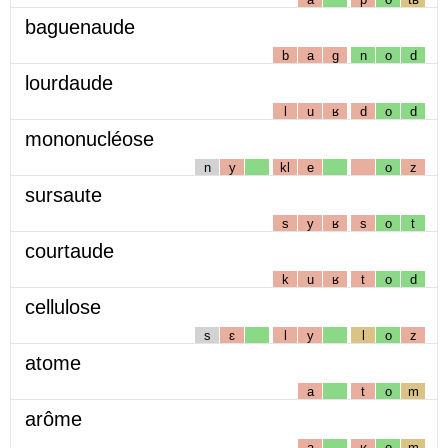
baguenaude
b
a
g
n
o
d
lourdaude
l
u
ʁ
d
o
d
mononucléose
n
y
kl
e
o
z
sursaute
s
y
ʁ
s
o
t
courtaude
k
u
ʁ
t
o
d
cellulose
s
ɛ
l
y
l
o
z
atome
a
t
o
m
arôme
a
ʁ
o
m