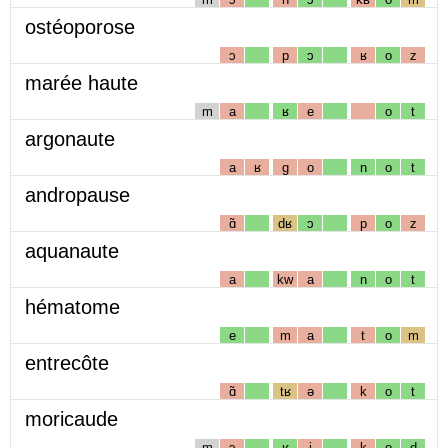
ostéoporose
ɔ
p
ɔ
ʁ
o
z
marée haute
m
a
ʁ
e
o
t
argonaute
a
ʁ
g
o
n
o
t
andropause
ɑ̃
dʁ
ɔ
p
o
z
aquanaute
a
kw
a
n
o
t
hématome
e
m
a
t
o
m
entrecôte
ɑ̃
tʁ
ə
k
o
t
moricaude
m
ɔ
ʁ
i
k
o
d