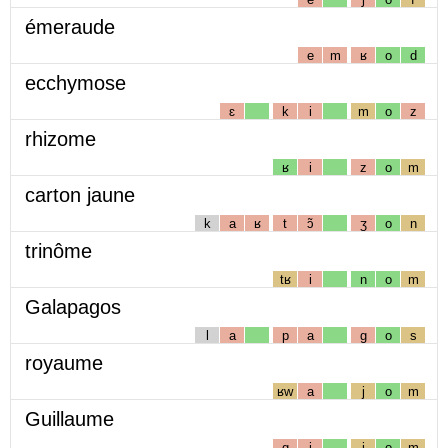
émeraude
e
m
ʁ
o
d
ecchymose
ɛ
k
i
m
o
z
rhizome
ʁ
i
z
o
m
carton jaune
k
a
ʁ
t
ɔ̃
ʒ
o
n
trinôme
tʁ
i
n
o
m
Galapagos
l
a
p
a
g
o
s
royaume
ʁw
a
j
o
m
Guillaume
g
i
j
o
m