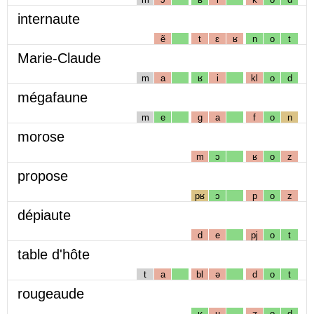
internaute
ẽ
t
ɛ
ʁ
n
o
t
Marie-Claude
m
a
ʁ
i
kl
o
d
mégafaune
m
e
g
a
f
o
n
morose
m
ɔ
ʁ
o
z
propose
pʁ
ɔ
p
o
z
dépiaute
d
e
pj
o
t
table d'hôte
t
a
bl
ə
d
o
t
rougeaude
ʁ
u
ʒ
o
d