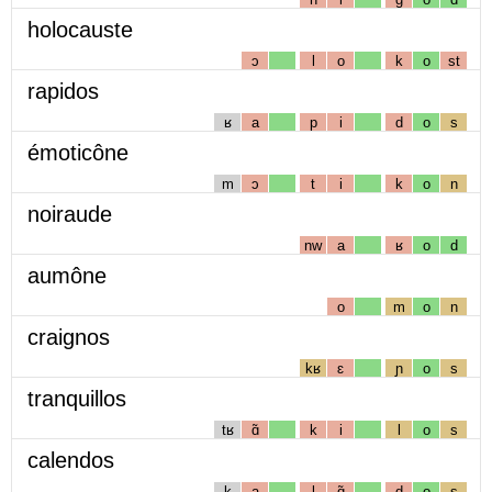
holocauste
ɔ
l
o
k
o
st
rapidos
ʁ
a
p
i
d
o
s
émoticône
m
ɔ
t
i
k
o
n
noiraude
nw
a
ʁ
o
d
aumône
o
m
o
n
craignos
kʁ
ɛ
ɲ
o
s
tranquillos
tʁ
ɑ̃
k
i
l
o
s
calendos
k
a
l
ɑ̃
d
o
s