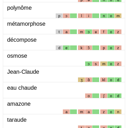
polynôme
p
ɔ
l
i
n
o
m
métamorphose
t
a
m
ɔ
ʁ
f
o
z
décompose
d
e
k
ɔ̃
p
o
z
osmose
ɔ
s
m
o
z
Jean-Claude
ʒ
ɑ̃
kl
o
d
eau chaude
o
ʃ
o
d
amazone
a
m
a
z
o
n
taraude
t
a
ʁ
o
d