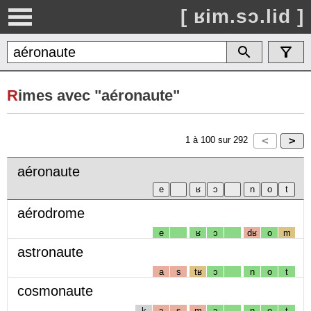
[ ʁim.sɔ.lid ]
R
imes avec "aéronaute"
1
à
100
sur
292
aéronaute
aérodrome
e
ʁ
ɔ
dʁ
o
m
astronaute
a
s
tʁ
ɔ
n
o
t
cosmonaute
k
ɔ
s
m
ɔ
n
o
t