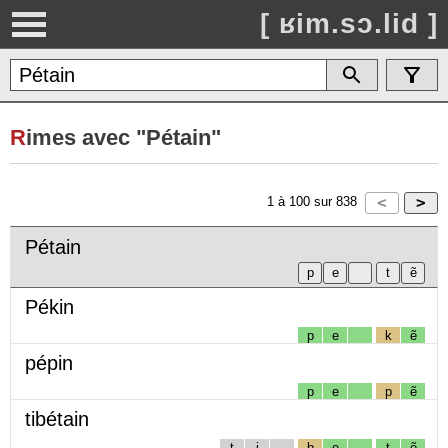
[ ʁim.sɔ.lid ]
R
imes avec "Pétain"
1
à
100
sur
838
Pétain
Pékin
p
e
k
ẽ
pépin
p
e
p
ẽ
tibétain
t
i
b
e
t
ẽ