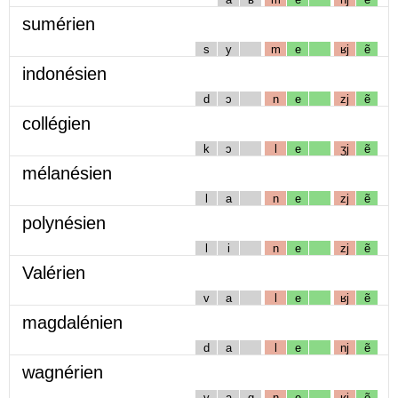
sumérien
s
y
m
e
ʁj
ẽ
indonésien
d
ɔ
n
e
zj
ẽ
collégien
k
ɔ
l
e
ʒj
ẽ
mélanésien
l
a
n
e
zj
ẽ
polynésien
l
i
n
e
zj
ẽ
Valérien
v
a
l
e
ʁj
ẽ
magdalénien
d
a
l
e
nj
ẽ
wagnérien
v
a
g
n
e
ʁj
ẽ