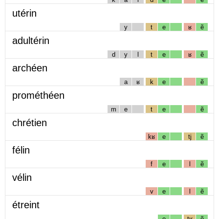
utérin
y
t
e
ʁ
ẽ
adultérin
d
y
l
t
e
ʁ
ẽ
archéen
a
ʁ
k
e
ẽ
prométhéen
m
e
t
e
ẽ
chrétien
kʁ
e
tj
ẽ
félin
f
e
l
ẽ
vélin
v
e
l
ẽ
étreint
e
tʁ
ẽ