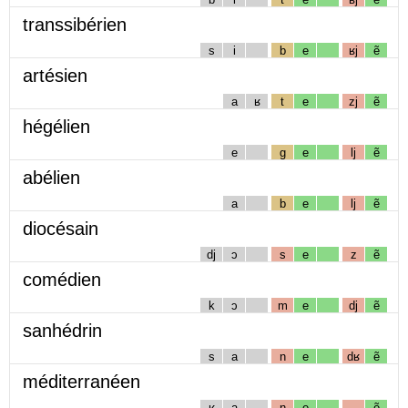
transsibérien
s
i
b
e
ʁj
ẽ
artésien
a
ʁ
t
e
zj
ẽ
hégélien
e
g
e
lj
ẽ
abélien
a
b
e
lj
ẽ
diocésain
dj
ɔ
s
e
z
ẽ
comédien
k
ɔ
m
e
dj
ẽ
sanhédrin
s
a
n
e
dʁ
ẽ
méditerranéen
ʁ
a
n
e
ẽ