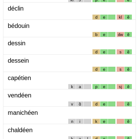
déclin
d
e
kl
ẽ
bédouin
b
e
dw
ẽ
dessin
d
e
s
ẽ
dessein
d
e
s
ẽ
capétien
k
a
p
e
sj
ẽ
vendéen
v
ɑ̃
d
e
ẽ
manichéen
n
i
k
e
ẽ
chaldéen
k
a
l
d
e
ẽ