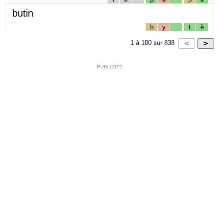
butin
b
y
t
ẽ
1
à
100
sur
838
PUBLICITÉ