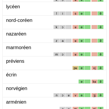
lycéen
l
i
s
e
ẽ
nord-coréen
k
ɔ
ʁ
e
ẽ
nazaréen
z
a
ʁ
e
ẽ
marmoréen
m
ɔ
ʁ
e
ẽ
préviens
pʁ
e
vj
ẽ
écrin
e
kʁ
ẽ
norvégien
n
ɔ
ʁ
v
e
ʒj
ẽ
arménien
a
ʁ
m
e
nj
ẽ