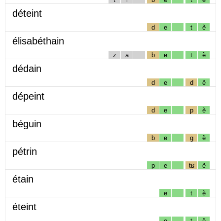
déteint
d
e
t
ẽ
élisabéthain
z
a
b
e
t
ẽ
dédain
d
e
d
ẽ
dépeint
d
e
p
ẽ
béguin
b
e
g
ẽ
pétrin
p
e
tʁ
ẽ
étain
e
t
ẽ
éteint
e
t
ẽ