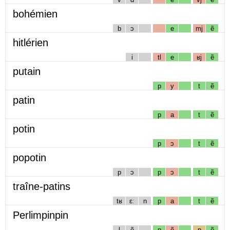
bohémien
b
ɔ
e
mj
ẽ
hitlérien
i
tl
e
ʁj
ẽ
putain
p
y
t
ẽ
patin
p
a
t
ẽ
potin
p
ɔ
t
ẽ
popotin
p
ɔ
p
ɔ
t
ẽ
traîne-patins
tʁ
ɛː
n
p
a
t
ẽ
Perlimpinpin
l
ẽ
p
ẽ
p
ẽ