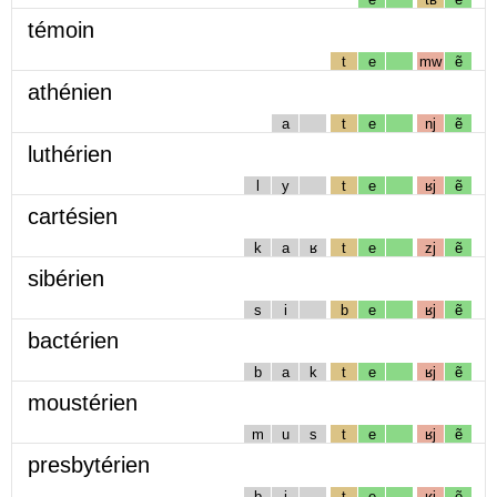
témoin
t
e
mw
ẽ
athénien
a
t
e
nj
ẽ
luthérien
l
y
t
e
ʁj
ẽ
cartésien
k
a
ʁ
t
e
zj
ẽ
sibérien
s
i
b
e
ʁj
ẽ
bactérien
b
a
k
t
e
ʁj
ẽ
moustérien
m
u
s
t
e
ʁj
ẽ
presbytérien
b
i
t
e
ʁj
ẽ