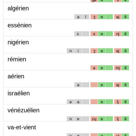
algérien
a
l
ʒ
e
ʁj
ẽ
essénien
ɛ
s
e
nj
ẽ
nigérien
n
i
ʒ
e
ʁj
ẽ
rémien
ʁ
e
mj
ẽ
aérien
a
e
ʁj
ẽ
israélien
ʁ
a
e
lj
ẽ
vénézuélien
n
e
zɥ
e
lj
ẽ
va-et-vient
v
ɑ
e
vj
ẽ