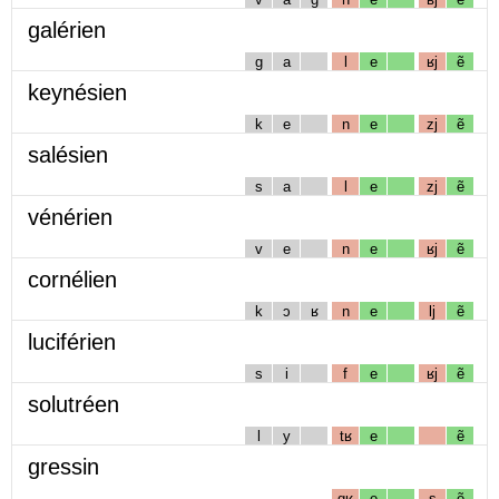
galérien
g
a
l
e
ʁj
ẽ
keynésien
k
e
n
e
zj
ẽ
salésien
s
a
l
e
zj
ẽ
vénérien
v
e
n
e
ʁj
ẽ
cornélien
k
ɔ
ʁ
n
e
lj
ẽ
luciférien
s
i
f
e
ʁj
ẽ
solutréen
l
y
tʁ
e
ẽ
gressin
gʁ
e
s
ẽ