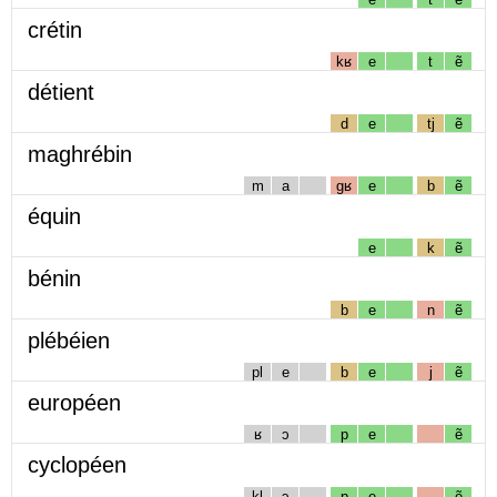
crétin
kʁ
e
t
ẽ
détient
d
e
tj
ẽ
maghrébin
m
a
gʁ
e
b
ẽ
équin
e
k
ẽ
bénin
b
e
n
ẽ
plébéien
pl
e
b
e
j
ẽ
européen
ʁ
ɔ
p
e
ẽ
cyclopéen
kl
ɔ
p
e
ẽ