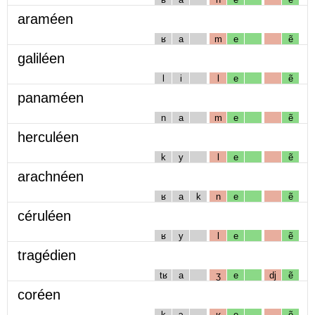
araméen
ʁ
a
m
e
ẽ
galiléen
l
i
l
e
ẽ
panaméen
n
a
m
e
ẽ
herculéen
k
y
l
e
ẽ
arachnéen
ʁ
a
k
n
e
ẽ
céruléen
ʁ
y
l
e
ẽ
tragédien
tʁ
a
ʒ
e
dj
ẽ
coréen
k
ɔ
ʁ
e
ẽ