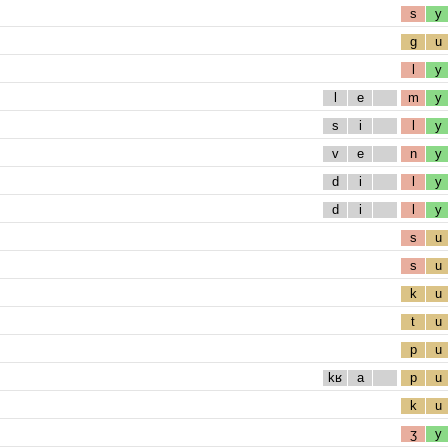
s
y
g
u
l
y
l
e
m
y
s
i
l
y
v
e
n
y
d
i
l
y
d
i
l
y
s
u
s
u
k
u
t
u
p
u
kʁ
a
p
u
k
u
ʒ
y