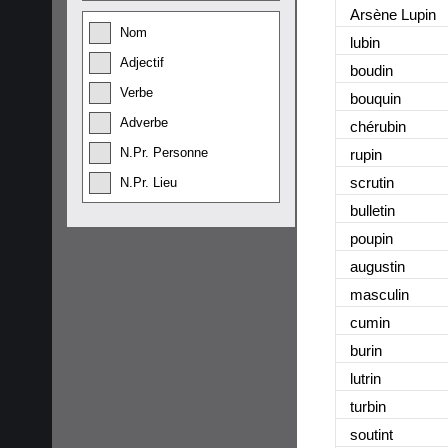
Arsène Lupi
n
Nom
lubi
n
Adjectif
boudi
n
Verbe
bouqui
n
Adverbe
chérubi
n
N.Pr. Personne
rupi
n
scruti
n
N.Pr. Lieu
bulleti
n
poupi
n
augusti
n
masculi
n
cumi
n
buri
n
lutri
n
turbi
n
soutin
t