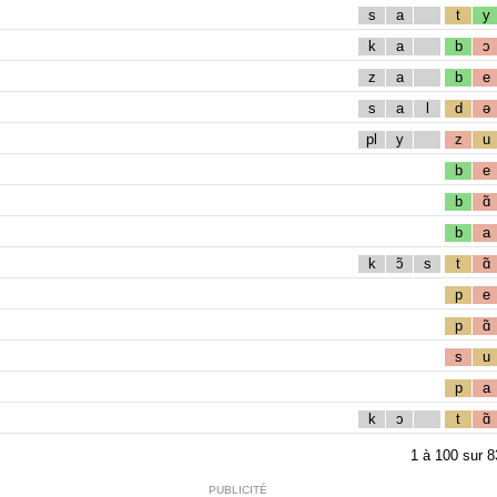
s
a
t
y
k
a
b
ɔ
z
a
b
e
s
a
l
d
ə
pl
y
z
u
b
e
b
ɑ̃
b
a
k
ɔ̃
s
t
ɑ̃
p
e
p
ɑ̃
s
u
p
a
k
ɔ
t
ɑ̃
1
à
100
sur
8
PUBLICITÉ