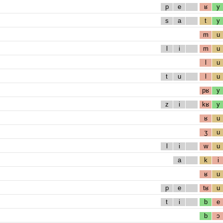
p
e
ʁ
y
s
a
t
y
m
u
l
i
m
u
l
u
t
u
l
u
pʁ
y
z
i
kʁ
y
ʁ
u
ʒ
u
l
i
w
u
a
k
i
ʁ
u
p
e
tʁ
u
t
i
b
e
b
ɔ