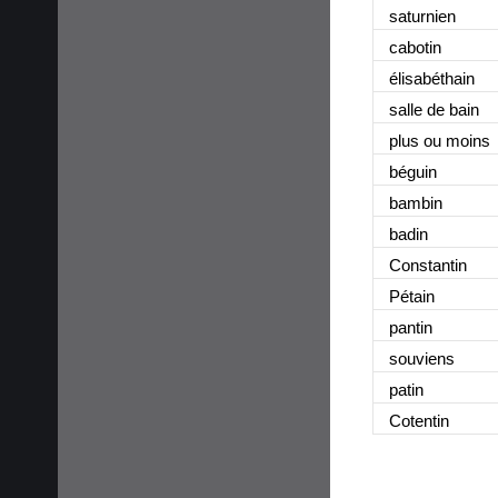
saturnie
n
caboti
n
élisabéthai
n
salle de bai
n
plus ou moin
s
bégui
n
bambi
n
badi
n
Constanti
n
Pétai
n
panti
n
souvien
s
pati
n
Cotenti
n