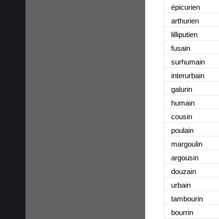
épicurie
n
arthurie
n
lilliputie
n
fusai
n
surhumai
n
interurbai
n
galuri
n
humai
n
cousi
n
poulai
n
margouli
n
argousi
n
douzai
n
urbai
n
tambouri
n
bourri
n