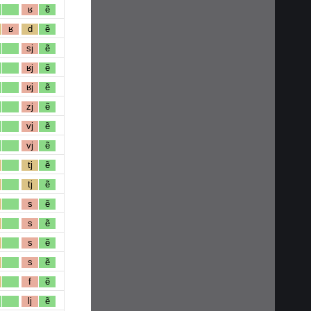
ʁ
ẽ
ʁ
d
ẽ
sj
ẽ
ʁj
ẽ
ʁj
ẽ
zj
ẽ
vj
ẽ
vj
ẽ
tj
ẽ
tj
ẽ
s
ẽ
s
ẽ
s
ẽ
s
ẽ
f
ẽ
lj
ẽ