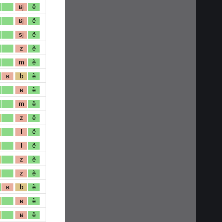
ʁj
ẽ
ʁj
ẽ
sj
ẽ
z
ẽ
m
ẽ
ʁ
b
ẽ
ʁ
ẽ
m
ẽ
z
ẽ
l
ẽ
l
ẽ
z
ẽ
z
ẽ
ʁ
b
ẽ
ʁ
ẽ
ʁ
ẽ