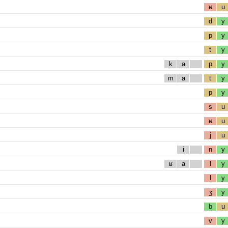
ʁ
u
d
y
p
y
t
y
k
a
p
y
m
a
t
y
p
y
s
u
ʁ
u
j
u
i
n
y
ʁ
a
l
y
l
y
ʒ
y
b
u
v
y