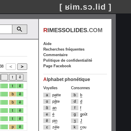
[ ʁim.sɔ.lid ]
R
IMESSOLIDES
.COM
Aide
Recherches fréquentes
Commentaire
Politique de confidentialité
Page Facebook
38
A
lphabet phonétique
t
ẽ
Voyelles
Consonnes
b
ẽ
a
p
a
tte
b
b
ɑ
p
â
te
d
d
b
ẽ
ɑ̃
an
f
f
t
ẽ
e
é
g
g
oût
t
ẽ
ẽ
p
in
ʒ
J
p
ẽ
ɛ
z
è
le
k
c
ou