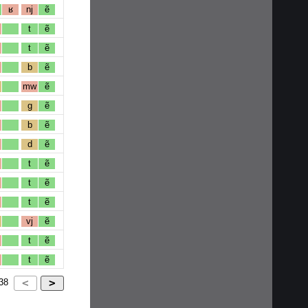
ʁ
nj
ẽ
t
ẽ
t
ẽ
b
ẽ
mw
ẽ
g
ẽ
b
ẽ
d
ẽ
t
ẽ
t
ẽ
t
ẽ
vj
ẽ
t
ẽ
t
ẽ
38