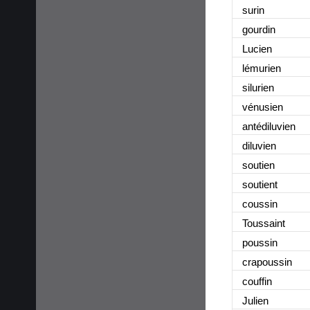
suri
n
gourdi
n
Lucie
n
lémurie
n
silurie
n
vénusie
n
antédiluvie
n
diluvie
n
soutie
n
soutien
t
coussi
n
Toussain
t
poussi
n
crapoussi
n
couffi
n
Julie
n