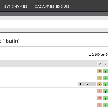
SYNONYMES
CADAVRES EXQUIS
 "butin"
1
à
100
sur
8
p
y
k
y
k
ɔ̃
k
y
l
y
m
y
l
y