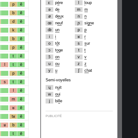
ɛː
p
è
re
l
l
oup
p
ẽ
ə
d
e
m
m
b
ẽ
ø
d
eu
x
n
n
d
ẽ
œ
n
eu
f
ɲ
si
gn
e
œ̃
un
p
p
k
ẽ
i
i
ʁ
r
b
ẽ
o
t
ô
t
s
s
ur
p
ẽ
ɔ
t
o
ge
t
t
t
ẽ
ɔ̃
on
v
v
u
ou
z
z
l
t
ẽ
y
u
ʃ
ch
at
p
ẽ
Semi-voyelles
s
t
ẽ
ɥ
n
u
it
l
ẽ
w
ou
i
m
ẽ
j
bi
ll
e
ʁ
ẽ
tʁ
ẽ
PUBLICITÉ
ʁ
b
ẽ
t
ẽ