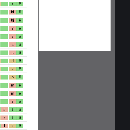
t
ẽ
bl
ẽ
bj
ẽ
ʁ
ẽ
s
ẽ
ʁ
ẽ
ʁ
ẽ
d
ẽ
k
ẽ
p
ẽ
m
ẽ
m
ẽ
z
ẽ
s
t
ẽ
k
t
ẽ
l
k
ẽ