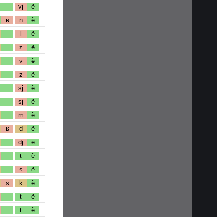
vj
ẽ
ʁ
n
ẽ
l
ẽ
z
ẽ
v
ẽ
z
ẽ
sj
ẽ
sj
ẽ
m
ẽ
ʁ
d
ẽ
dj
ẽ
t
ẽ
s
ẽ
s
k
ẽ
t
ẽ
t
ẽ