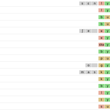
s
ɛ
n
l
y
l
y
b
u
b
u
ʃ
e
ʁ
y
ʁ
y
skʁ
y
b
y
p
u
o
g
y
m
a
s
k
y
k
y
b
y
l
y
t
y
s
u