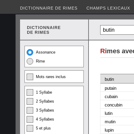
DICTIONNAIRE DE RIMES
CHAMPS LEXICAUX
DICTIONNAIRE
DE RIMES
R
imes avec
Assonance
Rime
Mots rares inclus
butin
putai
n
1 Syllabe
cubai
n
2 Syllabes
concubi
n
3 Syllabes
luti
n
4 Syllabes
muti
n
5 et plus
lupi
n