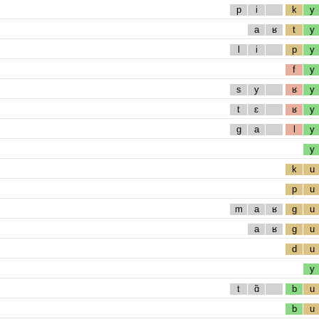
p
i
k
y
a
ʁ
t
y
l
i
p
y
f
y
s
y
ʁ
y
t
ɛ
ʁ
y
g
a
l
y
y
k
u
p
u
m
a
ʁ
g
u
a
ʁ
g
u
d
u
y
t
ɑ̃
b
u
b
u