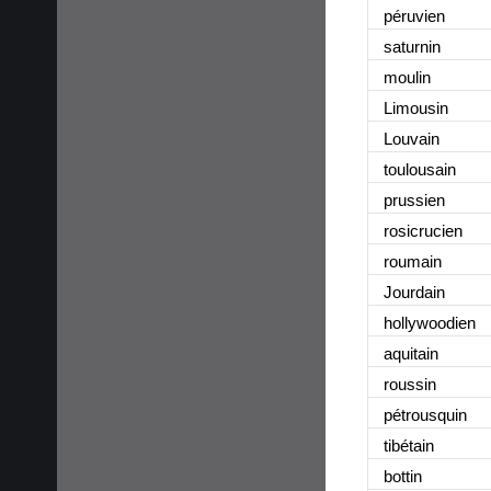
péruvie
n
saturni
n
mouli
n
Limousi
n
Louvai
n
toulousai
n
prussie
n
rosicrucie
n
roumai
n
Jourdai
n
hollywoodie
n
aquitai
n
roussi
n
pétrousqui
n
tibétai
n
botti
n