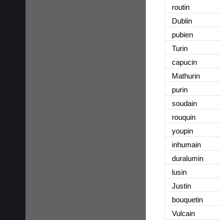
routi
n
Dubli
n
pubie
n
Turi
n
capuci
n
Mathuri
n
puri
n
soudai
n
rouqui
n
youpi
n
inhumai
n
duralumi
n
lusi
n
Justi
n
bouqueti
n
Vulcai
n