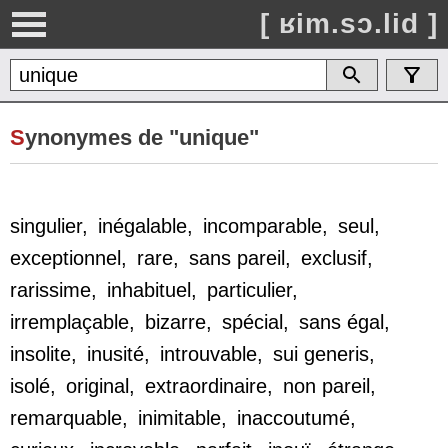
[ ʁim.sɔ.lid ]
S
ynonymes de "unique"
singulier
,
inégalable
,
incomparable
,
seul
,
exceptionnel
,
rare
,
sans pareil
,
exclusif
,
rarissime
,
inhabituel
,
particulier
,
irremplaçable
,
bizarre
,
spécial
,
sans égal
,
insolite
,
inusité
,
introuvable
,
sui generis
,
isolé
,
original
,
extraordinaire
,
non pareil
,
remarquable
,
inimitable
,
inaccoutumé
,