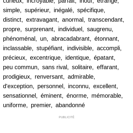
curieux
,
incroyable
,
parfait
,
inouï
,
étrange
,
simple
,
supérieur
,
inégalé
,
spécifique
,
distinct
,
extravagant
,
anormal
,
transcendant
,
propre
,
surprenant
,
individuel
,
saugrenu
,
phénoménal
,
un
,
abracadabrant
,
étonnant
,
inclassable
,
stupéfiant
,
indivisible
,
accompli
,
précieux
,
excentrique
,
identique
,
épatant
,
peu commun
,
sans rival
,
solitaire
,
effarant
,
prodigieux
,
renversant
,
admirable
,
d'exception
,
personnel
,
inconnu
,
excellent
,
sensationnel
,
éminent
,
énorme
,
mémorable
,
uniforme
,
premier
,
abandonné
PUBLICITÉ