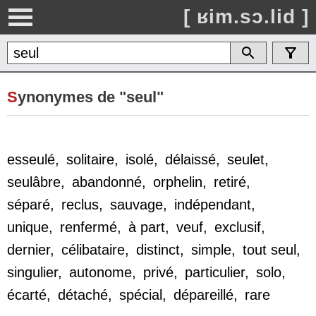
[ ʁim.sɔ.lid ]
S
ynonymes de "seul"
esseulé
,
solitaire
,
isolé
,
délaissé
,
seulet
,
seulâbre
,
abandonné
,
orphelin
,
retiré
,
séparé
,
reclus
,
sauvage
,
indépendant
,
unique
,
renfermé
,
à part
,
veuf
,
exclusif
,
dernier
,
célibataire
,
distinct
,
simple
,
tout seul
,
singulier
,
autonome
,
privé
,
particulier
,
solo
,
écarté
,
détaché
,
spécial
,
dépareillé
,
rare