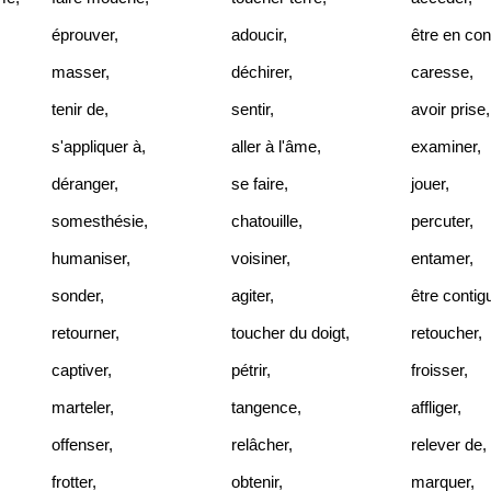
éprouver
,
adoucir
,
être en con
masser
,
déchirer
,
caresse
,
tenir de
,
sentir
,
avoir prise
,
s'appliquer à
,
aller à l'âme
,
examiner
,
déranger
,
se faire
,
jouer
,
somesthésie
,
chatouille
,
percuter
,
humaniser
,
voisiner
,
entamer
,
sonder
,
agiter
,
être contig
retourner
,
toucher du doigt
,
retoucher
,
captiver
,
pétrir
,
froisser
,
marteler
,
tangence
,
affliger
,
offenser
,
relâcher
,
relever de
,
frotter
,
obtenir
,
marquer
,