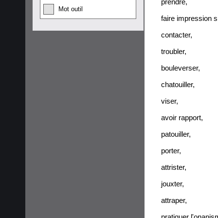
prendre
,
Mot outil
faire impression s
contacter
,
troubler
,
bouleverser
,
chatouiller
,
viser
,
avoir rapport
,
patouiller
,
porter
,
attrister
,
jouxter
,
attraper
,
pratiquer l'onani