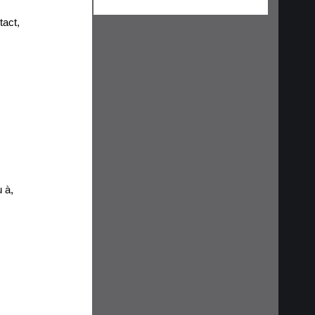
tact
,
u à
,