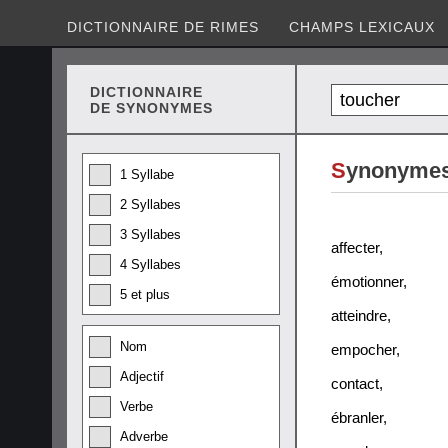
DICTIONNAIRE DE RIMES
CHAMPS LEXICAUX
DICTIONNAIRE
DE SYNONYMES
S
ynonymes
1 Syllabe
2 Syllabes
3 Syllabes
affecter
,
4 Syllabes
émotionner
,
5 et plus
atteindre
,
Nom
empocher
,
Adjectif
contact
,
Verbe
ébranler
,
Adverbe