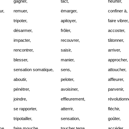
gagner
,
tact
,
heurter
,
ur
,
remuer
,
émarger
,
confiner à
,
tripoter
,
apitoyer
,
faire vibrer
,
désarmer
,
frôler
,
accoster
,
impacter
,
recouvrer
,
tâtonner
,
rencontrer
,
saisir
,
arriver
,
blesser
,
manier
,
approcher
,
sensation somatique
,
sens
,
attoucher
,
aboutir
,
peloter
,
affleurer
,
pénétrer
,
avoisiner
,
parvenir
,
joindre
,
effleurement
,
révolutionn
se rapporter
,
atterrir
,
fléchir
,
tripotailler
,
sensation
,
goûter
,
sme
,
faire mouche
,
toucher terre
,
accéder
,