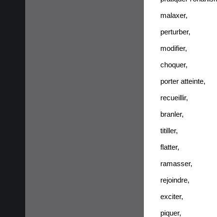
malaxer
,
perturber
,
modifier
,
choquer
,
porter atteinte
,
recueillir
,
branler
,
titiller
,
flatter
,
ramasser
,
rejoindre
,
exciter
,
piquer
,