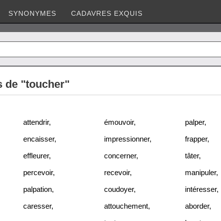
SYNONYMES
CADAVRES EXQUIS
 de "toucher"
attendrir
,
émouvoir
,
palper
,
encaisser
,
impressionner
,
frapper
,
effleurer
,
concerner
,
tâter
,
percevoir
,
recevoir
,
manipuler
,
palpation
,
coudoyer
,
intéresser
,
caresser
,
attouchement
,
aborder
,