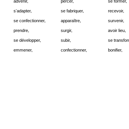
advenir
,
percer
,
se former
,
s'adapter
,
se fabriquer
,
recevoir
,
se confectionner
,
apparaître
,
survenir
,
prendre
,
surgir
,
avoir lieu
,
se développer
,
subir
,
se transfo
emmener
,
confectionner
,
bonifier
,