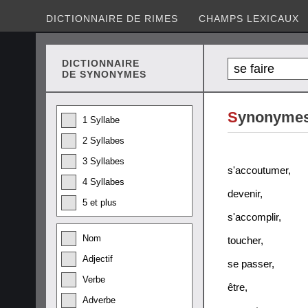
DICTIONNAIRE DE RIMES
CHAMPS LEXICAUX
DICTIONNAIRE
DE SYNONYMES
S
ynonymes 
1 Syllabe
2 Syllabes
3 Syllabes
s'accoutumer
,
4 Syllabes
devenir
,
5 et plus
s'accomplir
,
Nom
toucher
,
Adjectif
se passer
,
Verbe
être
,
Adverbe