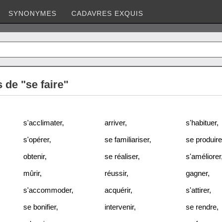
SYNONYMES
CADAVRES EXQUIS
de "se faire"
s'acclimater
,
arriver
,
s'habituer
,
s'opérer
,
se familiariser
,
se produire
obtenir
,
se réaliser
,
s'améliorer
mûrir
,
réussir
,
gagner
,
s'accommoder
,
acquérir
,
s'attirer
,
se bonifier
,
intervenir
,
se rendre
,