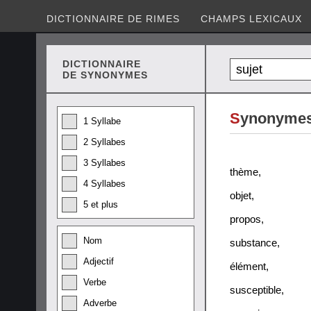
DICTIONNAIRE DE RIMES
CHAMPS LEXICAUX
DICTIONNAIRE
DE SYNONYMES
S
ynonymes 
1 Syllabe
2 Syllabes
3 Syllabes
thème
,
4 Syllabes
objet
,
5 et plus
propos
,
Nom
substance
,
Adjectif
élément
,
Verbe
susceptible
,
Adverbe