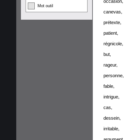
occasion
,
Mot outil
canevas
,
prétexte
,
patient
,
régnicole
,
but
,
rageur
,
personne
,
fable
,
intrigue
,
cas
,
dessein
,
irritable
,
argument
,