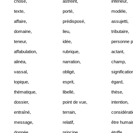
chose
,
astreint
,
inférieur
,
texte
,
porté
,
modèle
,
affaire
,
prédisposé
,
assujetti
,
domaine
,
lieu
,
tributaire
,
teneur
,
idée
,
personne p
affabulation
,
rubrique
,
actant
,
alinéa
,
narration
,
champ
,
vassal
,
obligé
,
significatio
topique
,
esprit
,
égard
,
thématique
,
libellé
,
thèse
,
dossier
,
point de vue
,
intention
,
entraîné
,
terrain
,
considérat
message
,
relatif
,
être humai
donnée
,
principe
,
étoffe
,