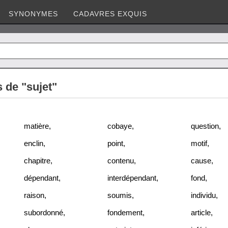
SYNONYMES
CADAVRES EXQUIS
de "sujet"
matière
,
cobaye
,
question
,
enclin
,
point
,
motif
,
chapitre
,
contenu
,
cause
,
dépendant
,
interdépendant
,
fond
,
raison
,
soumis
,
individu
,
subordonné
,
fondement
,
article
,