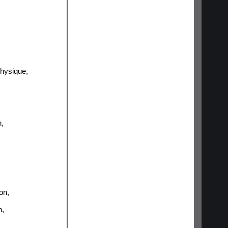
hysique
,
n
,
ion
,
n
,