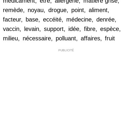
médicament
,
être
,
allergène
,
matière grise
,
remède
,
noyau
,
drogue
,
point
,
aliment
,
facteur
,
base
,
eccéité
,
médecine
,
denrée
,
vaccin
,
levain
,
support
,
idée
,
fibre
,
espèce
,
milieu
,
nécessaire
,
polluant
,
affaires
,
fruit
PUBLICITÉ