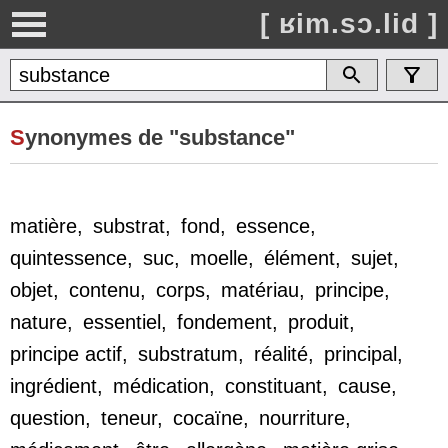
[ ʁim.sɔ.lid ]
S
ynonymes de "substance"
matière
,
substrat
,
fond
,
essence
,
quintessence
,
suc
,
moelle
,
élément
,
sujet
,
objet
,
contenu
,
corps
,
matériau
,
principe
,
nature
,
essentiel
,
fondement
,
produit
,
principe actif
,
substratum
,
réalité
,
principal
,
ingrédient
,
médication
,
constituant
,
cause
,
question
,
teneur
,
cocaïne
,
nourriture
,