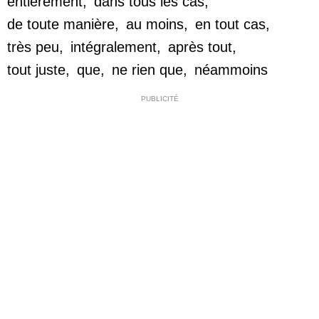
entièrement
,
dans tous les cas
,
de toute manière
,
au moins
,
en tout cas
,
très peu
,
intégralement
,
après tout
,
tout juste
,
que
,
ne rien que
,
néammoins
PUBLICITÉ