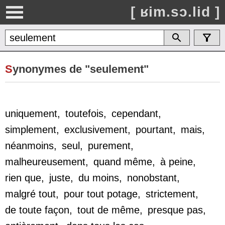
[ ʁim.sɔ.lid ]
S
ynonymes de "seulement"
uniquement
,
toutefois
,
cependant
,
simplement
,
exclusivement
,
pourtant
,
mais
,
néanmoins
,
seul
,
purement
,
malheureusement
,
quand même
,
à peine
,
rien que
,
juste
,
du moins
,
nonobstant
,
malgré tout
,
pour tout potage
,
strictement
,
de toute façon
,
tout de même
,
presque pas
,