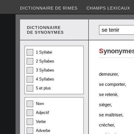
DICTIONNAIRE DE RIMES
CHAMPS LEXICAUX
DICTIONNAIRE
DE SYNONYMES
S
ynonymes 
1 Syllabe
2 Syllabes
3 Syllabes
demeurer
,
4 Syllabes
se comporter
,
5 et plus
se retenir
,
Nom
siéger
,
Adjectif
se maîtriser
,
Verbe
crécher
,
Adverbe