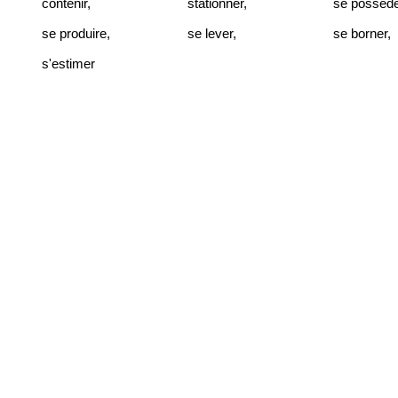
contenir
,
stationner
,
se posséde
se produire
,
se lever
,
se borner
,
s'estimer