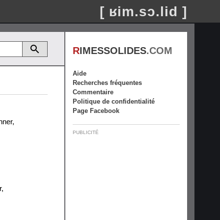
[ ʁim.sɔ.lid ]
R
IMESSOLIDES
.COM
Aide
Recherches fréquentes
Commentaire
Politique de confidentialité
Page Facebook
nner
,
PUBLICITÉ
r
,