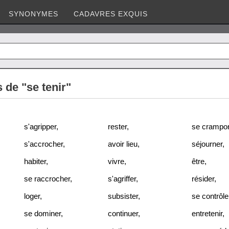
SYNONYMES
CADAVRES EXQUIS
de "se tenir"
s'agripper
,
rester
,
se crampo
s'accrocher
,
avoir lieu
,
séjourner
,
habiter
,
vivre
,
être
,
se raccrocher
,
s'agriffer
,
résider
,
loger
,
subsister
,
se contrôle
se dominer
,
continuer
,
entretenir
,