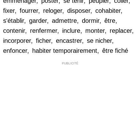
emménager
,
poster
,
se tenir
,
peupler
,
coller
,
fixer
,
fourrer
,
reloger
,
disposer
,
cohabiter
,
s'établir
,
garder
,
admettre
,
dormir
,
être
,
contenir
,
renfermer
,
inclure
,
monter
,
replacer
,
incorporer
,
ficher
,
encastrer
,
se nicher
,
enfoncer
,
habiter temporairement
,
être fiché
PUBLICITÉ