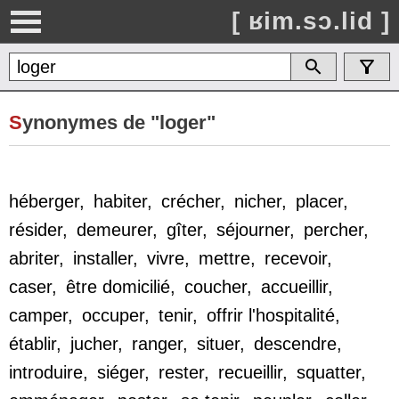
[ ʁim.sɔ.lid ]
S
ynonymes de "loger"
héberger
,
habiter
,
crécher
,
nicher
,
placer
,
résider
,
demeurer
,
gîter
,
séjourner
,
percher
,
abriter
,
installer
,
vivre
,
mettre
,
recevoir
,
caser
,
être domicilié
,
coucher
,
accueillir
,
camper
,
occuper
,
tenir
,
offrir l'hospitalité
,
établir
,
jucher
,
ranger
,
situer
,
descendre
,
introduire
,
siéger
,
rester
,
recueillir
,
squatter
,