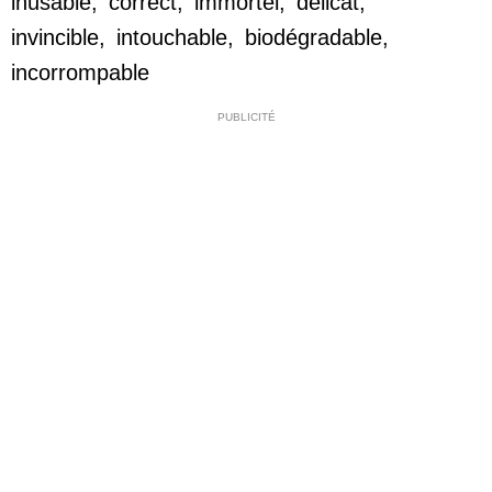
inusable
,
correct
,
immortel
,
délicat
,
invincible
,
intouchable
,
biodégradable
,
incorrompable
PUBLICITÉ