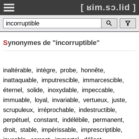
[ ʁim.sɔ.lid ]
S
ynonymes de "incorruptible"
inaltérable
,
intègre
,
probe
,
honnête
,
inattaquable
,
imputrescible
,
immarcescible
,
éternel
,
solide
,
inoxydable
,
impeccable
,
immuable
,
loyal
,
invariable
,
vertueux
,
juste
,
scrupuleux
,
irréprochable
,
indestructible
,
perpétuel
,
constant
,
indélébile
,
permanent
,
droit
,
stable
,
impérissable
,
imprescriptible
,