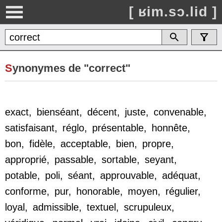
[ ʁim.sɔ.lid ]
S
ynonymes de "correct"
exact
,
bienséant
,
décent
,
juste
,
convenable
,
satisfaisant
,
réglo
,
présentable
,
honnête
,
bon
,
fidèle
,
acceptable
,
bien
,
propre
,
approprié
,
passable
,
sortable
,
seyant
,
potable
,
poli
,
séant
,
approuvable
,
adéquat
,
conforme
,
pur
,
honorable
,
moyen
,
régulier
,
loyal
,
admissible
,
textuel
,
scrupuleux
,