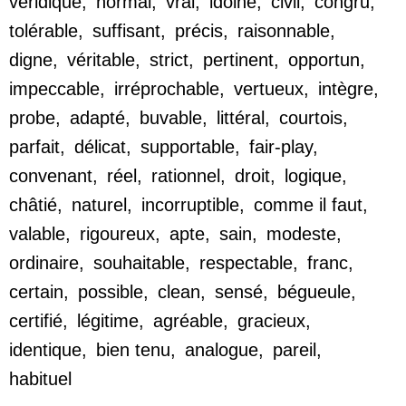
véridique
,
normal
,
vrai
,
idoine
,
civil
,
congru
,
tolérable
,
suffisant
,
précis
,
raisonnable
,
digne
,
véritable
,
strict
,
pertinent
,
opportun
,
impeccable
,
irréprochable
,
vertueux
,
intègre
,
probe
,
adapté
,
buvable
,
littéral
,
courtois
,
parfait
,
délicat
,
supportable
,
fair-play
,
convenant
,
réel
,
rationnel
,
droit
,
logique
,
châtié
,
naturel
,
incorruptible
,
comme il faut
,
valable
,
rigoureux
,
apte
,
sain
,
modeste
,
ordinaire
,
souhaitable
,
respectable
,
franc
,
certain
,
possible
,
clean
,
sensé
,
bégueule
,
certifié
,
légitime
,
agréable
,
gracieux
,
identique
,
bien tenu
,
analogue
,
pareil
,
habituel