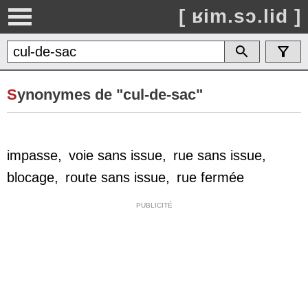
[ ʁim.sɔ.lid ]
S
ynonymes de "cul-de-sac"
impasse
,
voie sans issue
,
rue sans issue
,
blocage
,
route sans issue
,
rue fermée
PUBLICITÉ