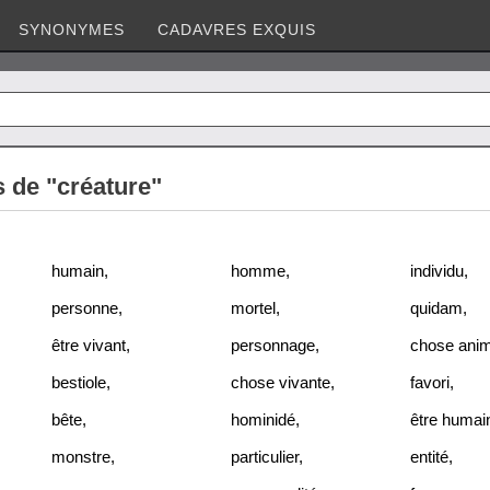
SYNONYMES
CADAVRES EXQUIS
 de "créature"
humain
,
homme
,
individu
,
personne
,
mortel
,
quidam
,
être vivant
,
personnage
,
chose ani
bestiole
,
chose vivante
,
favori
,
bête
,
hominidé
,
être humai
monstre
,
particulier
,
entité
,