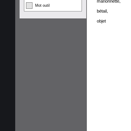
marionnette
,
Mot outil
bétail
,
objet