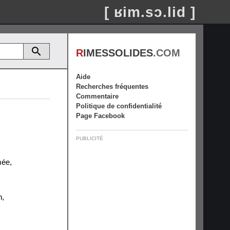
[ ʁim.sɔ.lid ]
R
IMESSOLIDES
.COM
Aide
Recherches fréquentes
Commentaire
Politique de confidentialité
Page Facebook
PUBLICITÉ
mée
,
n
,