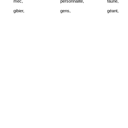
mec
,
personnalité
,
faune
,
gibier
,
gens
,
géant
,