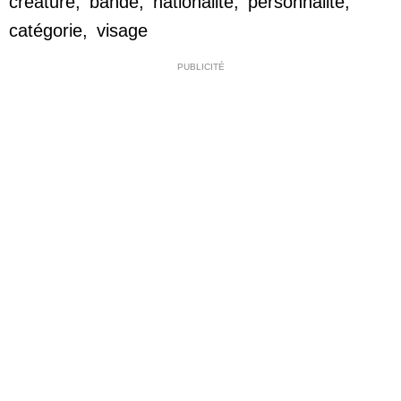
créature
,
bande
,
nationalité
,
personnalité
,
catégorie
,
visage
PUBLICITÉ