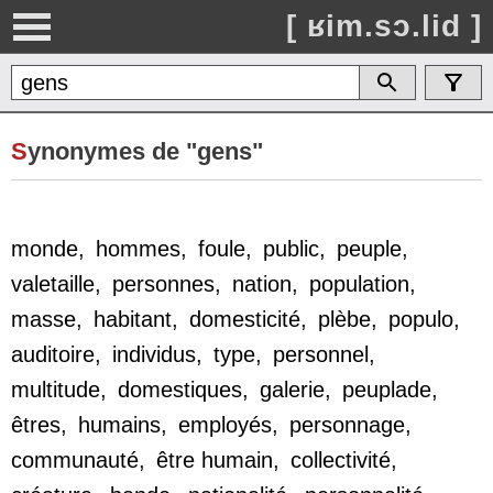
[ ʁim.sɔ.lid ]
S
ynonymes de "gens"
monde
,
hommes
,
foule
,
public
,
peuple
,
valetaille
,
personnes
,
nation
,
population
,
masse
,
habitant
,
domesticité
,
plèbe
,
populo
,
auditoire
,
individus
,
type
,
personnel
,
multitude
,
domestiques
,
galerie
,
peuplade
,
êtres
,
humains
,
employés
,
personnage
,
communauté
,
être humain
,
collectivité
,