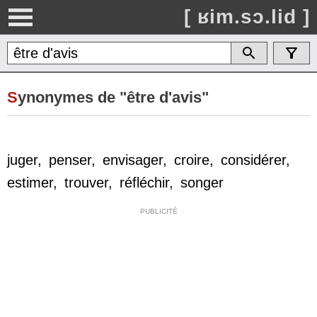
[ ʁim.sɔ.lid ]
S
ynonymes de "être d'avis"
juger
,
penser
,
envisager
,
croire
,
considérer
,
estimer
,
trouver
,
réfléchir
,
songer
PUBLICITÉ