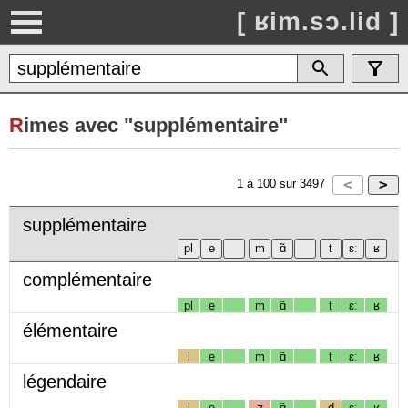
[ ʁim.sɔ.lid ]
R
imes avec "supplémentaire"
1
à
100
sur
3497
supplémentaire
complémentaire
pl
e
m
ɑ̃
t
ɛː
ʁ
élémentaire
l
e
m
ɑ̃
t
ɛː
ʁ
légendaire
l
e
ʒ
ɑ̃
d
ɛː
ʁ