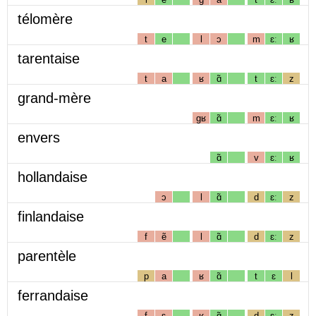
télomère
t
e
l
ɔ
m
ɛː
ʁ
tarentaise
t
a
ʁ
ɑ̃
t
ɛː
z
grand-mère
gʁ
ɑ̃
m
ɛː
ʁ
envers
ɑ̃
v
ɛː
ʁ
hollandaise
ɔ
l
ɑ̃
d
ɛː
z
finlandaise
f
ẽ
l
ɑ̃
d
ɛː
z
parentèle
p
a
ʁ
ɑ̃
t
ɛ
l
ferrandaise
f
ɛ
ʁ
ɑ̃
d
ɛː
z