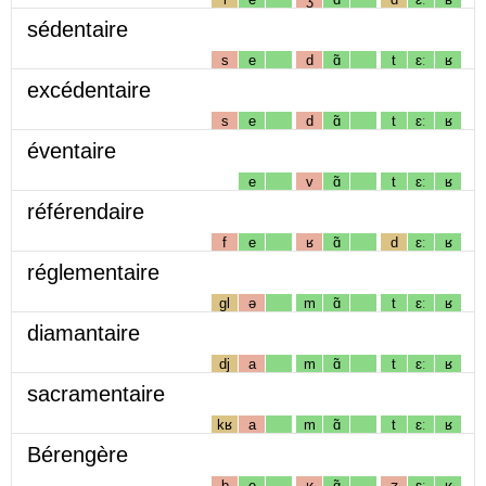
sédentaire
s
e
d
ɑ̃
t
ɛː
ʁ
excédentaire
s
e
d
ɑ̃
t
ɛː
ʁ
éventaire
e
v
ɑ̃
t
ɛː
ʁ
référendaire
f
e
ʁ
ɑ̃
d
ɛː
ʁ
réglementaire
gl
ə
m
ɑ̃
t
ɛː
ʁ
diamantaire
dj
a
m
ɑ̃
t
ɛː
ʁ
sacramentaire
kʁ
a
m
ɑ̃
t
ɛː
ʁ
Bérengère
b
e
ʁ
ɑ̃
ʒ
ɛː
ʁ