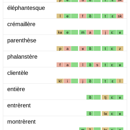
éléphantesque
l
e
f
ɑ̃
t
ɛ
sk
crémaillère
kʁ
e
m
a
j
ɛː
ʁ
parenthèse
p
a
ʁ
ɑ̃
t
ɛː
z
phalanstère
f
a
l
ɑ̃
s
t
ɛː
ʁ
clientèle
kl
i
j
ɑ̃
t
ɛ
l
entière
ɑ̃
tj
ɛː
ʁ
entrèrent
ɑ̃
tʁ
ɛː
ʁ
montrèrent
m
ɔ̃
tʁ
ɛː
ʁ