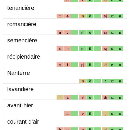
tenancière
t
ə
n
ɑ̃
sj
ɛː
ʁ
romancière
ʁ
ɔ
m
ɑ̃
sj
ɛː
ʁ
semencière
s
ə
m
ɑ̃
sj
ɛː
ʁ
récipiendaire
s
i
pj
ɑ̃
d
ɛː
ʁ
Nanterre
n
ɑ̃
t
ɛː
ʁ
lavandière
l
a
v
ɑ̃
dj
ɛː
ʁ
avant-hier
a
v
ɑ̃
tj
ɛː
ʁ
courant d'air
k
u
ʁ
ɑ̃
d
ɛː
ʁ