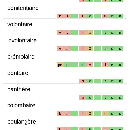
pénitentiaire
n
i
t
ɑ̃
sj
ɛː
ʁ
volontaire
v
ɔ
l
ɔ̃
t
ɛː
ʁ
involontaire
v
ɔ
l
ɔ̃
t
ɛː
ʁ
prémolaire
pʁ
e
m
ɔ
l
ɛː
ʁ
dentaire
d
ɑ̃
t
ɛː
ʁ
panthère
p
ɑ̃
t
ɛː
ʁ
colombaire
k
ɔ
l
ɔ̃
b
ɛː
ʁ
boulangère
b
u
l
ɑ̃
ʒ
ɛː
ʁ