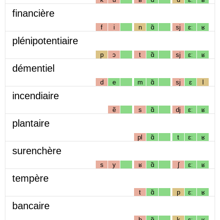
financière
f
i
n
ɑ̃
sj
ɛː
ʁ
plénipotentiaire
p
ɔ
t
ɑ̃
sj
ɛː
ʁ
démentiel
d
e
m
ɑ̃
sj
ɛ
l
incendiaire
ẽ
s
ɑ̃
dj
ɛː
ʁ
plantaire
pl
ɑ̃
t
ɛː
ʁ
surenchère
s
y
ʁ
ɑ̃
ʃ
ɛː
ʁ
tempère
t
ɑ̃
p
ɛː
ʁ
bancaire
b
ɑ̃
k
ɛː
ʁ