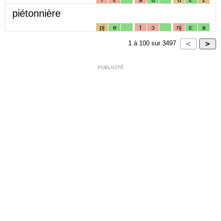
piétonnière
pj
e
t
ɔ
nj
ɛː
ʁ
1
à
100
sur
3497
PUBLICITÉ