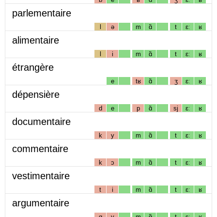
parlementaire
l
ə
m
ɑ̃
t
ɛː
ʁ
alimentaire
l
i
m
ɑ̃
t
ɛː
ʁ
étrangère
e
tʁ
ɑ̃
ʒ
ɛː
ʁ
dépensière
d
e
p
ɑ̃
sj
ɛː
ʁ
documentaire
k
y
m
ɑ̃
t
ɛː
ʁ
commentaire
k
ɔ
m
ɑ̃
t
ɛː
ʁ
vestimentaire
t
i
m
ɑ̃
t
ɛː
ʁ
argumentaire
g
y
m
ɑ̃
t
ɛː
ʁ