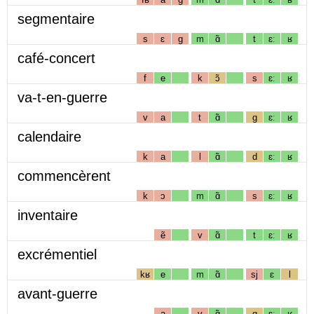
segmentaire
s
ɛ
g
m
ɑ̃
t
ɛː
ʁ
café-concert
f
e
k
ɔ̃
s
ɛː
ʁ
va-t-en-guerre
v
a
t
ɑ̃
g
ɛː
ʁ
calendaire
k
a
l
ɑ̃
d
ɛː
ʁ
commencèrent
k
ɔ
m
ɑ̃
s
ɛː
ʁ
inventaire
ẽ
v
ɑ̃
t
ɛː
ʁ
excrémentiel
kʁ
e
m
ɑ̃
sj
ɛ
l
avant-guerre
a
v
ɑ̃
g
ɛː
ʁ