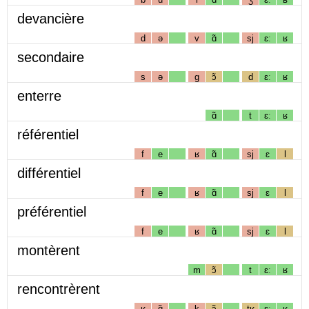
devancière
d
ə
v
ɑ̃
sj
ɛː
ʁ
secondaire
s
ə
g
ɔ̃
d
ɛː
ʁ
enterre
ɑ̃
t
ɛː
ʁ
référentiel
f
e
ʁ
ɑ̃
sj
ɛ
l
différentiel
f
e
ʁ
ɑ̃
sj
ɛ
l
préférentiel
f
e
ʁ
ɑ̃
sj
ɛ
l
montèrent
m
ɔ̃
t
ɛː
ʁ
rencontrèrent
ʁ
ɑ̃
k
ɔ̃
tʁ
ɛː
ʁ