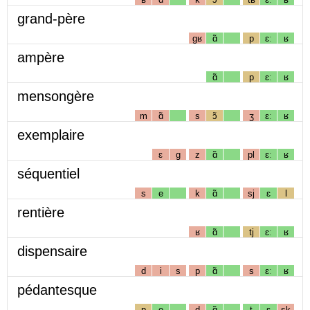
grand-père
gʁ
ɑ̃
p
ɛː
ʁ
ampère
ɑ̃
p
ɛː
ʁ
mensongère
m
ɑ̃
s
ɔ̃
ʒ
ɛː
ʁ
exemplaire
ɛ
g
z
ɑ̃
pl
ɛː
ʁ
séquentiel
s
e
k
ɑ̃
sj
ɛ
l
rentière
ʁ
ɑ̃
tj
ɛː
ʁ
dispensaire
d
i
s
p
ɑ̃
s
ɛː
ʁ
pédantesque
p
e
d
ɑ̃
t
ɛ
sk