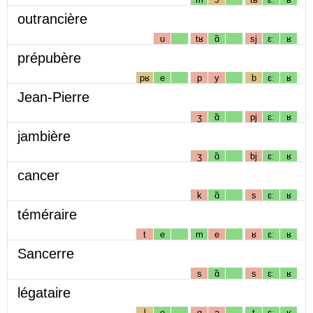
outrancière
u
tʁ
ɑ̃
sj
ɛː
ʁ
prépubère
pʁ
e
p
y
b
ɛː
ʁ
Jean-Pierre
ʒ
ɑ̃
pj
ɛː
ʁ
jambière
ʒ
ɑ̃
bj
ɛː
ʁ
cancer
k
ɑ̃
s
ɛː
ʁ
téméraire
t
e
m
e
ʁ
ɛː
ʁ
Sancerre
s
ɑ̃
s
ɛː
ʁ
légataire
l
e
g
a
t
ɛː
ʁ