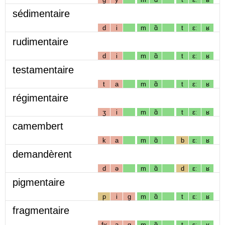
sédimentaire
d
i
m
ɑ̃
t
ɛː
ʁ
rudimentaire
d
i
m
ɑ̃
t
ɛː
ʁ
testamentaire
t
a
m
ɑ̃
t
ɛː
ʁ
régimentaire
ʒ
i
m
ɑ̃
t
ɛː
ʁ
camembert
k
a
m
ɑ̃
b
ɛː
ʁ
demandèrent
d
ə
m
ɑ̃
d
ɛː
ʁ
pigmentaire
p
i
g
m
ɑ̃
t
ɛː
ʁ
fragmentaire
fʁ
a
g
m
ɑ̃
t
ɛː
ʁ