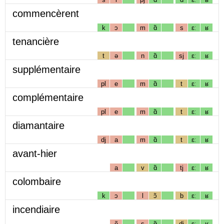
commencèrent
k
ɔ
m
ɑ̃
s
ɛː
ʁ
tenancière
t
ə
n
ɑ̃
sj
ɛː
ʁ
supplémentaire
pl
e
m
ɑ̃
t
ɛː
ʁ
complémentaire
pl
e
m
ɑ̃
t
ɛː
ʁ
diamantaire
dj
a
m
ɑ̃
t
ɛː
ʁ
avant-hier
a
v
ɑ̃
tj
ɛː
ʁ
colombaire
k
ɔ
l
ɔ̃
b
ɛː
ʁ
incendiaire
ẽ
s
ɑ̃
dj
ɛː
ʁ