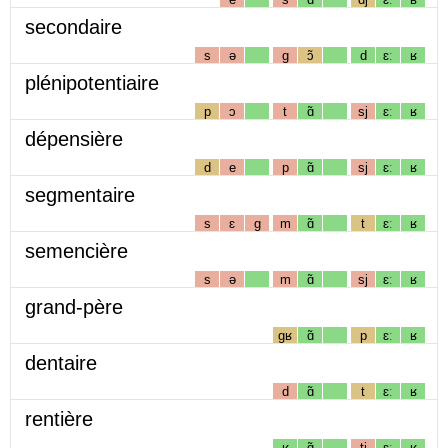
secondaire
s
ə
g
ɔ̃
d
ɛː
ʁ
plénipotentiaire
p
ɔ
t
ɑ̃
sj
ɛː
ʁ
dépensière
d
e
p
ɑ̃
sj
ɛː
ʁ
segmentaire
s
ɛ
g
m
ɑ̃
t
ɛː
ʁ
semencière
s
ə
m
ɑ̃
sj
ɛː
ʁ
grand-père
gʁ
ɑ̃
p
ɛː
ʁ
dentaire
d
ɑ̃
t
ɛː
ʁ
rentière
ʁ
ɑ̃
tj
ɛː
ʁ