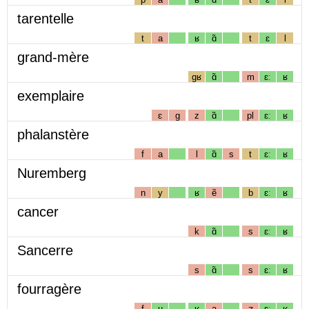
tarentelle
t
a
ʁ
ɑ̃
t
ɛ
l
grand-mère
gʁ
ɑ̃
m
ɛː
ʁ
exemplaire
ɛ
g
z
ɑ̃
pl
ɛː
ʁ
phalanstère
f
a
l
ɑ̃
s
t
ɛː
ʁ
Nuremberg
n
y
ʁ
ẽ
b
ɛː
ʁ
cancer
k
ɑ̃
s
ɛː
ʁ
Sancerre
s
ɑ̃
s
ɛː
ʁ
fourragère
f
u
ʁ
a
ʒ
ɛː
ʁ