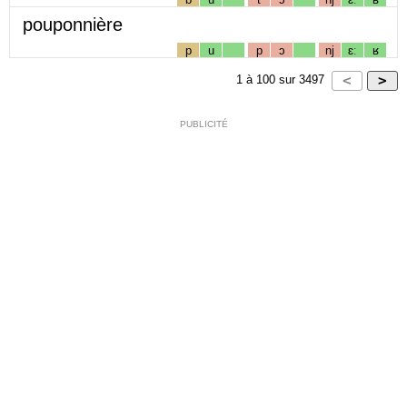
pouponnière
p
u
p
ɔ
nj
ɛː
ʁ
1
à
100
sur
3497
PUBLICITÉ