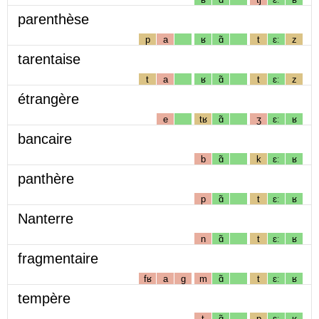
parenthèse
p
a
ʁ
ɑ̃
t
ɛː
z
tarentaise
t
a
ʁ
ɑ̃
t
ɛː
z
étrangère
e
tʁ
ɑ̃
ʒ
ɛː
ʁ
bancaire
b
ɑ̃
k
ɛː
ʁ
panthère
p
ɑ̃
t
ɛː
ʁ
Nanterre
n
ɑ̃
t
ɛː
ʁ
fragmentaire
fʁ
a
g
m
ɑ̃
t
ɛː
ʁ
tempère
t
ɑ̃
p
ɛː
ʁ