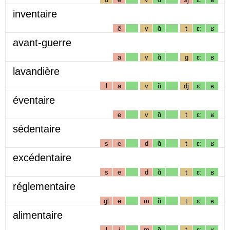
inventaire
ẽ
v
ɑ̃
t
ɛː
ʁ
avant-guerre
a
v
ɑ̃
g
ɛː
ʁ
lavandière
l
a
v
ɑ̃
dj
ɛː
ʁ
éventaire
e
v
ɑ̃
t
ɛː
ʁ
sédentaire
s
e
d
ɑ̃
t
ɛː
ʁ
excédentaire
s
e
d
ɑ̃
t
ɛː
ʁ
réglementaire
gl
ə
m
ɑ̃
t
ɛː
ʁ
alimentaire
l
i
m
ɑ̃
t
ɛː
ʁ