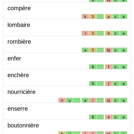
compère
k
ɔ̃
p
ɛː
ʁ
lombaire
l
ɔ̃
b
ɛː
ʁ
rombière
ʁ
ɔ̃
bj
ɛː
ʁ
enfer
ɑ̃
f
ɛː
ʁ
enchère
ɑ̃
ʃ
ɛː
ʁ
nourricière
n
u
ʁ
i
sj
ɛː
ʁ
enserre
ɑ̃
s
ɛː
ʁ
boutonnière
b
u
t
ɔ
nj
ɛː
ʁ