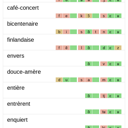
café-concert
f
e
k
ɔ̃
s
ɛː
ʁ
bicentenaire
b
i
s
ɑ̃
t
n
ɛː
ʁ
finlandaise
f
ẽ
l
ɑ̃
d
ɛː
z
envers
ɑ̃
v
ɛː
ʁ
douce-amère
d
u
s
a
m
ɛː
ʁ
entière
ɑ̃
tj
ɛː
ʁ
entrèrent
ɑ̃
tʁ
ɛː
ʁ
enquiert
ɑ̃
kj
ɛː
ʁ