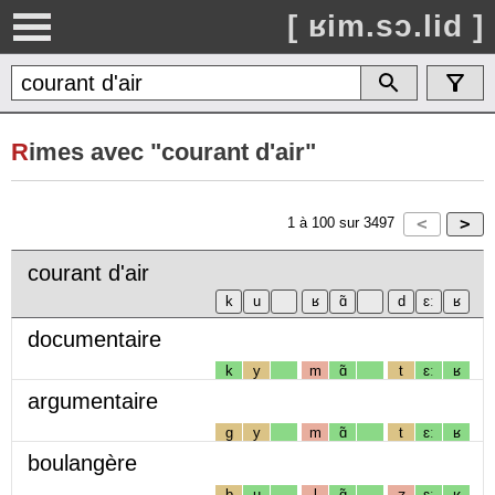
[ ʁim.sɔ.lid ]
R
imes avec "courant d'air"
1
à
100
sur
3497
courant d'air
documentaire
k
y
m
ɑ̃
t
ɛː
ʁ
argumentaire
g
y
m
ɑ̃
t
ɛː
ʁ
boulangère
b
u
l
ɑ̃
ʒ
ɛː
ʁ