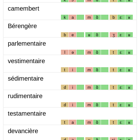
camembert
k
a
m
ɑ̃
b
ɛː
ʁ
Bérengère
b
e
ʁ
ɑ̃
ʒ
ɛː
ʁ
parlementaire
l
ə
m
ɑ̃
t
ɛː
ʁ
vestimentaire
t
i
m
ɑ̃
t
ɛː
ʁ
sédimentaire
d
i
m
ɑ̃
t
ɛː
ʁ
rudimentaire
d
i
m
ɑ̃
t
ɛː
ʁ
testamentaire
t
a
m
ɑ̃
t
ɛː
ʁ
devancière
d
ə
v
ɑ̃
sj
ɛː
ʁ