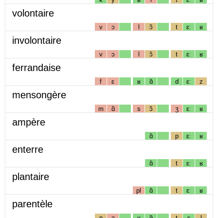
volontaire
v
ɔ
l
ɔ̃
t
ɛː
ʁ
involontaire
v
ɔ
l
ɔ̃
t
ɛː
ʁ
ferrandaise
f
ɛ
ʁ
ɑ̃
d
ɛː
z
mensongère
m
ɑ̃
s
ɔ̃
ʒ
ɛː
ʁ
ampère
ɑ̃
p
ɛː
ʁ
enterre
ɑ̃
t
ɛː
ʁ
plantaire
pl
ɑ̃
t
ɛː
ʁ
parentèle
p
a
ʁ
ɑ̃
t
ɛ
l