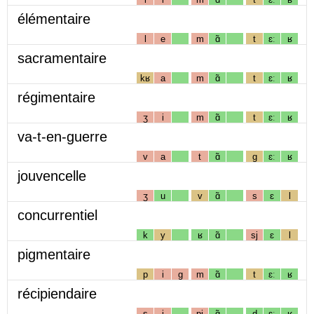
élémentaire
l
e
m
ɑ̃
t
ɛː
ʁ
sacramentaire
kʁ
a
m
ɑ̃
t
ɛː
ʁ
régimentaire
ʒ
i
m
ɑ̃
t
ɛː
ʁ
va-t-en-guerre
v
a
t
ɑ̃
g
ɛː
ʁ
jouvencelle
ʒ
u
v
ɑ̃
s
ɛ
l
concurrentiel
k
y
ʁ
ɑ̃
sj
ɛ
l
pigmentaire
p
i
g
m
ɑ̃
t
ɛː
ʁ
récipiendaire
s
i
pj
ɑ̃
d
ɛː
ʁ