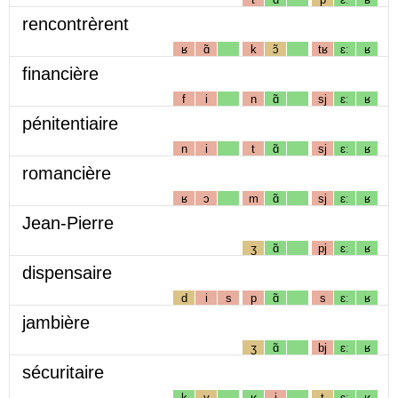
rencontrèrent
ʁ
ɑ̃
k
ɔ̃
tʁ
ɛː
ʁ
financière
f
i
n
ɑ̃
sj
ɛː
ʁ
pénitentiaire
n
i
t
ɑ̃
sj
ɛː
ʁ
romancière
ʁ
ɔ
m
ɑ̃
sj
ɛː
ʁ
Jean-Pierre
ʒ
ɑ̃
pj
ɛː
ʁ
dispensaire
d
i
s
p
ɑ̃
s
ɛː
ʁ
jambière
ʒ
ɑ̃
bj
ɛː
ʁ
sécuritaire
k
y
ʁ
i
t
ɛː
ʁ