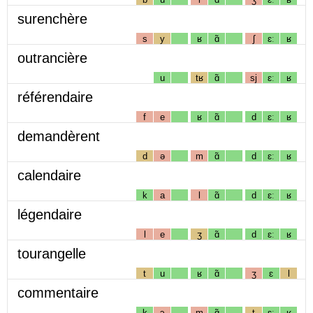
surenchère
s
y
ʁ
ɑ̃
ʃ
ɛː
ʁ
outrancière
u
tʁ
ɑ̃
sj
ɛː
ʁ
référendaire
f
e
ʁ
ɑ̃
d
ɛː
ʁ
demandèrent
d
ə
m
ɑ̃
d
ɛː
ʁ
calendaire
k
a
l
ɑ̃
d
ɛː
ʁ
légendaire
l
e
ʒ
ɑ̃
d
ɛː
ʁ
tourangelle
t
u
ʁ
ɑ̃
ʒ
ɛ
l
commentaire
k
ɔ
m
ɑ̃
t
ɛː
ʁ