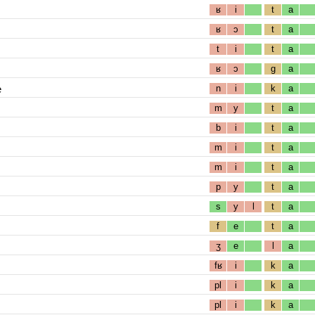
ʁ
i
t
a
ʁ
ɔ
t
a
t
i
t
a
ʁ
ɔ
g
a
e
n
i
k
a
m
y
t
a
b
i
t
a
m
i
t
a
m
i
t
a
p
y
t
a
s
y
l
t
a
f
e
t
a
ʒ
e
l
a
fʁ
i
k
a
pl
i
k
a
pl
i
k
a