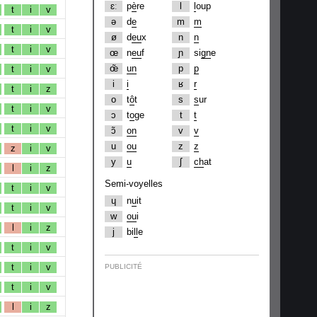
ɛː
p
è
re
l
l
oup
t
i
v
ə
d
e
m
m
t
i
v
ø
d
eu
x
n
n
t
i
v
œ
n
eu
f
ɲ
si
gn
e
œ̃
un
p
p
t
i
v
i
i
ʁ
r
t
i
z
o
t
ô
t
s
s
ur
t
i
v
ɔ
t
o
ge
t
t
t
i
v
ɔ̃
on
v
v
u
ou
z
z
z
i
v
y
u
ʃ
ch
at
l
i
z
Semi-voyelles
t
i
v
ɥ
n
u
it
t
i
v
w
ou
i
l
i
z
j
bi
ll
e
t
i
v
t
i
v
PUBLICITÉ
t
i
v
l
i
z