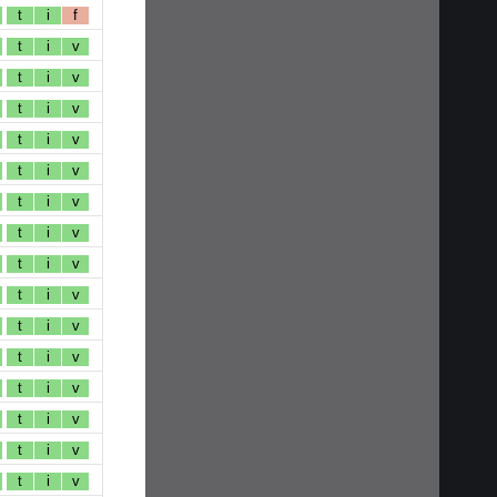
t
i
f
t
i
v
t
i
v
t
i
v
t
i
v
t
i
v
t
i
v
t
i
v
t
i
v
t
i
v
t
i
v
t
i
v
t
i
v
t
i
v
t
i
v
t
i
v