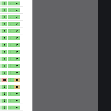
t
i
v
t
i
v
t
i
v
t
i
v
t
i
v
t
i
v
t
i
v
t
i
v
t
i
v
t
i
v
t
i
v
m
i
n
t
i
n
t
i
v
t
i
v
t
i
v