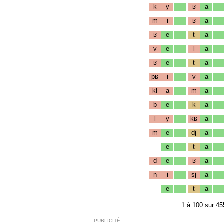
k
y
ʁ
a
m
i
ʁ
a
ʁ
e
t
a
v
e
l
a
ʁ
e
t
a
pʁ
i
v
a
kl
a
m
a
b
e
k
a
l
y
kʁ
a
m
e
dj
a
e
t
a
d
e
ʁ
a
n
i
sj
a
e
t
a
1
à
100
sur
45
PUBLICITÉ