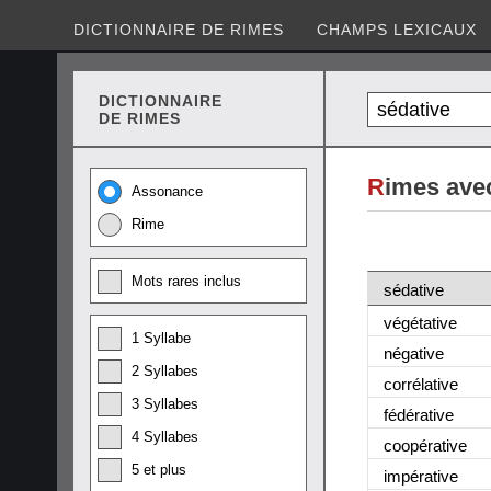
DICTIONNAIRE DE RIMES
CHAMPS LEXICAUX
DICTIONNAIRE
DE RIMES
R
imes ave
Assonance
Rime
Mots rares inclus
sédative
végétative
1 Syllabe
négative
2 Syllabes
corrélative
3 Syllabes
fédérative
4 Syllabes
coopérative
5 et plus
impérative