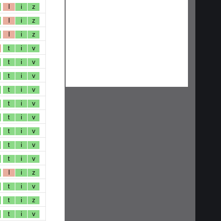
l
i
z
l
i
z
l
i
z
t
i
v
t
i
v
t
i
v
t
i
v
t
i
v
t
i
v
t
i
v
t
i
v
t
i
v
l
i
z
t
i
v
t
i
z
t
i
v