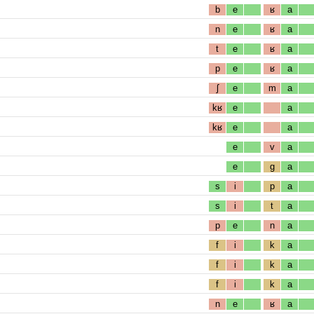
b
e
ʁ
a
n
e
ʁ
a
t
e
ʁ
a
p
e
ʁ
a
ʃ
e
m
a
kʁ
e
a
kʁ
e
a
e
v
a
e
g
a
s
i
p
a
s
i
t
a
p
e
n
a
f
i
k
a
f
i
k
a
f
i
k
a
n
e
ʁ
a