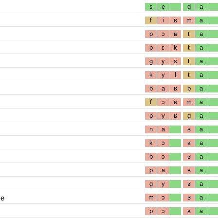
s
e
d
a
f
i
ʁ
m
a
p
ɔ
ʁ
t
a
p
ɛ
k
t
a
g
y
s
t
a
k
y
l
t
a
b
a
ʁ
b
a
f
ɔ
ʁ
m
a
p
y
ʁ
g
a
n
a
ʁ
a
k
ɔ
ʁ
a
b
ɔ
ʁ
a
p
a
ʁ
a
g
y
ʁ
a
ve
m
ɔ
ʁ
a
p
ɔ
ʁ
a