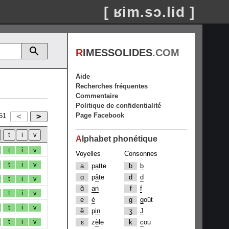
[ ʁim.sɔ.lid ]
R
IMESSOLIDES
.COM
Aide
Recherches fréquentes
Commentaire
Politique de confidentialité
Page Facebook
51
A
lphabet phonétique
t
i
v
Voyelles
Consonnes
t
i
v
a
p
a
tte
b
b
ɑ
p
â
te
d
d
t
i
v
ɑ̃
an
f
f
t
i
v
e
é
g
g
oût
t
i
v
ẽ
p
in
ʒ
J
t
i
v
ɛ
z
è
le
k
c
ou