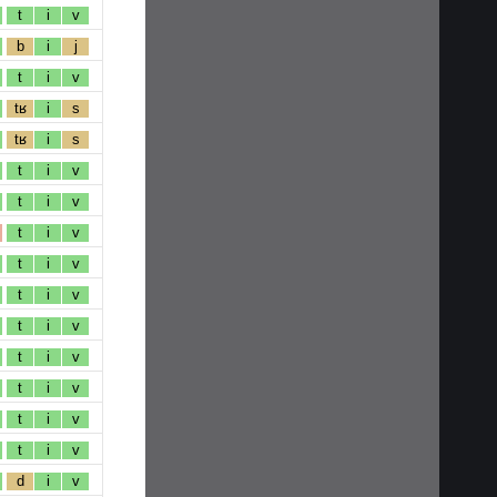
t
i
v
b
i
j
t
i
v
tʁ
i
s
tʁ
i
s
t
i
v
t
i
v
t
i
v
t
i
v
t
i
v
t
i
v
t
i
v
t
i
v
t
i
v
t
i
v
d
i
v