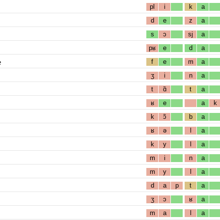
pl
i
k
a
d
e
z
a
s
ɔ
sj
a
pʁ
e
d
a
e
f
e
m
a
ʒ
i
n
a
t
ɑ̃
t
a
ʁ
e
a
k
k
ɔ̃
b
a
ʁ
ə
l
a
k
y
l
a
m
i
n
a
m
y
l
a
d
a
p
t
a
ʒ
ɔ
ʁ
a
m
a
l
a