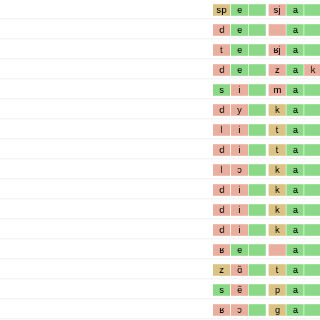
sp
e
sj
a
d
e
a
t
e
ʁj
a
d
e
z
a
k
s
i
m
a
d
y
k
a
l
i
t
a
d
i
t
a
l
ɔ
k
a
d
i
k
a
d
i
k
a
d
i
k
a
ʁ
e
a
z
ɑ̃
t
a
s
ẽ
p
a
ʁ
ɔ
g
a