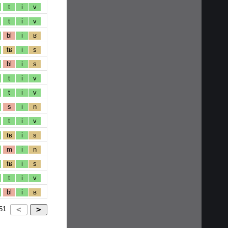
t
i
v
t
i
v
bl
i
ʁ
tʁ
i
s
bl
i
s
t
i
v
t
i
v
s
i
n
t
i
v
tʁ
i
s
m
i
n
tʁ
i
s
t
i
v
bl
i
ʁ
51