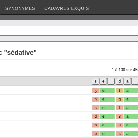
SYNONYMES
CADAVRES EXQUIS
c "sédative"
1
à
100
sur
45
ʒ
e
t
a
n
e
g
a
ʁ
e
l
a
d
e
ʁ
a
p
e
ʁ
a
p
e
ʁ
a