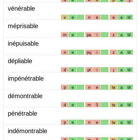
vénérable
v
e
n
e
ʁ
a
bl
méprisable
m
e
pʁ
i
z
a
bl
inépuisable
n
e
pɥ
i
z
a
bl
dépliable
d
e
pl
i
j
a
bl
impénétrable
p
e
n
e
tʁ
a
bl
démontrable
d
e
m
ɔ̃
tʁ
a
bl
pénétrable
p
e
n
e
tʁ
a
bl
indémontrable
d
e
m
ɔ̃
tʁ
a
bl