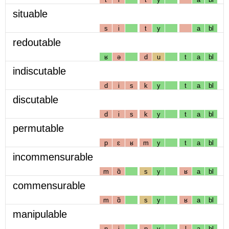
situable
s
i
t
y
a
bl
redoutable
ʁ
ə
d
u
t
a
bl
indiscutable
d
i
s
k
y
t
a
bl
discutable
d
i
s
k
y
t
a
bl
permutable
p
ɛ
ʁ
m
y
t
a
bl
incommensurable
m
ɑ̃
s
y
ʁ
a
bl
commensurable
m
ɑ̃
s
y
ʁ
a
bl
manipulable
n
i
p
y
l
a
bl