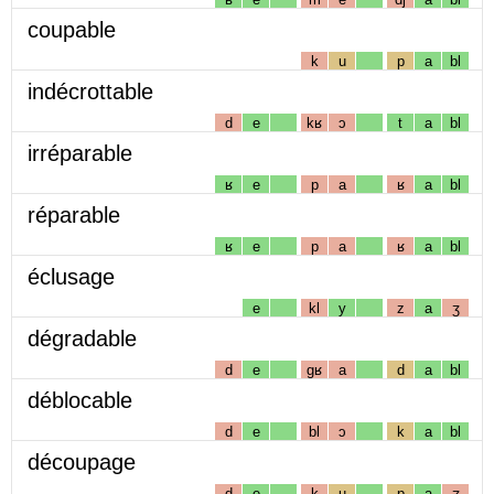
coupable
k
u
p
a
bl
indécrottable
d
e
kʁ
ɔ
t
a
bl
irréparable
ʁ
e
p
a
ʁ
a
bl
réparable
ʁ
e
p
a
ʁ
a
bl
éclusage
e
kl
y
z
a
ʒ
dégradable
d
e
gʁ
a
d
a
bl
déblocable
d
e
bl
ɔ
k
a
bl
découpage
d
e
k
u
p
a
ʒ