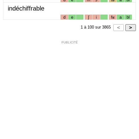
indéchiffrable
d
e
ʃ
i
fʁ
a
bl
1
à
100
sur
3865
PUBLICITÉ