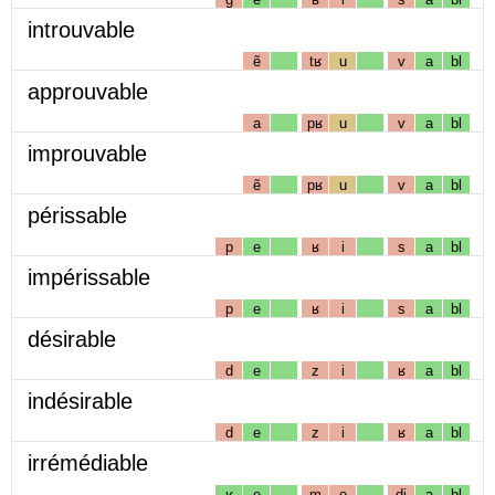
introuvable
ẽ
tʁ
u
v
a
bl
approuvable
a
pʁ
u
v
a
bl
improuvable
ẽ
pʁ
u
v
a
bl
périssable
p
e
ʁ
i
s
a
bl
impérissable
p
e
ʁ
i
s
a
bl
désirable
d
e
z
i
ʁ
a
bl
indésirable
d
e
z
i
ʁ
a
bl
irrémédiable
ʁ
e
m
e
dj
a
bl