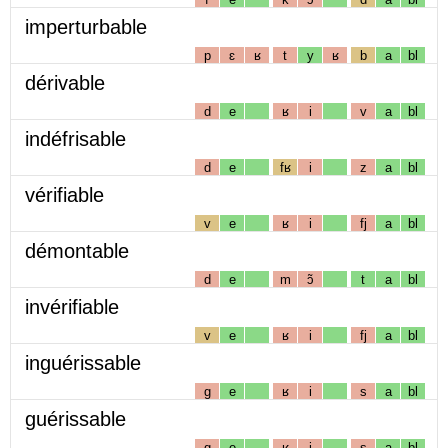
imperturbable
p
ɛ
ʁ
t
y
ʁ
b
a
bl
dérivable
d
e
ʁ
i
v
a
bl
indéfrisable
d
e
fʁ
i
z
a
bl
vérifiable
v
e
ʁ
i
fj
a
bl
démontable
d
e
m
ɔ̃
t
a
bl
invérifiable
v
e
ʁ
i
fj
a
bl
inguérissable
g
e
ʁ
i
s
a
bl
guérissable
g
e
ʁ
i
s
a
bl