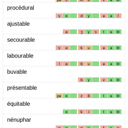
procédural
s
e
d
y
ʁ
a
l
ajustable
a
ʒ
y
s
t
a
bl
secourable
s
ə
k
u
ʁ
a
bl
labourable
l
a
b
u
ʁ
a
bl
buvable
b
y
v
a
bl
présentable
pʁ
e
z
ɑ̃
t
a
bl
équitable
e
k
i
t
a
bl
nénuphar
n
e
n
y
f
a
ʁ