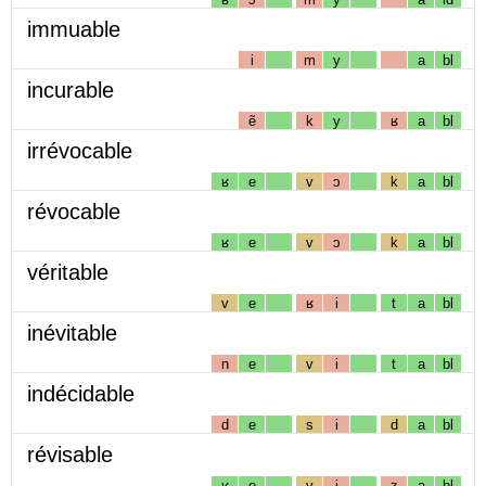
immuable
i
m
y
a
bl
incurable
ẽ
k
y
ʁ
a
bl
irrévocable
ʁ
e
v
ɔ
k
a
bl
révocable
ʁ
e
v
ɔ
k
a
bl
véritable
v
e
ʁ
i
t
a
bl
inévitable
n
e
v
i
t
a
bl
indécidable
d
e
s
i
d
a
bl
révisable
ʁ
e
v
i
z
a
bl