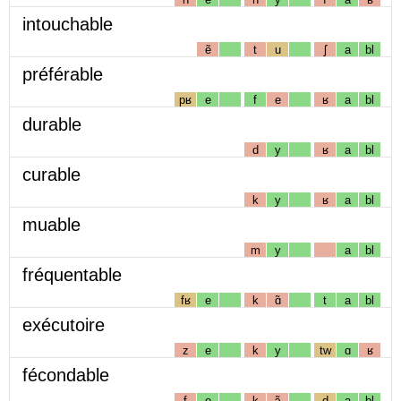
intouchable
ẽ
t
u
ʃ
a
bl
préférable
pʁ
e
f
e
ʁ
a
bl
durable
d
y
ʁ
a
bl
curable
k
y
ʁ
a
bl
muable
m
y
a
bl
fréquentable
fʁ
e
k
ɑ̃
t
a
bl
exécutoire
z
e
k
y
tw
ɑ
ʁ
fécondable
f
e
k
ɔ̃
d
a
bl