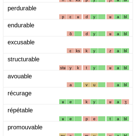
perdurable
p
ɛ
ʁ
d
y
ʁ
a
bl
endurable
ɑ̃
d
y
ʁ
a
bl
excusable
ɛ
ks
k
y
z
a
bl
structurable
stʁ
y
k
t
y
ʁ
a
bl
avouable
a
v
u
a
bl
récurage
ʁ
e
k
y
ʁ
a
ʒ
répétable
ʁ
e
p
e
t
a
bl
promouvable
pʁ
ɔ
m
u
v
a
bl