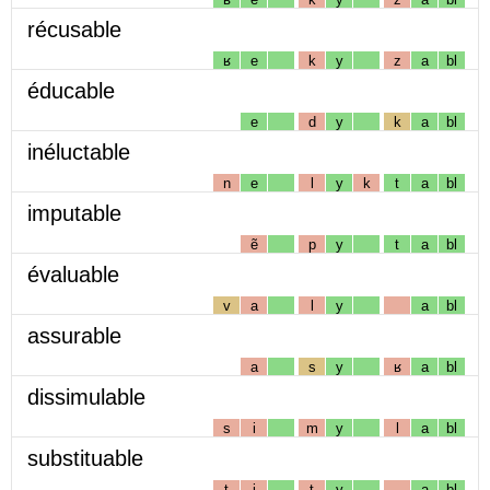
récusable
ʁ
e
k
y
z
a
bl
éducable
e
d
y
k
a
bl
inéluctable
n
e
l
y
k
t
a
bl
imputable
ẽ
p
y
t
a
bl
évaluable
v
a
l
y
a
bl
assurable
a
s
y
ʁ
a
bl
dissimulable
s
i
m
y
l
a
bl
substituable
t
i
t
y
a
bl