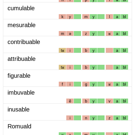
cumulable
k
y
m
y
l
a
bl
mesurable
m
ə
z
y
ʁ
a
bl
contribuable
tʁ
i
b
y
a
bl
attribuable
tʁ
i
b
y
a
bl
figurable
f
i
g
y
ʁ
a
bl
imbuvable
ẽ
b
y
v
a
bl
inusable
i
n
y
z
a
bl
Romuald
ʁ
ɔ
m
y
a
ld