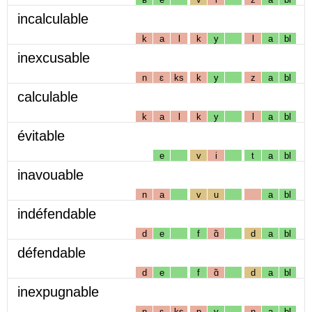
incalculable
k
a
l
k
y
l
a
bl
inexcusable
n
ɛ
ks
k
y
z
a
bl
calculable
k
a
l
k
y
l
a
bl
évitable
e
v
i
t
a
bl
inavouable
n
a
v
u
a
bl
indéfendable
d
e
f
ɑ̃
d
a
bl
défendable
d
e
f
ɑ̃
d
a
bl
inexpugnable
n
ɛ
ks
p
y
ɲ
a
bl