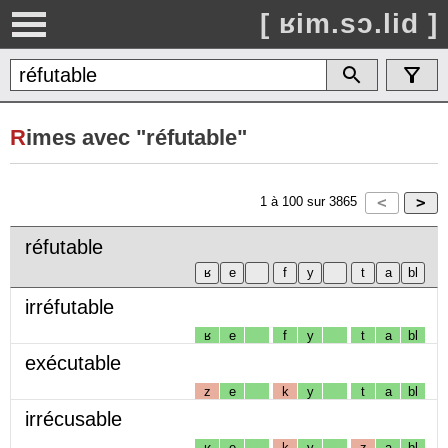
[ ʁim.sɔ.lid ]
R
imes avec "réfutable"
1
à
100
sur
3865
réfutable
irréfutable
ʁ
e
f
y
t
a
bl
exécutable
z
e
k
y
t
a
bl
irrécusable
ʁ
e
k
y
z
a
bl