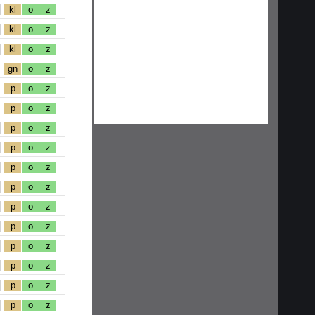
kl
o
z
kl
o
z
kl
o
z
gn
o
z
p
o
z
p
o
z
p
o
z
p
o
z
p
o
z
p
o
z
p
o
z
p
o
z
p
o
z
p
o
z
p
o
z
p
o
z