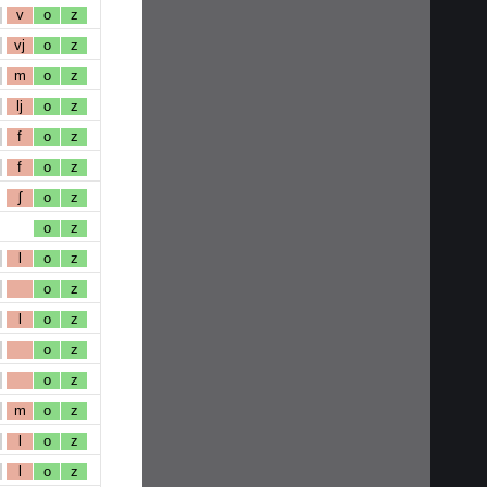
v
o
z
vj
o
z
m
o
z
lj
o
z
f
o
z
f
o
z
ʃ
o
z
o
z
l
o
z
o
z
l
o
z
o
z
o
z
m
o
z
l
o
z
l
o
z