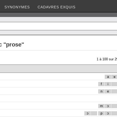
SYNONYMES
CADAVRES EXQUIS
c "prose"
1
à
100
sur
2
a
ʁ
f
i
n
e
m
ɔ
ɔ
p
ɔ