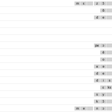
m
ɛ
z
ɔ̃
ɑ̃
d
e
pʁ
ɔ
ẽ
o
ʁ
ə
d
e
d
i
s
ɛ
ks
s
y
k
ɔ̃
m
e
n
ɔ