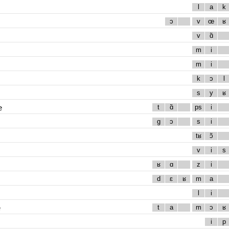
l
a
k
ɔ
v
œ
ʁ
v
ɑ̃
m
i
m
i
k
ɔ
l
s
y
ʁ
e
t
ɑ̃
ps
i
g
ɔ
s
i
tʁ
ɔ̃
v
i
s
ʁ
ɑ
z
i
d
ɛ
ʁ
m
a
l
i
e
t
a
m
ɔ
ʁ
i
p