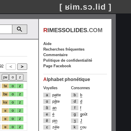
[ ʁim.sɔ.lid ]
R
IMESSOLIDES
.COM
Aide
Recherches fréquentes
Commentaire
Politique de confidentialité
Page Facebook
92
A
lphabet phonétique
tʁ
o
z
Voyelles
Consonnes
bʁ
o
z
a
p
a
tte
b
b
ɑ
p
â
te
d
d
kʁ
o
z
ɑ̃
an
f
f
ʁ
o
z
e
é
g
g
oût
ʁ
o
z
ẽ
p
in
ʒ
J
ʁ
o
z
ɛ
z
è
le
k
c
ou