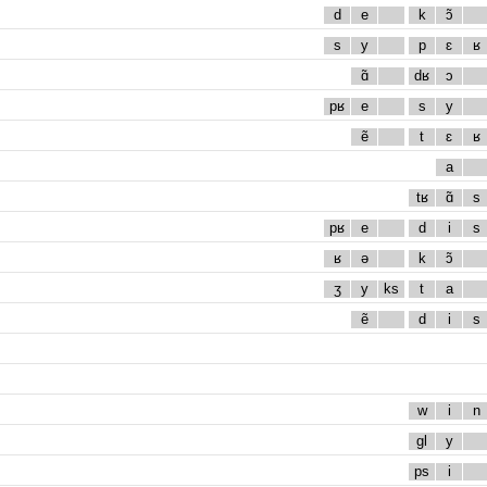
d
e
k
ɔ̃
s
y
p
ɛ
ʁ
ɑ̃
dʁ
ɔ
pʁ
e
s
y
ẽ
t
ɛ
ʁ
a
tʁ
ɑ̃
s
pʁ
e
d
i
s
ʁ
ə
k
ɔ̃
ʒ
y
ks
t
a
ẽ
d
i
s
w
i
n
gl
y
ps
i