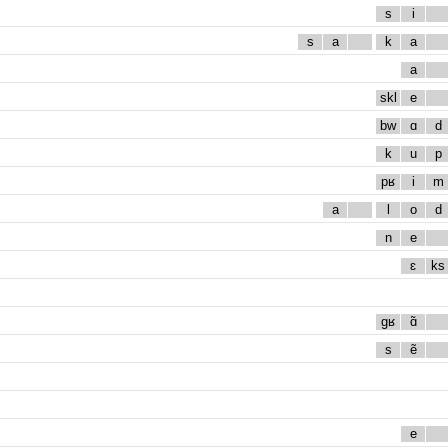
s
i
s
a
k
a
a
skl
e
bw
ɑ
d
k
u
p
pʁ
i
m
a
l
o
d
n
e
ɛ
ks
gʁ
ɑ̃
s
ẽ
e