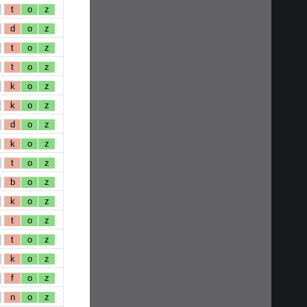
t
o
z
d
o
z
t
o
z
t
o
z
k
o
z
k
o
z
d
o
z
k
o
z
t
o
z
b
o
z
k
o
z
t
o
z
t
o
z
k
o
z
f
o
z
n
o
z