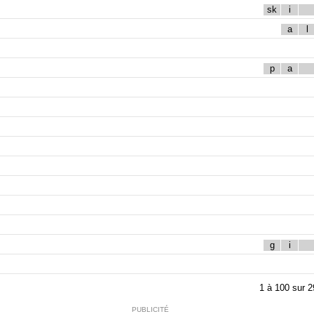
sk
i
a
l
p
a
g
i
1
à
100
sur
2
PUBLICITÉ