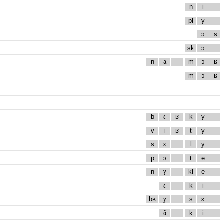
n
i
pl
y
ɔ
s
sk
ɔ
n
a
m
ɔ
ʁ
m
ɔ
ʁ
b
ɛ
ʁ
k
y
v
i
ʁ
t
y
s
ɛ
l
y
p
ɔ
t
e
n
y
kl
e
ɛ
k
i
bʁ
y
s
ɛ
ɑ̃
k
i