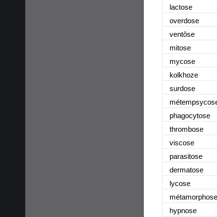
lactose
overdose
ventôse
mitose
mycose
kolkhoze
surdose
métempsycos
phagocytose
thrombose
viscose
parasitose
dermatose
lycose
métamorphos
hypnose