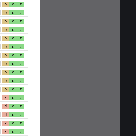
p
o
z
p
o
z
p
o
z
p
o
z
p
o
z
p
o
z
p
o
z
p
o
z
p
o
z
p
o
z
p
o
z
k
o
z
d
o
z
d
o
z
k
o
z
k
o
z