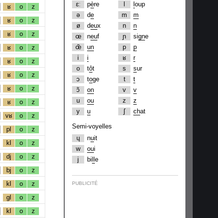
ɛː
p
è
re
l
l
oup
ʁ
o
z
ə
d
e
m
m
ʁ
o
z
ø
d
eu
x
n
n
ʁ
o
z
œ
n
eu
f
ɲ
si
gn
e
œ̃
un
p
p
ʁ
o
z
i
i
ʁ
r
ʁ
o
z
o
t
ô
t
s
s
ur
ʁ
o
z
ɔ
t
o
ge
t
t
ʁ
o
z
ɔ̃
on
v
v
u
ou
z
z
ʁ
o
z
y
u
ʃ
ch
at
vʁ
o
z
Semi-voyelles
pl
o
z
ɥ
n
u
it
kl
o
z
w
ou
i
dj
o
z
j
bi
ll
e
bj
o
z
kl
o
z
PUBLICITÉ
gl
o
z
kl
o
z