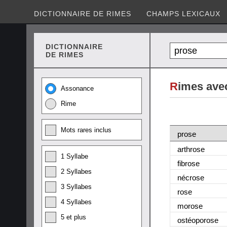
DICTIONNAIRE DE RIMES
CHAMPS LEXICAUX
DICTIONNAIRE
DE RIMES
R
imes ave
Assonance
Rime
Mots rares inclus
prose
arthrose
1 Syllabe
fibrose
2 Syllabes
nécrose
3 Syllabes
rose
4 Syllabes
morose
5 et plus
ostéoporose