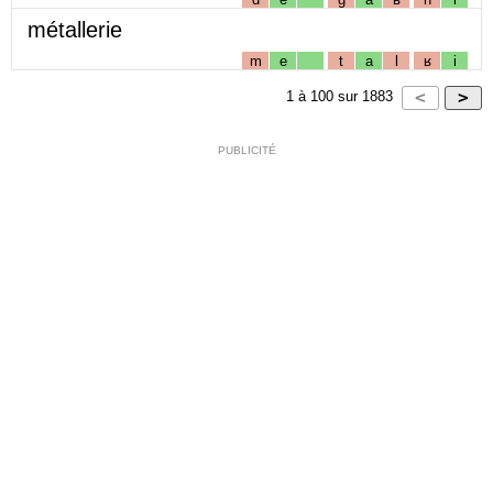
métallerie
m
e
t
a
l
ʁ
i
1
à
100
sur
1883
PUBLICITÉ