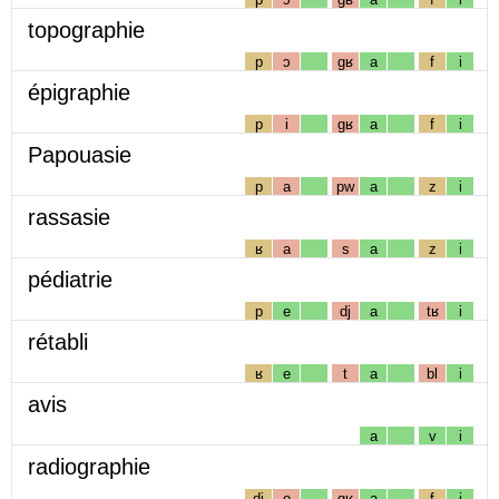
topographie
p
ɔ
gʁ
a
f
i
épigraphie
p
i
gʁ
a
f
i
Papouasie
p
a
pw
a
z
i
rassasie
ʁ
a
s
a
z
i
pédiatrie
p
e
dj
a
tʁ
i
rétabli
ʁ
e
t
a
bl
i
avis
a
v
i
radiographie
dj
o
gʁ
a
f
i