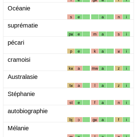
Océanie
s
e
a
n
i
suprématie
pʁ
e
m
a
s
i
pécari
p
e
k
a
ʁ
i
cramoisi
kʁ
a
mw
a
z
i
Australasie
tʁ
a
l
a
z
i
Stéphanie
st
e
f
a
n
i
autobiographie
bj
ɔ
gʁ
a
f
i
Mélanie
m
e
l
a
n
i