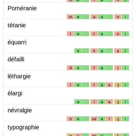
Poméranie
m
e
ʁ
a
n
i
tétanie
t
e
t
a
n
i
équarri
e
k
a
ʁ
i
défailli
d
e
f
a
j
i
léthargie
l
e
t
a
ʁ
ʒ
i
élargi
e
l
a
ʁ
ʒ
i
névralgie
n
e
vʁ
a
l
ʒ
i
typographie
p
ɔ
gʁ
a
f
i