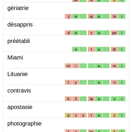
gériatrie
ʒ
e
ʁj
a
tʁ
i
désappris
d
e
z
a
pʁ
i
préétabli
e
t
a
bl
i
Miami
m
i
a
m
i
Lituanie
t
y
a
n
i
contravis
k
ɔ̃
tʁ
a
v
i
apostasie
p
ɔ
s
t
a
z
i
photographie
t
o
gʁ
a
f
i