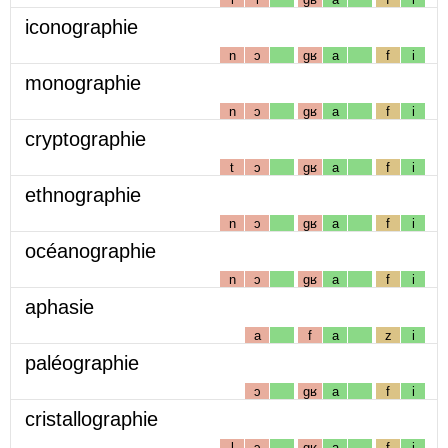
iconographie
n
ɔ
gʁ
a
f
i
monographie
n
ɔ
gʁ
a
f
i
cryptographie
t
ɔ
gʁ
a
f
i
ethnographie
n
ɔ
gʁ
a
f
i
océanographie
n
ɔ
gʁ
a
f
i
aphasie
a
f
a
z
i
paléographie
ɔ
gʁ
a
f
i
cristallographie
l
ɔ
gʁ
a
f
i