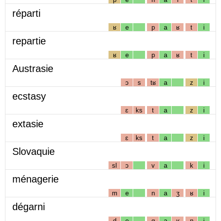
réparti
ʁ
e
p
a
ʁ
t
i
repartie
ʁ
e
p
a
ʁ
t
i
Austrasie
ɔ
s
tʁ
a
z
i
ecstasy
ɛ
ks
t
a
z
i
extasie
ɛ
ks
t
a
z
i
Slovaquie
sl
ɔ
v
a
k
i
ménagerie
m
e
n
a
ʒ
ʁ
i
dégarni
d
e
g
a
ʁ
n
i