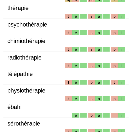
thérapie
t
e
ʁ
a
p
i
psychothérapie
t
e
ʁ
a
p
i
chimiothérapie
t
e
ʁ
a
p
i
radiothérapie
t
e
ʁ
a
p
i
télépathie
l
e
p
a
t
i
physiothérapie
t
e
ʁ
a
p
i
ébahi
e
b
a
i
sérothérapie
t
e
ʁ
a
p
i