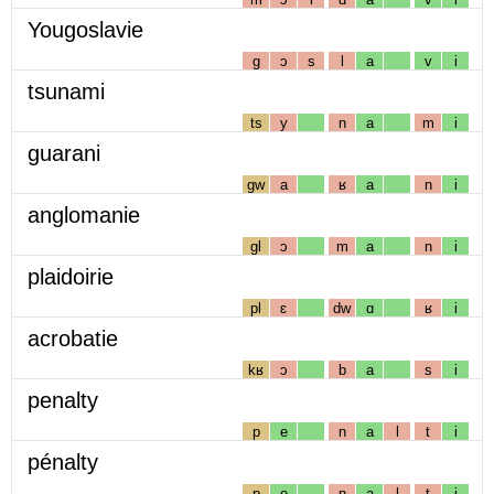
Yougoslavie
g
ɔ
s
l
a
v
i
tsunami
ts
y
n
a
m
i
guarani
gw
a
ʁ
a
n
i
anglomanie
gl
ɔ
m
a
n
i
plaidoirie
pl
ɛ
dw
ɑ
ʁ
i
acrobatie
kʁ
ɔ
b
a
s
i
penalty
p
e
n
a
l
t
i
pénalty
p
e
n
a
l
t
i