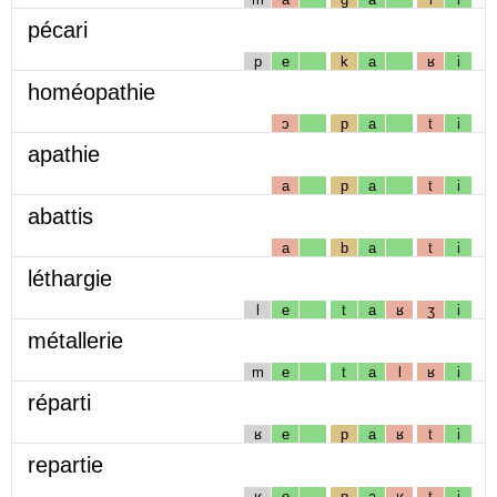
pécari
p
e
k
a
ʁ
i
homéopathie
ɔ
p
a
t
i
apathie
a
p
a
t
i
abattis
a
b
a
t
i
léthargie
l
e
t
a
ʁ
ʒ
i
métallerie
m
e
t
a
l
ʁ
i
réparti
ʁ
e
p
a
ʁ
t
i
repartie
ʁ
e
p
a
ʁ
t
i