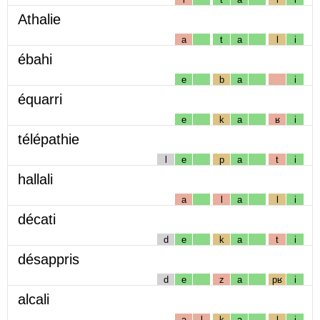
Athalie
a
t
a
l
i
ébahi
e
b
a
i
équarri
e
k
a
ʁ
i
télépathie
l
e
p
a
t
i
hallali
a
l
a
l
i
décati
d
e
k
a
t
i
désappris
d
e
z
a
pʁ
i
alcali
a
l
k
a
l
i