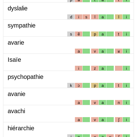
dyslalie
d
i
s
l
a
l
i
sympathie
s
ẽ
p
a
t
i
avarie
a
v
a
ʁ
i
Isaïe
i
z
a
i
psychopathie
k
ɔ
p
a
t
i
avanie
a
v
a
n
i
avachi
a
v
a
ʃ
i
hiérarchie
j
e
ʁ
a
ʁ
ʃ
i