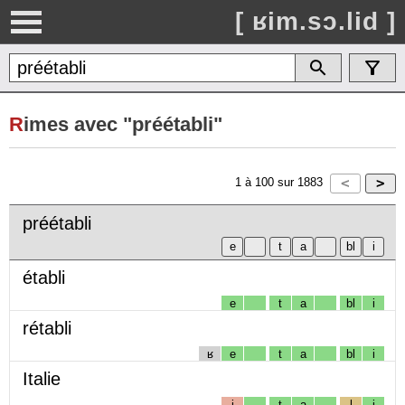
[ ʁim.sɔ.lid ]
R
imes avec "préétabli"
1
à
100
sur
1883
préétabli
établi
e
t
a
bl
i
rétabli
ʁ
e
t
a
bl
i
Italie
i
t
a
l
i