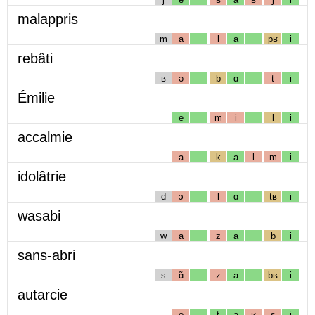
malappris
m
a
l
a
pʁ
i
rebâti
ʁ
ə
b
ɑ
t
i
Émilie
e
m
i
l
i
accalmie
a
k
a
l
m
i
idolâtrie
d
ɔ
l
ɑ
tʁ
i
wasabi
w
a
z
a
b
i
sans-abri
s
ɑ̃
z
a
bʁ
i
autarcie
o
t
a
ʁ
s
i