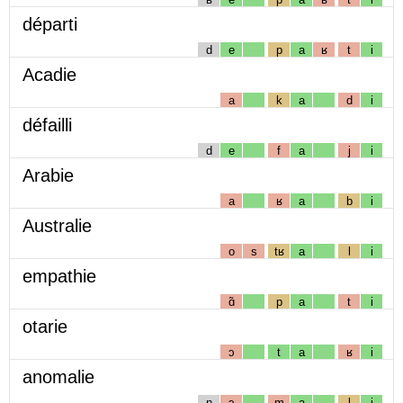
départi
d
e
p
a
ʁ
t
i
Acadie
a
k
a
d
i
défailli
d
e
f
a
j
i
Arabie
a
ʁ
a
b
i
Australie
o
s
tʁ
a
l
i
empathie
ɑ̃
p
a
t
i
otarie
ɔ
t
a
ʁ
i
anomalie
n
ɔ
m
a
l
i