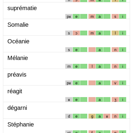
suprématie
pʁ
e
m
a
s
i
Somalie
s
ɔ
m
a
l
i
Océanie
s
e
a
n
i
Mélanie
m
e
l
a
n
i
préavis
pʁ
e
a
v
i
réagit
ʁ
e
a
ʒ
i
dégarni
d
e
g
a
ʁ
n
i
Stéphanie
st
e
f
a
n
i