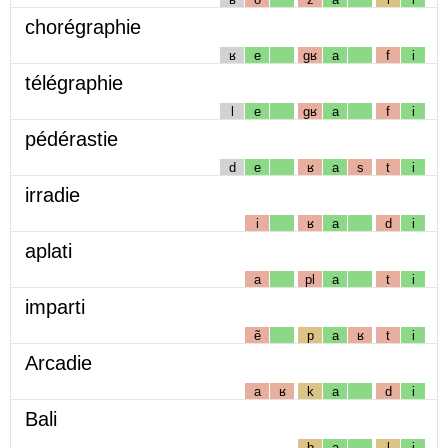
chorégraphie
ʁ
e
gʁ
a
f
i
télégraphie
l
e
gʁ
a
f
i
pédérastie
d
e
ʁ
a
s
t
i
irradie
i
ʁ
a
d
i
aplati
a
pl
a
t
i
imparti
ẽ
p
a
ʁ
t
i
Arcadie
a
ʁ
k
a
d
i
Bali
b
a
l
i