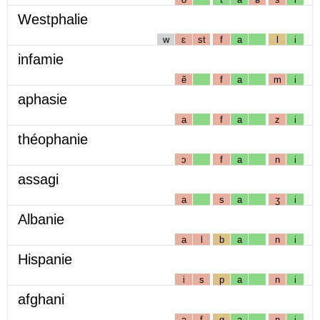
Westphalie
w
ɛ
st
f
a
l
i
infamie
ẽ
f
a
m
i
aphasie
a
f
a
z
i
théophanie
ɔ
f
a
n
i
assagi
a
s
a
ʒ
i
Albanie
a
l
b
a
n
i
Hispanie
i
s
p
a
n
i
afghani
a
f
g
a
n
i