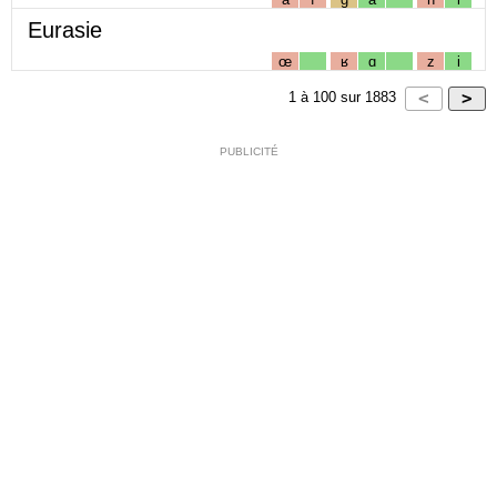
Eurasie
œ
ʁ
ɑ
z
i
1
à
100
sur
1883
PUBLICITÉ