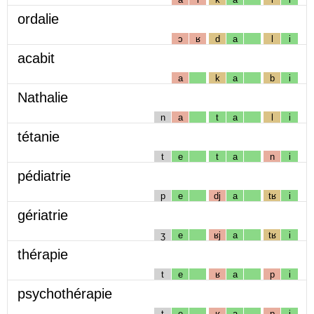
ordalie
ɔ
ʁ
d
a
l
i
acabit
a
k
a
b
i
Nathalie
n
a
t
a
l
i
tétanie
t
e
t
a
n
i
pédiatrie
p
e
dj
a
tʁ
i
gériatrie
ʒ
e
ʁj
a
tʁ
i
thérapie
t
e
ʁ
a
p
i
psychothérapie
t
e
ʁ
a
p
i