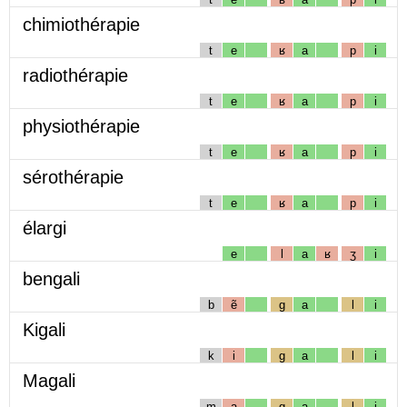
chimiothérapie
t
e
ʁ
a
p
i
radiothérapie
t
e
ʁ
a
p
i
physiothérapie
t
e
ʁ
a
p
i
sérothérapie
t
e
ʁ
a
p
i
élargi
e
l
a
ʁ
ʒ
i
bengali
b
ẽ
g
a
l
i
Kigali
k
i
g
a
l
i
Magali
m
a
g
a
l
i