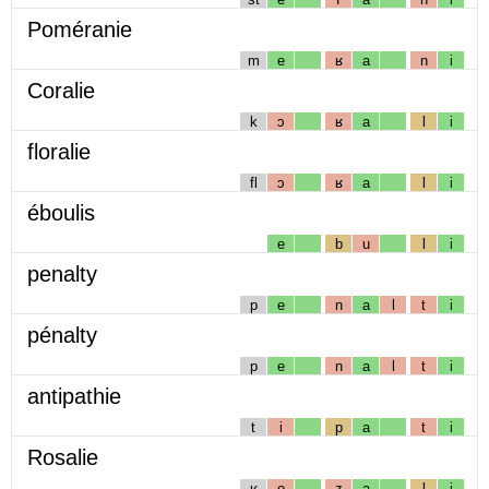
Poméranie
m
e
ʁ
a
n
i
Coralie
k
ɔ
ʁ
a
l
i
floralie
fl
ɔ
ʁ
a
l
i
éboulis
e
b
u
l
i
penalty
p
e
n
a
l
t
i
pénalty
p
e
n
a
l
t
i
antipathie
t
i
p
a
t
i
Rosalie
ʁ
o
z
a
l
i