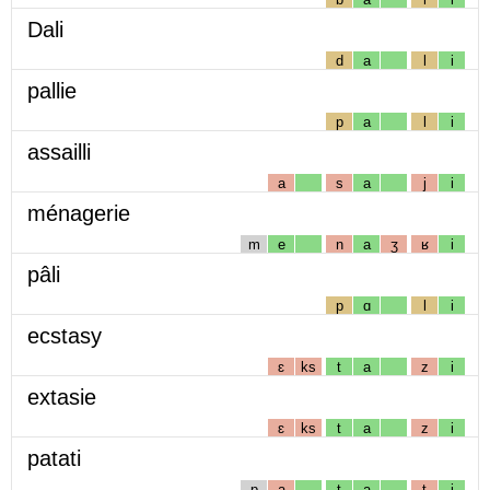
Dali
d
a
l
i
pallie
p
a
l
i
assailli
a
s
a
j
i
ménagerie
m
e
n
a
ʒ
ʁ
i
pâli
p
ɑ
l
i
ecstasy
ɛ
ks
t
a
z
i
extasie
ɛ
ks
t
a
z
i
patati
p
a
t
a
t
i