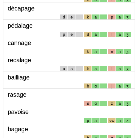
décapage
d
e
k
a
p
a
ʒ
pédalage
p
e
d
a
l
a
ʒ
cannage
k
a
n
a
ʒ
recalage
ʁ
ə
k
a
l
a
ʒ
bailliage
b
ɑ
j
a
ʒ
rasage
ʁ
ɑ
z
a
ʒ
pavoise
p
a
vw
a
z
bagage
b
a
g
a
ʒ