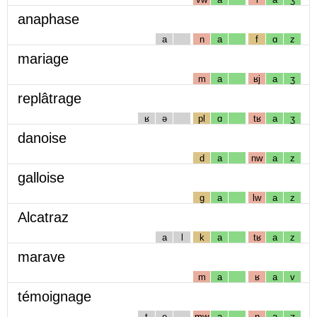
anaphase
a
n
a
f
ɑ
z
mariage
m
a
ʁj
a
ʒ
replâtrage
ʁ
ə
pl
ɑ
tʁ
a
ʒ
danoise
d
a
nw
a
z
galloise
g
a
lw
a
z
Alcatraz
a
l
k
a
tʁ
a
z
marave
m
a
ʁ
a
v
témoignage
t
e
mw
a
ɲ
a
ʒ