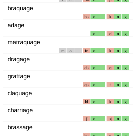
braquage
bʁ
a
k
a
ʒ
adage
a
d
a
ʒ
matraquage
m
a
tʁ
a
k
a
ʒ
dragage
dʁ
a
g
a
ʒ
grattage
gʁ
a
t
a
ʒ
claquage
kl
a
k
a
ʒ
charriage
ʃ
a
ʁj
a
ʒ
brassage
bʁ
ɑ
s
a
ʒ