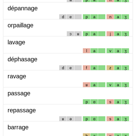
dépannage
d
e
p
a
n
a
ʒ
orpaillage
ɔ
ʁ
p
a
j
a
ʒ
lavage
l
a
v
a
ʒ
déphasage
d
e
f
a
z
a
ʒ
ravage
ʁ
a
v
a
ʒ
passage
p
ɑ
s
a
ʒ
repassage
ʁ
ə
p
ɑ
s
a
ʒ
barrage
b
a
ʁ
a
ʒ