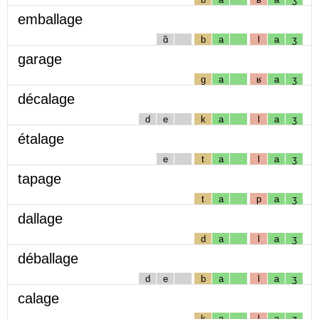
emballage
ɑ̃
b
a
l
a
ʒ
garage
g
a
ʁ
a
ʒ
décalage
d
e
k
a
l
a
ʒ
étalage
e
t
a
l
a
ʒ
tapage
t
a
p
a
ʒ
dallage
d
a
l
a
ʒ
déballage
d
e
b
a
l
a
ʒ
calage
k
a
l
a
ʒ