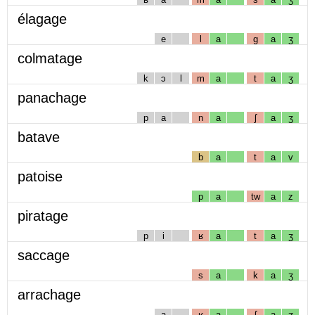
élagage
e
l
a
g
a
ʒ
colmatage
k
ɔ
l
m
a
t
a
ʒ
panachage
p
a
n
a
ʃ
a
ʒ
batave
b
a
t
a
v
patoise
p
a
tw
a
z
piratage
p
i
ʁ
a
t
a
ʒ
saccage
s
a
k
a
ʒ
arrachage
a
ʁ
a
ʃ
a
ʒ