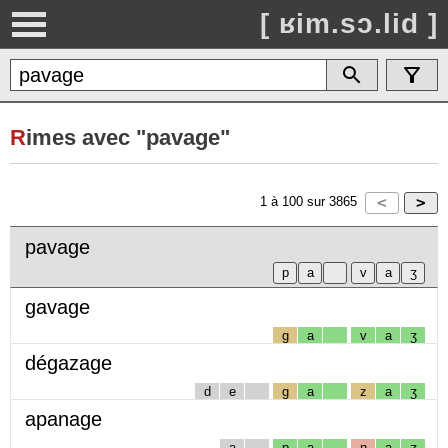
[ ʁim.sɔ.lid ]
R
imes avec "pavage"
1
à
100
sur
3865
pavage
gavage
g
a
v
a
ʒ
dégazage
d
e
g
a
z
a
ʒ
apanage
a
p
a
n
a
ʒ