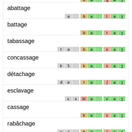
abattage
a
b
a
t
a
ʒ
battage
b
a
t
a
ʒ
tabassage
t
a
b
a
s
a
ʒ
concassage
k
ɔ̃
k
a
s
a
ʒ
détachage
d
e
t
a
ʃ
a
ʒ
esclavage
ɛ
s
kl
a
v
a
ʒ
cassage
k
ɑ
s
a
ʒ
rabâchage
ʁ
a
b
ɑ
ʃ
a
ʒ