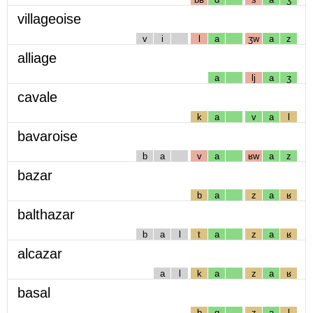
villageoise
v
i
l
a
ʒw
a
z
alliage
a
lj
a
ʒ
cavale
k
a
v
a
l
bavaroise
b
a
v
a
ʁw
a
z
bazar
b
a
z
a
ʁ
balthazar
b
a
l
t
a
z
a
ʁ
alcazar
a
l
k
a
z
a
ʁ
basal
b
ɑ
z
a
l