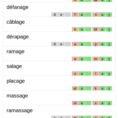
défanage
d
e
f
a
n
a
ʒ
câblage
k
ɑ
bl
a
ʒ
dérapage
d
e
ʁ
a
p
a
ʒ
ramage
ʁ
a
m
a
ʒ
salage
s
a
l
a
ʒ
placage
pl
a
k
a
ʒ
massage
m
a
s
a
ʒ
ramassage
ʁ
a
m
a
s
a
ʒ