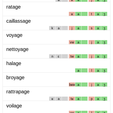
ratage
ʁ
a
t
a
ʒ
caillassage
k
a
j
a
s
a
ʒ
voyage
vw
a
j
a
ʒ
nettoyage
n
ɛ
tw
a
j
a
ʒ
halage
a
l
a
ʒ
broyage
bʁw
a
j
a
ʒ
rattrapage
ʁ
a
tʁ
a
p
a
ʒ
voilage
vw
a
l
a
ʒ