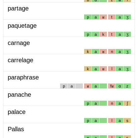
partage
p
a
ʁ
t
a
ʒ
paquetage
p
a
k
t
a
ʒ
carnage
k
a
ʁ
n
a
ʒ
carrelage
k
a
ʁ
l
a
ʒ
paraphrase
p
a
ʁ
a
fʁ
ɑ
z
panache
p
a
n
a
ʃ
palace
p
a
l
a
s
Pallas
p
a
l
a
s