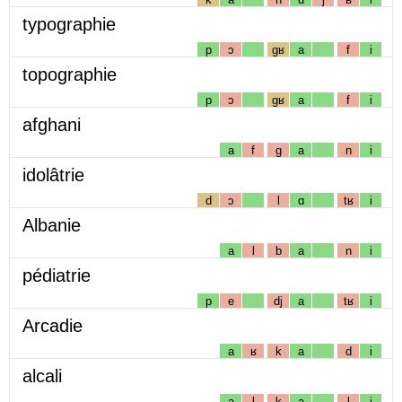
typographie
p
ɔ
gʁ
a
f
i
topographie
p
ɔ
gʁ
a
f
i
afghani
a
f
g
a
n
i
idolâtrie
d
ɔ
l
ɑ
tʁ
i
Albanie
a
l
b
a
n
i
pédiatrie
p
e
dj
a
tʁ
i
Arcadie
a
ʁ
k
a
d
i
alcali
a
l
k
a
l
i