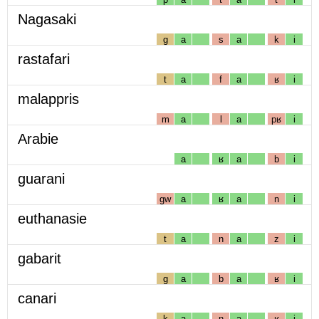
Nagasaki
g
a
s
a
k
i
rastafari
t
a
f
a
ʁ
i
malappris
m
a
l
a
pʁ
i
Arabie
a
ʁ
a
b
i
guarani
gw
a
ʁ
a
n
i
euthanasie
t
a
n
a
z
i
gabarit
g
a
b
a
ʁ
i
canari
k
a
n
a
ʁ
i