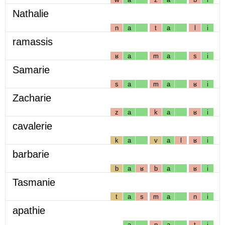
Nathalie
n
a
t
a
l
i
ramassis
ʁ
a
m
a
s
i
Samarie
s
a
m
a
ʁ
i
Zacharie
z
a
k
a
ʁ
i
cavalerie
k
a
v
a
l
ʁ
i
barbarie
b
a
ʁ
b
a
ʁ
i
Tasmanie
t
a
s
m
a
n
i
apathie
a
p
a
t
i