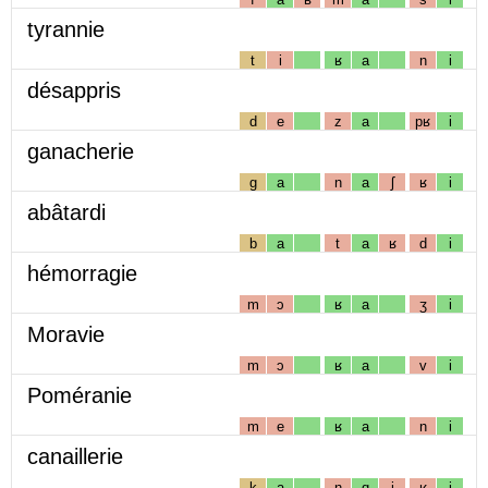
tyrannie
t
i
ʁ
a
n
i
désappris
d
e
z
a
pʁ
i
ganacherie
g
a
n
a
ʃ
ʁ
i
abâtardi
b
a
t
a
ʁ
d
i
hémorragie
m
ɔ
ʁ
a
ʒ
i
Moravie
m
ɔ
ʁ
a
v
i
Poméranie
m
e
ʁ
a
n
i
canaillerie
k
a
n
ɑ
j
ʁ
i