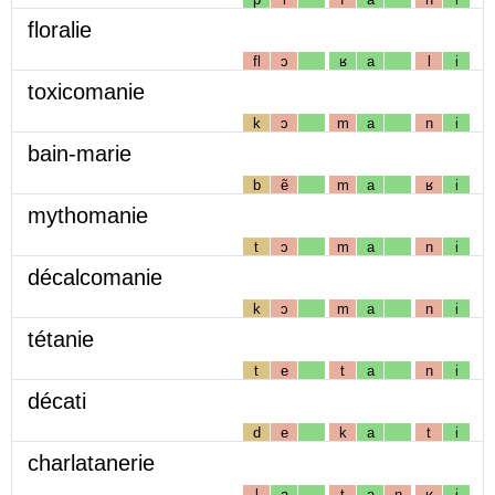
floralie
fl
ɔ
ʁ
a
l
i
toxicomanie
k
ɔ
m
a
n
i
bain-marie
b
ẽ
m
a
ʁ
i
mythomanie
t
ɔ
m
a
n
i
décalcomanie
k
ɔ
m
a
n
i
tétanie
t
e
t
a
n
i
décati
d
e
k
a
t
i
charlatanerie
l
a
t
a
n
ʁ
i