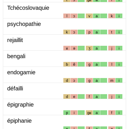
Tchécoslovaquie
l
ɔ
v
a
k
i
psychopathie
k
ɔ
p
a
t
i
rejaillit
ʁ
ə
ʒ
a
j
i
bengali
b
ẽ
g
a
l
i
endogamie
d
ɔ
g
a
m
i
défailli
d
e
f
a
j
i
épigraphie
p
i
gʁ
a
f
i
épiphanie
p
i
f
a
n
i