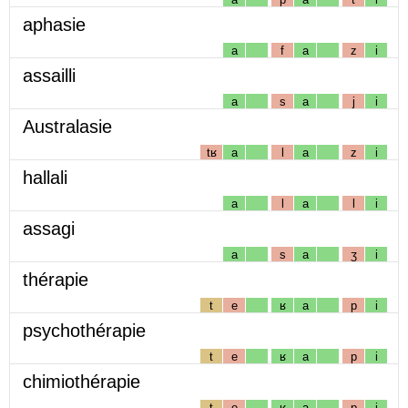
aphasie
a
f
a
z
i
assailli
a
s
a
j
i
Australasie
tʁ
a
l
a
z
i
hallali
a
l
a
l
i
assagi
a
s
a
ʒ
i
thérapie
t
e
ʁ
a
p
i
psychothérapie
t
e
ʁ
a
p
i
chimiothérapie
t
e
ʁ
a
p
i