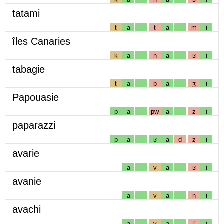
tatami
t
a
t
a
m
i
îles Canaries
k
a
n
a
ʁ
i
tabagie
t
a
b
a
ʒ
i
Papouasie
p
a
pw
a
z
i
paparazzi
p
a
ʁ
a
d
z
i
avarie
a
v
a
ʁ
i
avanie
a
v
a
n
i
avachi
a
v
a
ʃ
i