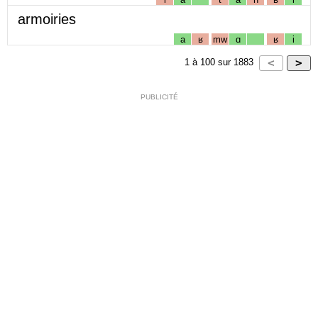
armoiries
a
ʁ
mw
ɑ
ʁ
i
1
à
100
sur
1883
PUBLICITÉ