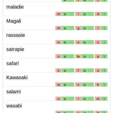
maladie
m
a
l
a
d
i
Magali
m
a
g
a
l
i
rassasie
ʁ
a
s
a
z
i
satrapie
s
a
tʁ
a
p
i
safari
s
a
f
a
ʁ
i
Kawasaki
w
a
z
a
k
i
salami
s
a
l
a
m
i
wasabi
w
a
z
a
b
i