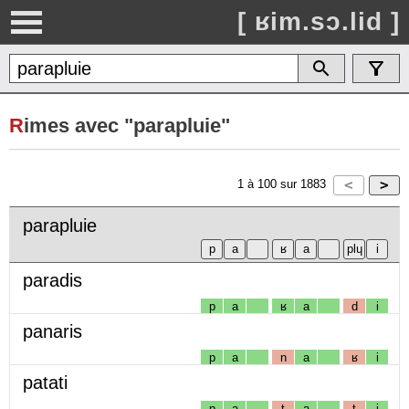
[ ʁim.sɔ.lid ]
R
imes avec "parapluie"
1
à
100
sur
1883
parapluie
paradis
p
a
ʁ
a
d
i
panaris
p
a
n
a
ʁ
i
patati
p
a
t
a
t
i