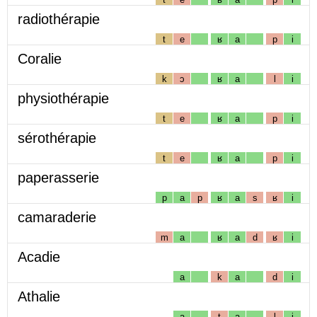
radiothérapie
t
e
ʁ
a
p
i
Coralie
k
ɔ
ʁ
a
l
i
physiothérapie
t
e
ʁ
a
p
i
sérothérapie
t
e
ʁ
a
p
i
paperasserie
p
a
p
ʁ
a
s
ʁ
i
camaraderie
m
a
ʁ
a
d
ʁ
i
Acadie
a
k
a
d
i
Athalie
a
t
a
l
i