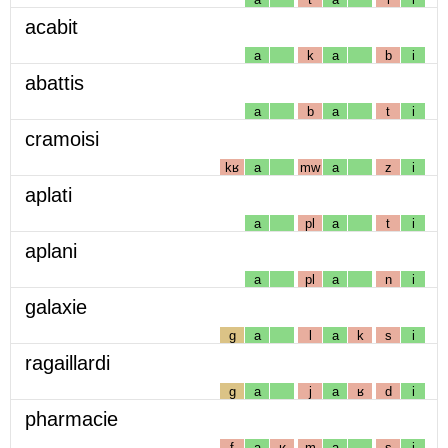
acabit
a
k
a
b
i
abattis
a
b
a
t
i
cramoisi
kʁ
a
mw
a
z
i
aplati
a
pl
a
t
i
aplani
a
pl
a
n
i
galaxie
g
a
l
a
k
s
i
ragaillardi
g
a
j
a
ʁ
d
i
pharmacie
f
a
ʁ
m
a
s
i