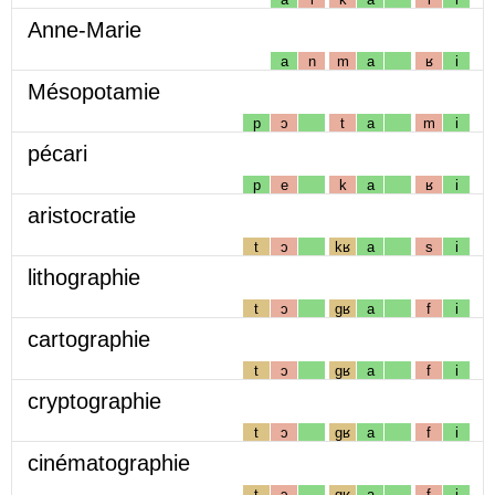
Anne-Marie
a
n
m
a
ʁ
i
Mésopotamie
p
ɔ
t
a
m
i
pécari
p
e
k
a
ʁ
i
aristocratie
t
ɔ
kʁ
a
s
i
lithographie
t
ɔ
gʁ
a
f
i
cartographie
t
ɔ
gʁ
a
f
i
cryptographie
t
ɔ
gʁ
a
f
i
cinématographie
t
ɔ
gʁ
a
f
i