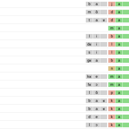
b
a
j
a
m
ɑ̃
d
a
t
a
ʁ
d
a
m
a
l
i
b
a
dʁ
i
l
a
s
i
l
a
gʁ
a
b
a
n
a
kʁ
e
m
a
fʁ
ɔ
m
a
l
ɑ̃
p
a
b
a
ʁ
k
a
b
a
ʁ
k
a
d
e
k
a
l
ɔ
k
a