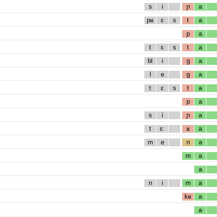
s
i
ɲ
a
pʁ
ɛ
s
t
a
p
a
t
ɛ
s
t
a
bl
i
g
a
l
e
g
a
t
ɛ
s
t
a
p
a
s
i
ɲ
a
t
ɛː
ʁ
a
m
e
n
a
m
a
a
n
i
m
a
kʁ
a
a