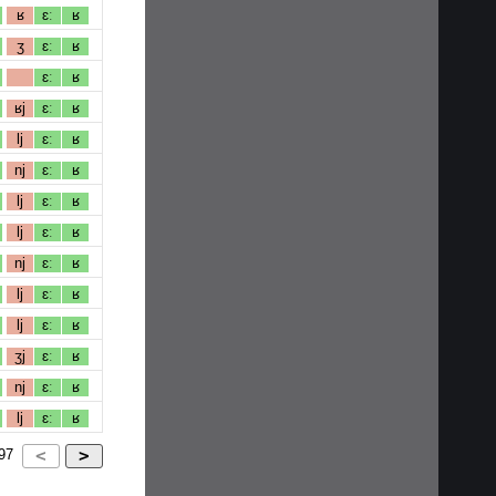
ʁ
ɛː
ʁ
ʒ
ɛː
ʁ
ɛː
ʁ
ʁj
ɛː
ʁ
lj
ɛː
ʁ
nj
ɛː
ʁ
lj
ɛː
ʁ
lj
ɛː
ʁ
nj
ɛː
ʁ
lj
ɛː
ʁ
lj
ɛː
ʁ
ʒj
ɛː
ʁ
nj
ɛː
ʁ
lj
ɛː
ʁ
97