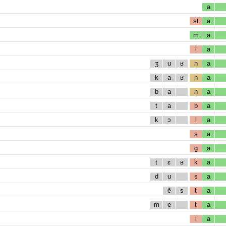
a
st
a
m
a
l
a
ʒ
u
ʁ
n
a
k
a
ʁ
n
a
b
a
n
a
t
a
b
a
k
ɔ
l
a
s
a
g
a
t
ɛ
ʁ
k
a
d
u
s
a
ẽ
s
t
a
m
e
t
a
l
a