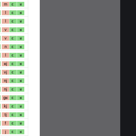
m
ɛː
ʁ
l
ɛː
ʁ
l
ɛː
ʁ
v
ɛː
ʁ
v
ɛː
ʁ
n
ɛː
ʁ
l
ɛː
ʁ
ʁj
ɛː
ʁ
vj
ɛː
ʁ
nj
ɛː
ʁ
nj
ɛː
ʁ
gʁ
ɛː
ʁ
kj
ɛː
ʁ
tj
ɛː
ʁ
f
ɛː
ʁ
j
ɛː
ʁ