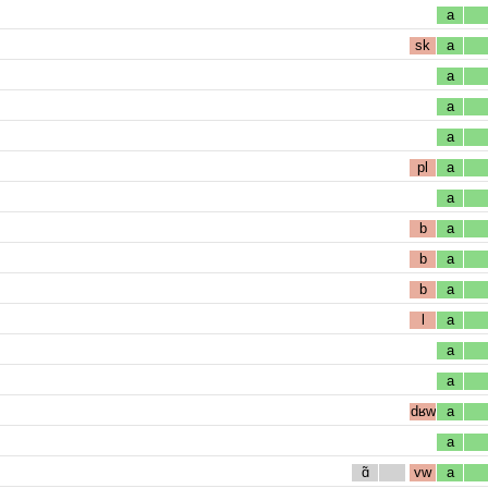
a
sk
a
a
a
a
pl
a
a
b
a
b
a
b
a
l
a
a
a
dʁw
a
a
ɑ̃
vw
a