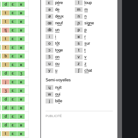
ɛː
p
è
re
l
l
oup
d
ɛː
ʁ
ə
d
e
m
m
t
ɛː
ʁ
ø
d
eu
x
n
n
t
ɛː
ʁ
œ
n
eu
f
ɲ
si
gn
e
œ̃
un
p
p
tj
ɛː
ʁ
i
i
ʁ
r
t
ɛː
ʁ
o
t
ô
t
s
s
ur
t
ɛː
ʁ
ɔ
t
o
ge
t
t
b
ɛː
ʁ
ɔ̃
on
v
v
u
ou
z
z
t
ɛː
ʁ
y
u
ʃ
ch
at
d
ɛː
ʒ
Semi-voyelles
j
ɛː
ʁ
ɥ
n
u
it
ʒ
ɛː
ʁ
w
ou
i
d
ɛː
ʁ
j
bi
ll
e
d
ɛː
ʁ
d
ɛː
ʁ
PUBLICITÉ
d
ɛː
ʁ
t
ɛː
ʁ