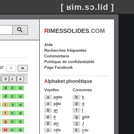
[ ʁim.sɔ.lid ]
R
IMESSOLIDES
.COM
Aide
Recherches fréquentes
Commentaire
Politique de confidentialité
Page Facebook
97
A
lphabet phonétique
d
ɛː
ʁ
Voyelles
Consonnes
d
ɛː
ʁ
a
p
a
tte
b
b
ɑ
p
â
te
d
d
t
ɛ
ʁ
ɑ̃
an
f
f
t
ɛː
ʁ
e
é
g
g
oût
g
ɛː
ʁ
ẽ
p
in
ʒ
J
m
ɛː
ʁ
ɛ
z
è
le
k
c
ou