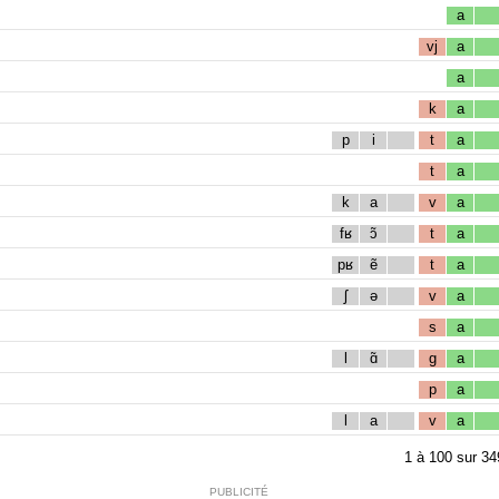
a
vj
a
a
k
a
p
i
t
a
t
a
k
a
v
a
fʁ
ɔ̃
t
a
pʁ
ẽ
t
a
ʃ
ə
v
a
s
a
l
ɑ̃
g
a
p
a
l
a
v
a
1
à
100
sur
34
PUBLICITÉ