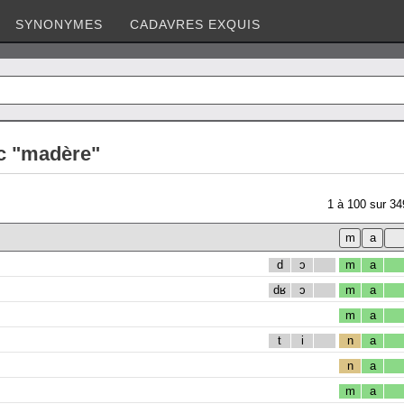
SYNONYMES
CADAVRES EXQUIS
c "madère"
1
à
100
sur
34
d
ɔ
m
a
dʁ
ɔ
m
a
m
a
t
i
n
a
n
a
m
a