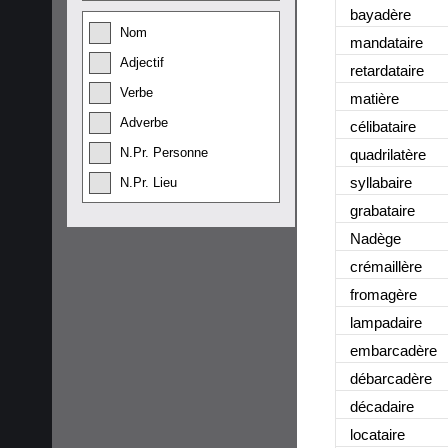
bayadère
Nom
mandataire
Adjectif
retardataire
Verbe
matière
Adverbe
célibataire
N.Pr. Personne
quadrilatère
syllabaire
N.Pr. Lieu
grabataire
Nadège
crémaillère
fromagère
lampadaire
embarcadère
débarcadère
décadaire
locataire