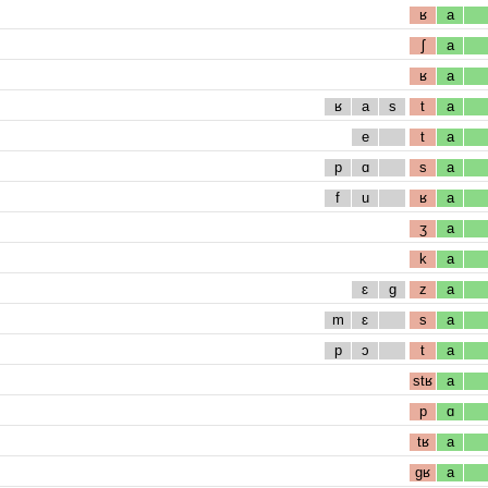
ʁ
a
ʃ
a
ʁ
a
ʁ
a
s
t
a
e
t
a
p
ɑ
s
a
f
u
ʁ
a
ʒ
a
k
a
ɛ
g
z
a
m
ɛ
s
a
p
ɔ
t
a
stʁ
a
p
ɑ
tʁ
a
gʁ
a