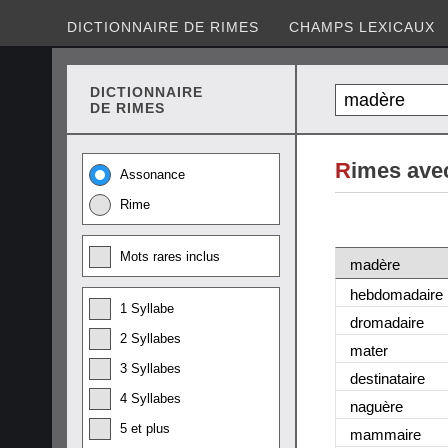
DICTIONNAIRE DE RIMES
CHAMPS LEXICAUX
DICTIONNAIRE
DE RIMES
R
imes ave
Assonance
Rime
Mots rares inclus
madère
hebdomadaire
1 Syllabe
dromadaire
2 Syllabes
mater
3 Syllabes
destinataire
4 Syllabes
naguère
5 et plus
mammaire