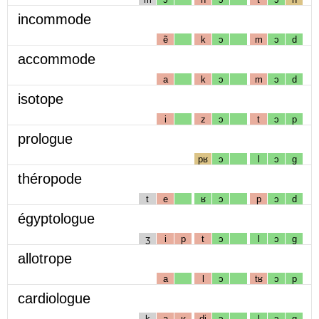
incommode
ẽ
k
ɔ
m
ɔ
d
accommode
a
k
ɔ
m
ɔ
d
isotope
i
z
ɔ
t
ɔ
p
prologue
pʁ
ɔ
l
ɔ
g
théropode
t
e
ʁ
ɔ
p
ɔ
d
égyptologue
ʒ
i
p
t
ɔ
l
ɔ
g
allotrope
a
l
ɔ
tʁ
ɔ
p
cardiologue
k
a
ʁ
dj
ɔ
l
ɔ
g