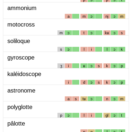
ammonium
a
m
ɔ
nj
ɔ
m
motocross
m
ɔ
t
ɔ
kʁ
ɔ
s
soliloque
s
ɔ
l
i
l
ɔ
k
gyroscope
ʒ
i
ʁ
ɔ
s
k
ɔ
p
kaléidoscope
i
d
ɔ
s
k
ɔ
p
astronome
a
s
tʁ
ɔ
n
ɔ
m
polyglotte
p
ɔ
l
i
gl
ɔ
t
pâlotte
p
ɑ
l
ɔ
t