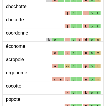
chochotte
ʃ
ɔ
ʃ
ɔ
t
chocotte
ʃ
ɔ
k
ɔ
t
coordonne
k
ɔ
ɔ
ʁ
d
ɔ
n
économe
e
k
ɔ
n
ɔ
m
acropole
a
kʁ
ɔ
p
ɔ
l
ergonome
ɛ
ʁ
g
ɔ
n
ɔ
m
cocotte
k
ɔ
k
ɔ
t
popote
p
ɔ
p
ɔ
t