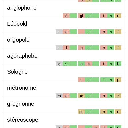
anglophone
ɑ̃
gl
ɔ
f
ɔ
n
Léopold
l
e
ɔ
p
ɔ
l
oligopole
l
i
g
ɔ
p
ɔ
l
agoraphobe
g
ɔ
ʁ
a
f
ɔ
b
Sologne
s
ɔ
l
ɔ
ɲ
métronome
m
e
tʁ
ɔ
n
ɔ
m
grognonne
gʁ
ɔ
ɲ
ɔ
n
stéréoscope
ʁ
e
ɔ
s
k
ɔ
p