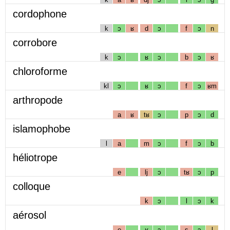
cordophone
k
ɔ
ʁ
d
ɔ
f
ɔ
n
corrobore
k
ɔ
ʁ
ɔ
b
ɔ
ʁ
chloroforme
kl
ɔ
ʁ
ɔ
f
ɔ
ʁm
arthropode
a
ʁ
tʁ
ɔ
p
ɔ
d
islamophobe
l
a
m
ɔ
f
ɔ
b
héliotrope
e
lj
ɔ
tʁ
ɔ
p
colloque
k
ɔ
l
ɔ
k
aérosol
e
ʁ
ɔ
s
ɔ
l