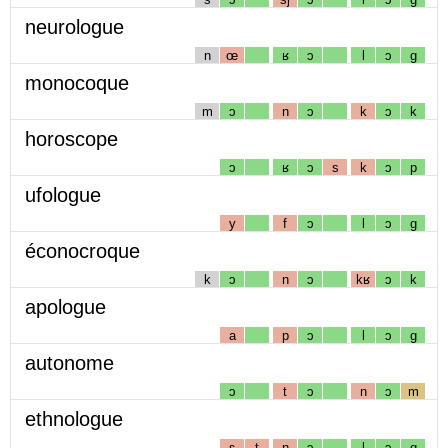
neurologue
n
œ
ʁ
ɔ
l
ɔ
g
monocoque
m
ɔ
n
ɔ
k
ɔ
k
horoscope
ɔ
ʁ
ɔ
s
k
ɔ
p
ufologue
y
f
ɔ
l
ɔ
g
éconocroque
k
ɔ
n
ɔ
kʁ
ɔ
k
apologue
a
p
ɔ
l
ɔ
g
autonome
ɔ
t
ɔ
n
ɔ
m
ethnologue
ɛ
t
n
ɔ
l
ɔ
g