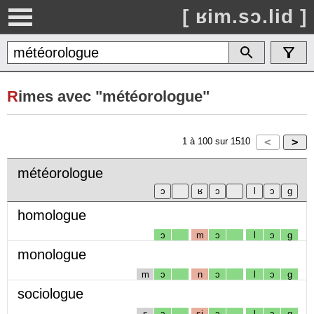
[ ʁim.sɔ.lid ]
R
imes avec "météorologue"
1
à
100
sur
1510
météorologue
homologue
ɔ
m
ɔ
l
ɔ
g
monologue
m
ɔ
n
ɔ
l
ɔ
g
sociologue
s
ɔ
sj
ɔ
l
ɔ
g