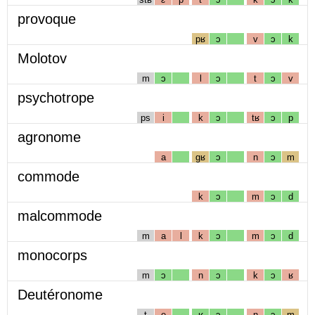
provoque
pʁ
ɔ
v
ɔ
k
Molotov
m
ɔ
l
ɔ
t
ɔ
v
psychotrope
ps
i
k
ɔ
tʁ
ɔ
p
agronome
a
gʁ
ɔ
n
ɔ
m
commode
k
ɔ
m
ɔ
d
malcommode
m
a
l
k
ɔ
m
ɔ
d
monocorps
m
ɔ
n
ɔ
k
ɔ
ʁ
Deutéronome
t
e
ʁ
ɔ
n
ɔ
m