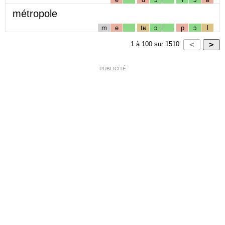
métropole
m
e
tʁ
ɔ
p
ɔ
l
1
à
100
sur
1510
PUBLICITÉ