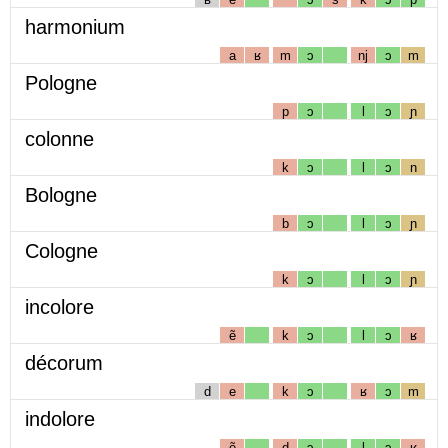
harmonium
a
ʁ
m
ɔ
nj
ɔ
m
Pologne
p
ɔ
l
ɔ
ɲ
colonne
k
ɔ
l
ɔ
n
Bologne
b
ɔ
l
ɔ
ɲ
Cologne
k
ɔ
l
ɔ
ɲ
incolore
ẽ
k
ɔ
l
ɔ
ʁ
décorum
d
e
k
ɔ
ʁ
ɔ
m
indolore
ẽ
d
ɔ
l
ɔ
ʁ