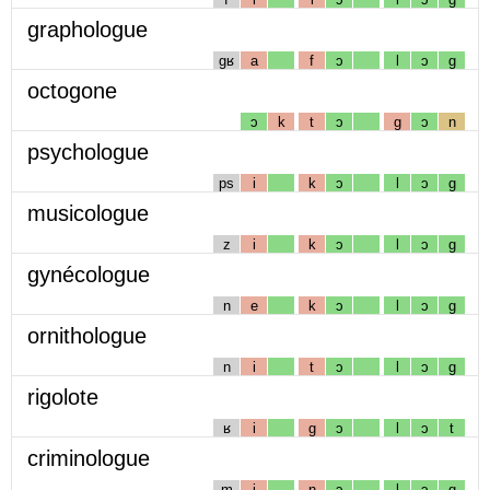
graphologue
gʁ
a
f
ɔ
l
ɔ
g
octogone
ɔ
k
t
ɔ
g
ɔ
n
psychologue
ps
i
k
ɔ
l
ɔ
g
musicologue
z
i
k
ɔ
l
ɔ
g
gynécologue
n
e
k
ɔ
l
ɔ
g
ornithologue
n
i
t
ɔ
l
ɔ
g
rigolote
ʁ
i
g
ɔ
l
ɔ
t
criminologue
m
i
n
ɔ
l
ɔ
g