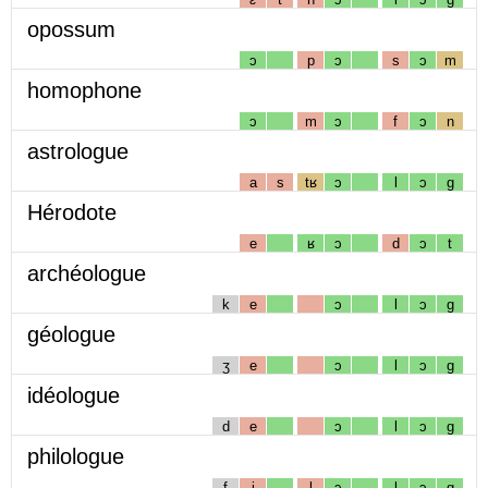
opossum
ɔ
p
ɔ
s
ɔ
m
homophone
ɔ
m
ɔ
f
ɔ
n
astrologue
a
s
tʁ
ɔ
l
ɔ
g
Hérodote
e
ʁ
ɔ
d
ɔ
t
archéologue
k
e
ɔ
l
ɔ
g
géologue
ʒ
e
ɔ
l
ɔ
g
idéologue
d
e
ɔ
l
ɔ
g
philologue
f
i
l
ɔ
l
ɔ
g