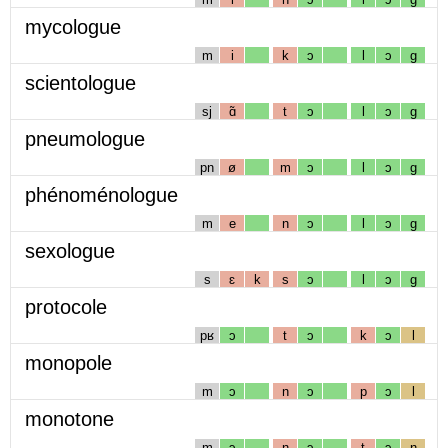
mycologue
m
i
k
ɔ
l
ɔ
g
scientologue
sj
ɑ̃
t
ɔ
l
ɔ
g
pneumologue
pn
ø
m
ɔ
l
ɔ
g
phénoménologue
m
e
n
ɔ
l
ɔ
g
sexologue
s
ɛ
k
s
ɔ
l
ɔ
g
protocole
pʁ
ɔ
t
ɔ
k
ɔ
l
monopole
m
ɔ
n
ɔ
p
ɔ
l
monotone
m
ɔ
n
ɔ
t
ɔ
n