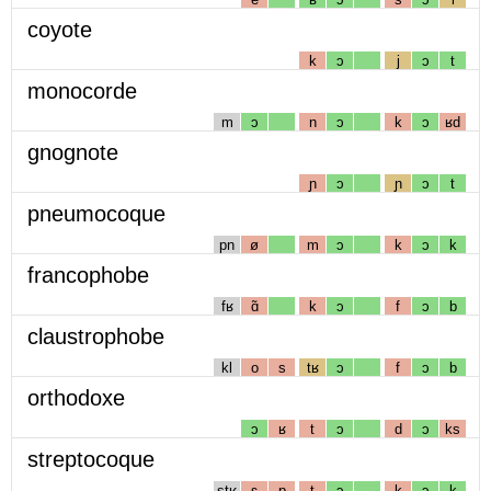
coyote
k
ɔ
j
ɔ
t
monocorde
m
ɔ
n
ɔ
k
ɔ
ʁd
gnognote
ɲ
ɔ
ɲ
ɔ
t
pneumocoque
pn
ø
m
ɔ
k
ɔ
k
francophobe
fʁ
ɑ̃
k
ɔ
f
ɔ
b
claustrophobe
kl
o
s
tʁ
ɔ
f
ɔ
b
orthodoxe
ɔ
ʁ
t
ɔ
d
ɔ
ks
streptocoque
stʁ
ɛ
p
t
ɔ
k
ɔ
k