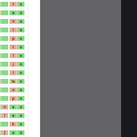
l
ɑ
ʁ
ɑ
n
a
l
ɑ
p
ɑ
t
ɑ
l
ɑ
j
ɑ
l
ɑ
tʁ
ɑ
n
ɑ
p
ɑ
n
ʁ
ɑ
l
ʁ
ɑ
k
ɑ
ʃ
ʁ
ɑ