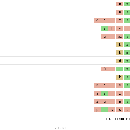
n
ɔ
n
ɔ
g
ɔ̃
z
ɔ
ɛ
l
v
i
ɑ̃
bʁ
ɔ
k
ɔ
k
ɔ
d
ɔ
ɑ̃
t
ɔ
k
ɔ
k
ɔ̃
s
ɔ
s
ɛ
z
i
z
ɑ
n
ɔ
p
ɛ
ʁ
s
ə
1
à
100
sur
15
PUBLICITÉ