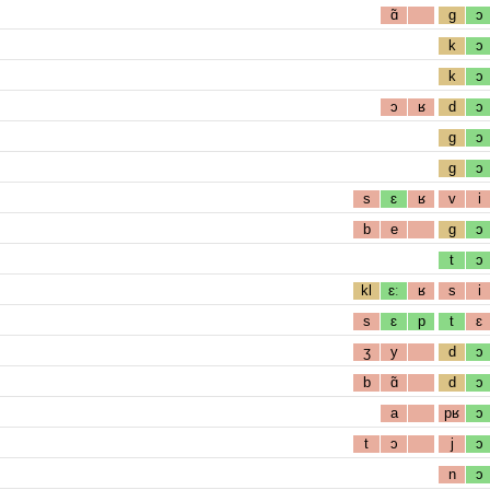
ɑ̃
g
ɔ
k
ɔ
k
ɔ
ɔ
ʁ
d
ɔ
g
ɔ
g
ɔ
s
ɛ
ʁ
v
i
b
e
g
ɔ
t
ɔ
kl
ɛː
ʁ
s
i
s
ɛ
p
t
ɛ
ʒ
y
d
ɔ
b
ɑ̃
d
ɔ
a
pʁ
ɔ
t
ɔ
j
ɔ
n
ɔ