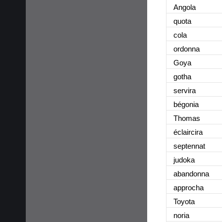
Angola
quota
cola
ordonna
Goya
gotha
servira
bégonia
Thomas
éclaircira
septennat
judoka
abandonna
approcha
Toyota
noria