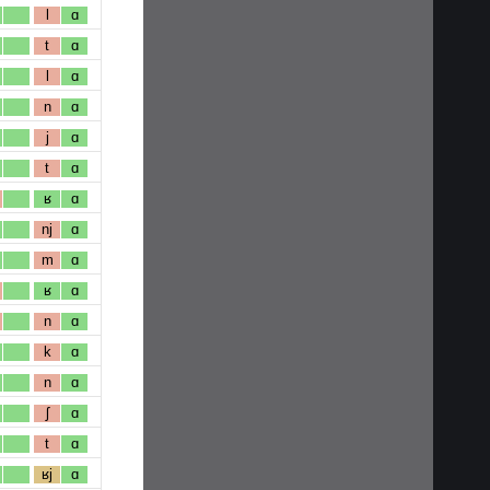
l
ɑ
t
ɑ
l
ɑ
n
ɑ
j
ɑ
t
ɑ
ʁ
ɑ
nj
ɑ
m
ɑ
ʁ
ɑ
n
ɑ
k
ɑ
n
ɑ
ʃ
ɑ
t
ɑ
ʁj
ɑ