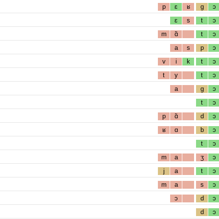
p
ɛ
ʁ
g
ɔ
ɛ
s
t
ɔ
m
ɑ̃
t
ɔ
a
s
p
ɔ
v
i
k
t
ɔ
t
y
t
ɔ
a
g
ɔ
t
ɔ
p
ɑ̃
d
ɔ
ʁ
ɑ
b
ɔ
t
ɔ
m
a
ʒ
ɔ
j
a
t
ɔ
m
a
s
ɔ
ɔ
d
ɔ
d
ɔ