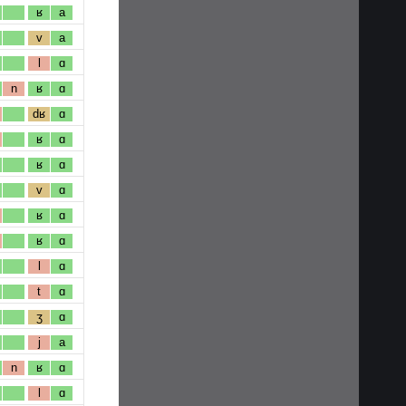
ʁ
a
v
a
l
ɑ
n
ʁ
ɑ
dʁ
ɑ
ʁ
ɑ
ʁ
ɑ
v
ɑ
ʁ
ɑ
ʁ
ɑ
l
ɑ
t
ɑ
ʒ
ɑ
j
a
n
ʁ
ɑ
l
ɑ