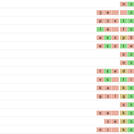
n
ɔ
ʒ
e
ɔ
p
ɔ
s
t
ɔ
l
e
f
ɔ
ʁ
ɛ
s
p
ɔ̃
ʁ
ɛ
s
t
ə
s
ɔ
n
ɔ
t
ɛ
ʁ
d
i
v
ɛ
t
i
k
a
k
ɔ
g
ɔ
l
g
ɔ
s
ɔ
s
e
k
ɔ
ɔ
ʁ
d
ɔ
n
i
k
ɔ