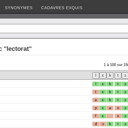
SYNONYMES
CADAVRES EXQUIS
 "lectorat"
1
à
100
sur
15
l
ɛ
k
t
ɔ
t
ɛ
k
t
ɔ
ʁ
ɛ
k
t
ɔ
p
ɛ
ʁ
n
ɔ
f
ɛ
s
ɔ
d
ɔ
k
t
ɔ