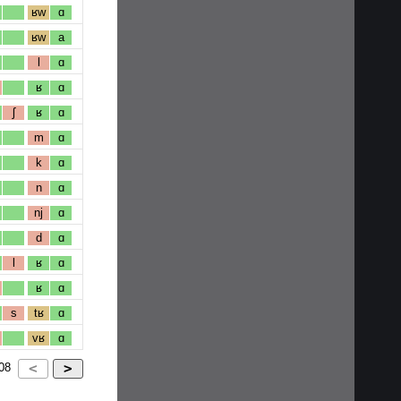
ʁw
ɑ
ʁw
a
l
ɑ
ʁ
ɑ
ʃ
ʁ
ɑ
m
ɑ
k
ɑ
n
ɑ
nj
ɑ
d
ɑ
l
ʁ
ɑ
ʁ
ɑ
s
tʁ
ɑ
vʁ
ɑ
08