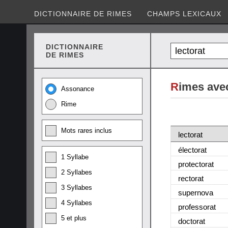
DICTIONNAIRE DE RIMES
CHAMPS LEXICAUX
DICTIONNAIRE
DE RIMES
R
imes avec
Assonance
Rime
Mots rares inclus
lectorat
électorat
1 Syllabe
protectorat
2 Syllabes
rectorat
3 Syllabes
supernova
4 Syllabes
professorat
5 et plus
doctorat