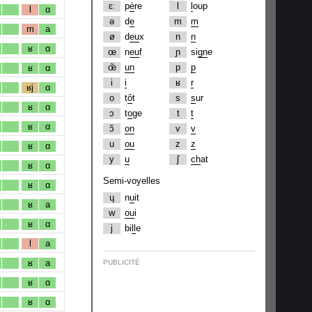
ɛː
p
è
re
l
l
oup
l
ɑ
ə
d
e
m
m
m
a
ø
d
eu
x
n
n
ʁ
ɑ
œ
n
eu
f
ɲ
si
gn
e
œ̃
un
p
p
ʁ
ɑ
i
i
ʁ
r
ʁj
ɑ
o
t
ô
t
s
s
ur
ʁ
ɑ
ɔ
t
o
ge
t
t
ʁ
ɑ
ɔ̃
on
v
v
u
ou
z
z
ʁ
ɑ
y
u
ʃ
ch
at
ʁ
ɑ
Semi-voyelles
ʁ
ɑ
ɥ
n
u
it
ʁ
a
w
ou
i
ʁ
ɑ
j
bi
ll
e
l
a
ʁ
a
PUBLICITÉ
ʁ
ɑ
ʁ
ɑ