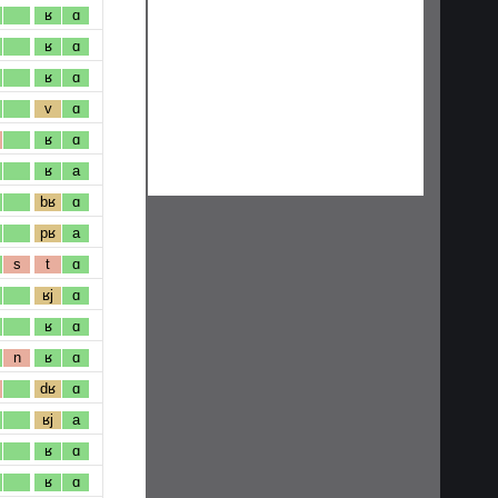
ʁ
ɑ
ʁ
ɑ
ʁ
ɑ
v
ɑ
ʁ
ɑ
ʁ
a
bʁ
ɑ
pʁ
a
s
t
ɑ
ʁj
ɑ
ʁ
ɑ
n
ʁ
ɑ
dʁ
ɑ
ʁj
a
ʁ
ɑ
ʁ
ɑ