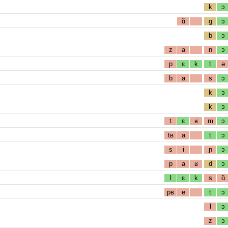
k
ɔ
ɑ̃
g
ɔ
b
ɔ
z
a
n
ɔ
p
ɛ
k
t
ə
b
a
s
ɔ
k
ɔ
k
ɔ
t
ɛ
ʁ
m
ɔ
tʁ
a
t
ɔ
s
i
ɲ
ɔ
p
a
ʁ
d
ɔ
l
ɛ
k
s
ɑ̃
pʁ
e
t
ɔ
l
ɔ
z
ɔ