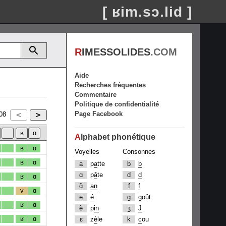
[ ʁim.sɔ.lid ]
R
IMESSOLIDES
.COM
Aide
Recherches fréquentes
Commentaire
Politique de confidentialité
Page Facebook
08
A
lphabet phonétique
ʁ
ɑ
Voyelles
Consonnes
ʁ
ɑ
a
p
a
tte
b
b
ɑ
p
â
te
d
d
ʁ
ɑ
ɑ̃
an
f
f
v
ɑ
e
é
g
g
oût
ʁ
ɑ
ẽ
p
in
ʒ
J
ʁ
ɑ
ɛ
z
è
le
k
c
ou