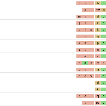
t
ɔ̃
b
ɔ
a
sw
ɑ
m
a
d
ɔ
ʃ
ɔ
k
ɔ
p
i
s
k
ɔ
b
ɔ
g
ɔ
k
ɔ
p
ɔ
ʁ
a
n
ɔ
n
e
v
ɔ
p
ɛ
ʁ
m
ɛ
p
a
tʁ
ɔ
d
e
v
l
ɔ
d
ɔ
k
ɔ
t
a
pj
ɔ
a
pʁ
ɔ