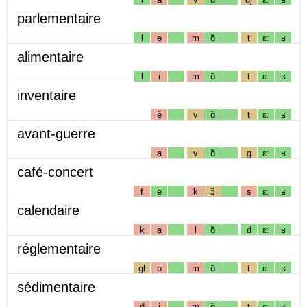
parlementaire
l
ə
m
ɑ̃
t
ɛː
ʁ
alimentaire
l
i
m
ɑ̃
t
ɛː
ʁ
inventaire
ẽ
v
ɑ̃
t
ɛː
ʁ
avant-guerre
a
v
ɑ̃
g
ɛː
ʁ
café-concert
f
e
k
ɔ̃
s
ɛː
ʁ
calendaire
k
a
l
ɑ̃
d
ɛː
ʁ
réglementaire
gl
ə
m
ɑ̃
t
ɛː
ʁ
sédimentaire
d
i
m
ɑ̃
t
ɛː
ʁ