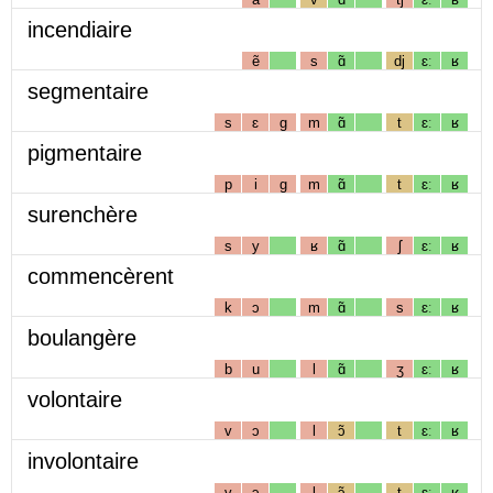
incendiaire
ẽ
s
ɑ̃
dj
ɛː
ʁ
segmentaire
s
ɛ
g
m
ɑ̃
t
ɛː
ʁ
pigmentaire
p
i
g
m
ɑ̃
t
ɛː
ʁ
surenchère
s
y
ʁ
ɑ̃
ʃ
ɛː
ʁ
commencèrent
k
ɔ
m
ɑ̃
s
ɛː
ʁ
boulangère
b
u
l
ɑ̃
ʒ
ɛː
ʁ
volontaire
v
ɔ
l
ɔ̃
t
ɛː
ʁ
involontaire
v
ɔ
l
ɔ̃
t
ɛː
ʁ