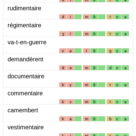
rudimentaire
d
i
m
ɑ̃
t
ɛː
ʁ
régimentaire
ʒ
i
m
ɑ̃
t
ɛː
ʁ
va-t-en-guerre
v
a
t
ɑ̃
g
ɛː
ʁ
demandèrent
d
ə
m
ɑ̃
d
ɛː
ʁ
documentaire
k
y
m
ɑ̃
t
ɛː
ʁ
commentaire
k
ɔ
m
ɑ̃
t
ɛː
ʁ
camembert
k
a
m
ɑ̃
b
ɛː
ʁ
vestimentaire
t
i
m
ɑ̃
t
ɛː
ʁ