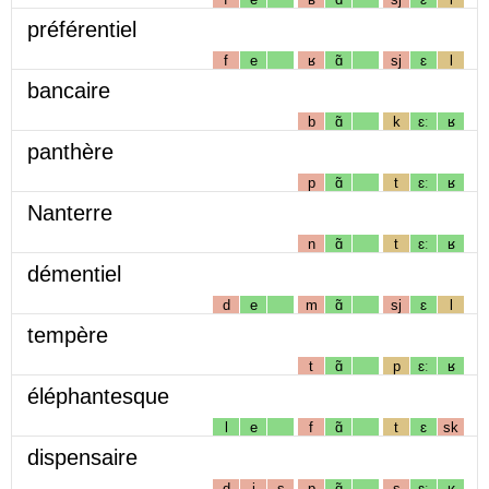
préférentiel
f
e
ʁ
ɑ̃
sj
ɛ
l
bancaire
b
ɑ̃
k
ɛː
ʁ
panthère
p
ɑ̃
t
ɛː
ʁ
Nanterre
n
ɑ̃
t
ɛː
ʁ
démentiel
d
e
m
ɑ̃
sj
ɛ
l
tempère
t
ɑ̃
p
ɛː
ʁ
éléphantesque
l
e
f
ɑ̃
t
ɛ
sk
dispensaire
d
i
s
p
ɑ̃
s
ɛː
ʁ