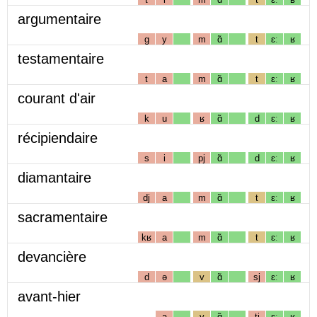
argumentaire
g
y
m
ɑ̃
t
ɛː
ʁ
testamentaire
t
a
m
ɑ̃
t
ɛː
ʁ
courant d'air
k
u
ʁ
ɑ̃
d
ɛː
ʁ
récipiendaire
s
i
pj
ɑ̃
d
ɛː
ʁ
diamantaire
dj
a
m
ɑ̃
t
ɛː
ʁ
sacramentaire
kʁ
a
m
ɑ̃
t
ɛː
ʁ
devancière
d
ə
v
ɑ̃
sj
ɛː
ʁ
avant-hier
a
v
ɑ̃
tj
ɛː
ʁ