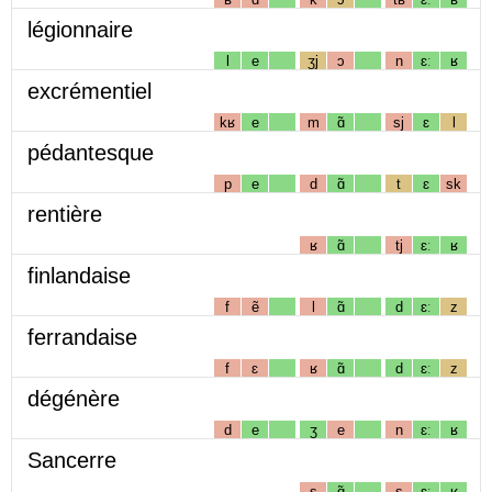
légionnaire
l
e
ʒj
ɔ
n
ɛː
ʁ
excrémentiel
kʁ
e
m
ɑ̃
sj
ɛ
l
pédantesque
p
e
d
ɑ̃
t
ɛ
sk
rentière
ʁ
ɑ̃
tj
ɛː
ʁ
finlandaise
f
ẽ
l
ɑ̃
d
ɛː
z
ferrandaise
f
ɛ
ʁ
ɑ̃
d
ɛː
z
dégénère
d
e
ʒ
e
n
ɛː
ʁ
Sancerre
s
ɑ̃
s
ɛː
ʁ