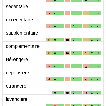
sédentaire
s
e
d
ɑ̃
t
ɛː
ʁ
excédentaire
s
e
d
ɑ̃
t
ɛː
ʁ
supplémentaire
pl
e
m
ɑ̃
t
ɛː
ʁ
complémentaire
pl
e
m
ɑ̃
t
ɛː
ʁ
Bérengère
b
e
ʁ
ɑ̃
ʒ
ɛː
ʁ
dépensière
d
e
p
ɑ̃
sj
ɛː
ʁ
étrangère
e
tʁ
ɑ̃
ʒ
ɛː
ʁ
lavandière
l
a
v
ɑ̃
dj
ɛː
ʁ