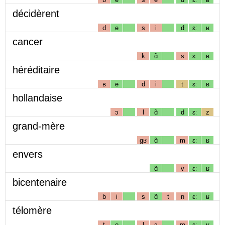
décidèrent
d
e
s
i
d
ɛː
ʁ
cancer
k
ɑ̃
s
ɛː
ʁ
héréditaire
ʁ
e
d
i
t
ɛː
ʁ
hollandaise
ɔ
l
ɑ̃
d
ɛː
z
grand-mère
gʁ
ɑ̃
m
ɛː
ʁ
envers
ɑ̃
v
ɛː
ʁ
bicentenaire
b
i
s
ɑ̃
t
n
ɛː
ʁ
télomère
t
e
l
ɔ
m
ɛː
ʁ