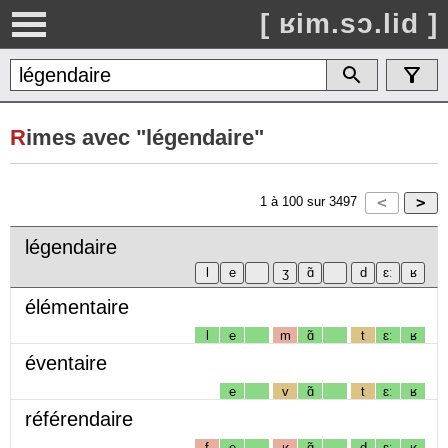
[ ʁim.sɔ.lid ]
R
imes avec "légendaire"
1
à
100
sur
3497
légendaire
élémentaire
l
e
m
ɑ̃
t
ɛː
ʁ
éventaire
e
v
ɑ̃
t
ɛː
ʁ
référendaire
f
e
ʁ
ɑ̃
d
ɛː
ʁ