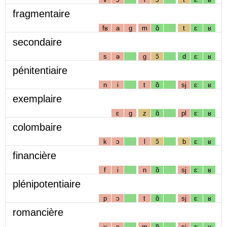
fragmentaire
fʁ
a
g
m
ɑ̃
t
ɛː
ʁ
secondaire
s
ə
g
ɔ̃
d
ɛː
ʁ
pénitentiaire
n
i
t
ɑ̃
sj
ɛː
ʁ
exemplaire
ɛ
g
z
ɑ̃
pl
ɛː
ʁ
colombaire
k
ɔ
l
ɔ̃
b
ɛː
ʁ
financière
f
i
n
ɑ̃
sj
ɛː
ʁ
plénipotentiaire
p
ɔ
t
ɑ̃
sj
ɛː
ʁ
romancière
ʁ
ɔ
m
ɑ̃
sj
ɛː
ʁ