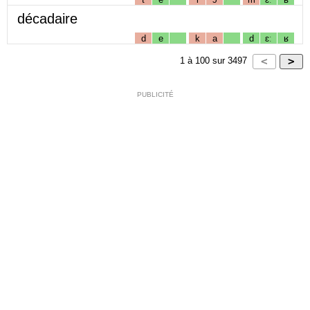
décadaire
d
e
k
a
d
ɛː
ʁ
1
à
100
sur
3497
PUBLICITÉ