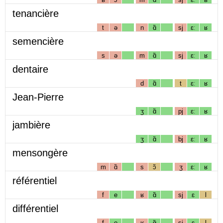
tenancière
t
ə
n
ɑ̃
sj
ɛː
ʁ
semencière
s
ə
m
ɑ̃
sj
ɛː
ʁ
dentaire
d
ɑ̃
t
ɛː
ʁ
Jean-Pierre
ʒ
ɑ̃
pj
ɛː
ʁ
jambière
ʒ
ɑ̃
bj
ɛː
ʁ
mensongère
m
ɑ̃
s
ɔ̃
ʒ
ɛː
ʁ
référentiel
f
e
ʁ
ɑ̃
sj
ɛ
l
différentiel
f
e
ʁ
ɑ̃
sj
ɛ
l