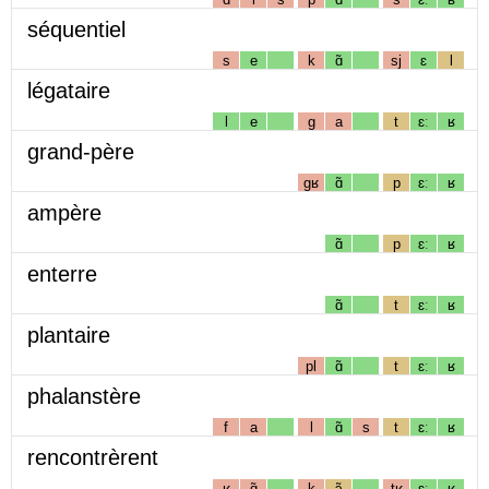
séquentiel
s
e
k
ɑ̃
sj
ɛ
l
légataire
l
e
g
a
t
ɛː
ʁ
grand-père
gʁ
ɑ̃
p
ɛː
ʁ
ampère
ɑ̃
p
ɛː
ʁ
enterre
ɑ̃
t
ɛː
ʁ
plantaire
pl
ɑ̃
t
ɛː
ʁ
phalanstère
f
a
l
ɑ̃
s
t
ɛː
ʁ
rencontrèrent
ʁ
ɑ̃
k
ɔ̃
tʁ
ɛː
ʁ