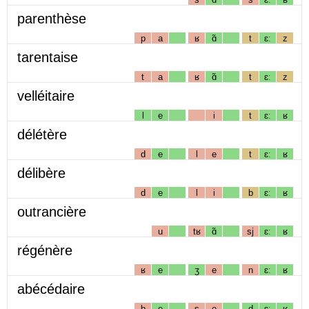
parenthèse
p
a
ʁ
ɑ̃
t
ɛː
z
tarentaise
t
a
ʁ
ɑ̃
t
ɛː
z
velléitaire
l
e
i
t
ɛː
ʁ
délétère
d
e
l
e
t
ɛː
ʁ
délibère
d
e
l
i
b
ɛː
ʁ
outrancière
u
tʁ
ɑ̃
sj
ɛː
ʁ
régénère
ʁ
e
ʒ
e
n
ɛː
ʁ
abécédaire
b
e
s
e
d
ɛː
ʁ