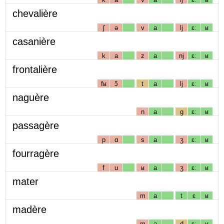
chevalière
ʃ
ə
v
a
lj
ɛː
ʁ
casanière
k
a
z
a
nj
ɛː
ʁ
frontalière
fʁ
ɔ̃
t
a
lj
ɛː
ʁ
naguère
n
a
g
ɛː
ʁ
passagère
p
ɑ
s
a
ʒ
ɛː
ʁ
fourragère
f
u
ʁ
a
ʒ
ɛː
ʁ
mater
m
a
t
ɛ
ʁ
madère
m
a
d
ɛː
ʁ