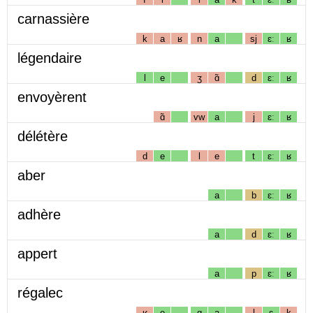
carnassière
k
a
ʁ
n
a
sj
ɛː
ʁ
légendaire
l
e
ʒ
ɑ̃
d
ɛː
ʁ
envoyèrent
ɑ̃
vw
a
j
ɛː
ʁ
délétère
d
e
l
e
t
ɛː
ʁ
aber
a
b
ɛː
ʁ
adhère
a
d
ɛː
ʁ
appert
a
p
ɛː
ʁ
régalec
ʁ
e
g
a
l
ɛ
k