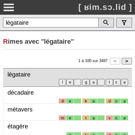
[ ʁim.sɔ.lid ]
R
imes avec "légataire"
1
à
100
sur
3497
légataire
décadaire
d
e
k
a
d
ɛː
ʁ
métavers
m
e
t
a
v
ɛː
ʁ
étagère
e
t
a
ʒ
ɛː
ʁ