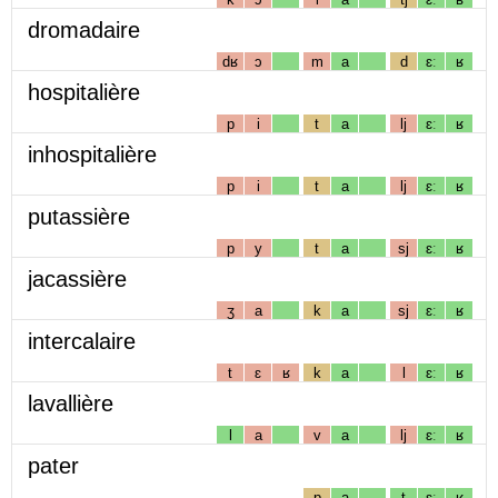
dromadaire
dʁ
ɔ
m
a
d
ɛː
ʁ
hospitalière
p
i
t
a
lj
ɛː
ʁ
inhospitalière
p
i
t
a
lj
ɛː
ʁ
putassière
p
y
t
a
sj
ɛː
ʁ
jacassière
ʒ
a
k
a
sj
ɛː
ʁ
intercalaire
t
ɛ
ʁ
k
a
l
ɛː
ʁ
lavallière
l
a
v
a
lj
ɛː
ʁ
pater
p
a
t
ɛː
ʁ