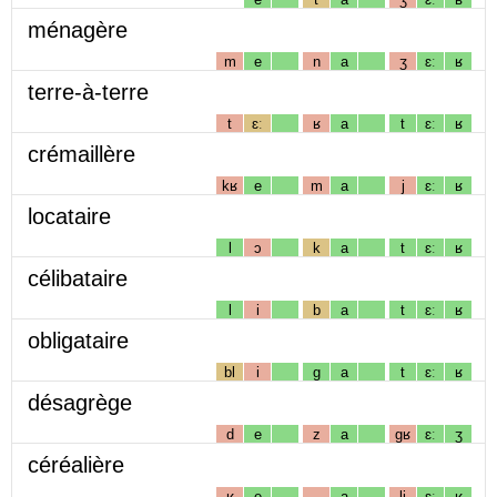
ménagère
m
e
n
a
ʒ
ɛː
ʁ
terre-à-terre
t
ɛː
ʁ
a
t
ɛː
ʁ
crémaillère
kʁ
e
m
a
j
ɛː
ʁ
locataire
l
ɔ
k
a
t
ɛː
ʁ
célibataire
l
i
b
a
t
ɛː
ʁ
obligataire
bl
i
g
a
t
ɛː
ʁ
désagrège
d
e
z
a
gʁ
ɛː
ʒ
céréalière
ʁ
e
a
lj
ɛː
ʁ