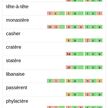
tête-à-tête
t
ɛː
t
a
t
ɛː
t
monastère
m
ɔ
n
a
s
t
ɛː
ʁ
casher
k
a
ʃ
ɛː
ʁ
cratère
kʁ
a
t
ɛː
ʁ
statère
st
a
t
ɛː
ʁ
libanaise
l
i
b
a
n
ɛː
z
passèrent
p
ɑ
s
ɛː
ʁ
phylactère
f
i
l
a
k
t
ɛː
ʁ