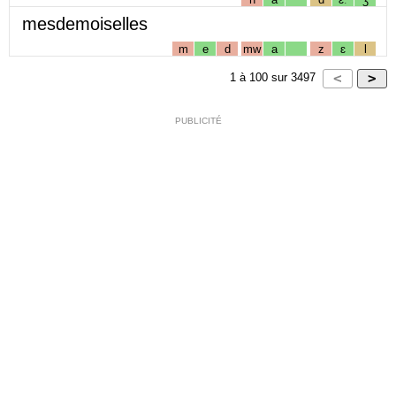
mesdemoiselles
m
e
d
mw
a
z
ɛ
l
1
à
100
sur
3497
PUBLICITÉ