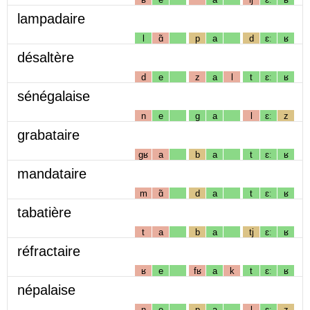
lampadaire
l
ɑ̃
p
a
d
ɛː
ʁ
désaltère
d
e
z
a
l
t
ɛː
ʁ
sénégalaise
n
e
g
a
l
ɛː
z
grabataire
gʁ
a
b
a
t
ɛː
ʁ
mandataire
m
ɑ̃
d
a
t
ɛː
ʁ
tabatière
t
a
b
a
tj
ɛː
ʁ
réfractaire
ʁ
e
fʁ
a
k
t
ɛː
ʁ
népalaise
n
e
p
a
l
ɛː
z