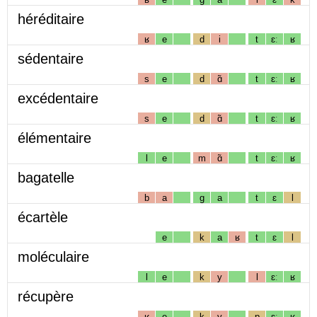
héréditaire
ʁ
e
d
i
t
ɛː
ʁ
sédentaire
s
e
d
ɑ̃
t
ɛː
ʁ
excédentaire
s
e
d
ɑ̃
t
ɛː
ʁ
élémentaire
l
e
m
ɑ̃
t
ɛː
ʁ
bagatelle
b
a
g
a
t
ɛ
l
écartèle
e
k
a
ʁ
t
ɛ
l
moléculaire
l
e
k
y
l
ɛː
ʁ
récupère
ʁ
e
k
y
p
ɛː
ʁ