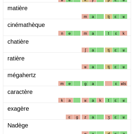
matière
m
a
tj
ɛː
ʁ
cinémathèque
n
e
m
a
t
ɛ
k
chatière
ʃ
a
tj
ɛː
ʁ
ratière
ʁ
a
tj
ɛː
ʁ
mégahertz
m
e
g
a
ɛ
ʁts
caractère
k
a
ʁ
a
k
t
ɛː
ʁ
exagère
ɛ
g
z
a
ʒ
ɛː
ʁ
Nadège
n
a
d
ɛː
ʒ