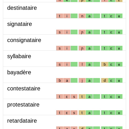
destinataire
t
i
n
a
t
ɛː
ʁ
signataire
s
i
ɲ
a
t
ɛː
ʁ
consignataire
s
i
ɲ
a
t
ɛː
ʁ
syllabaire
s
i
l
a
b
ɛː
ʁ
bayadère
b
a
j
a
d
ɛː
ʁ
contestataire
t
ɛ
s
t
a
t
ɛː
ʁ
protestataire
t
ɛ
s
t
a
t
ɛː
ʁ
retardataire
t
a
ʁ
d
a
t
ɛː
ʁ