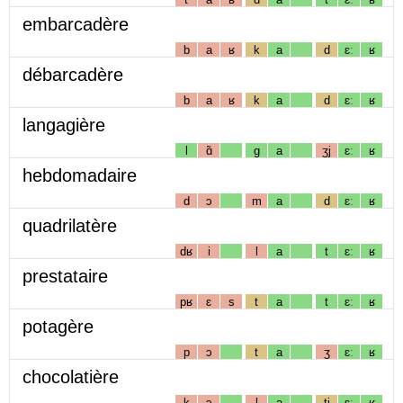
embarcadère
b
a
ʁ
k
a
d
ɛː
ʁ
débarcadère
b
a
ʁ
k
a
d
ɛː
ʁ
langagière
l
ɑ̃
g
a
ʒj
ɛː
ʁ
hebdomadaire
d
ɔ
m
a
d
ɛː
ʁ
quadrilatère
dʁ
i
l
a
t
ɛː
ʁ
prestataire
pʁ
ɛ
s
t
a
t
ɛː
ʁ
potagère
p
ɔ
t
a
ʒ
ɛː
ʁ
chocolatière
k
ɔ
l
a
tj
ɛː
ʁ