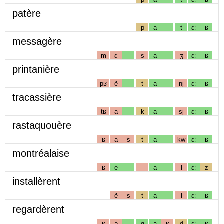
patère
p
a
t
ɛː
ʁ
messagère
m
ɛ
s
a
ʒ
ɛː
ʁ
printanière
pʁ
ẽ
t
a
nj
ɛː
ʁ
tracassière
tʁ
a
k
a
sj
ɛː
ʁ
rastaquouère
ʁ
a
s
t
a
kw
ɛː
ʁ
montréalaise
ʁ
e
a
l
ɛː
z
installèrent
ẽ
s
t
a
l
ɛː
ʁ
regardèrent
ʁ
ə
g
a
ʁ
d
ɛː
ʁ