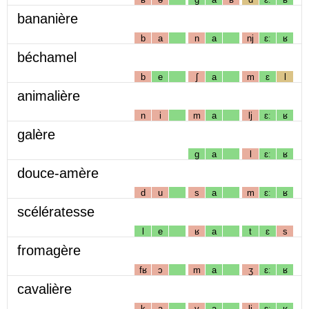
bananière
b
a
n
a
nj
ɛː
ʁ
béchamel
b
e
ʃ
a
m
ɛ
l
animalière
n
i
m
a
lj
ɛː
ʁ
galère
g
a
l
ɛː
ʁ
douce-amère
d
u
s
a
m
ɛː
ʁ
scélératesse
l
e
ʁ
a
t
ɛ
s
fromagère
fʁ
ɔ
m
a
ʒ
ɛː
ʁ
cavalière
k
a
v
a
lj
ɛː
ʁ