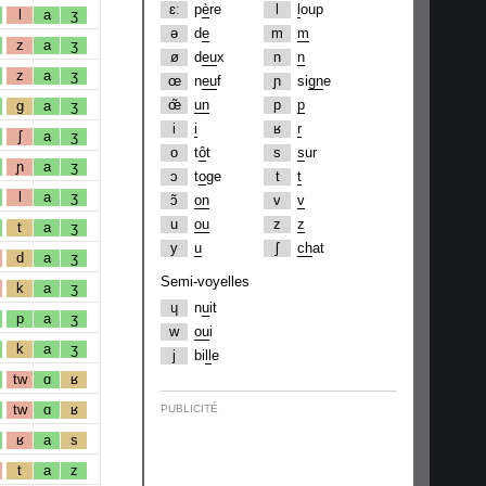
ɛː
p
è
re
l
l
oup
l
a
ʒ
ə
d
e
m
m
z
a
ʒ
ø
d
eu
x
n
n
z
a
ʒ
œ
n
eu
f
ɲ
si
gn
e
œ̃
un
p
p
g
a
ʒ
i
i
ʁ
r
ʃ
a
ʒ
o
t
ô
t
s
s
ur
ɲ
a
ʒ
ɔ
t
o
ge
t
t
l
a
ʒ
ɔ̃
on
v
v
u
ou
z
z
t
a
ʒ
y
u
ʃ
ch
at
d
a
ʒ
Semi-voyelles
k
a
ʒ
ɥ
n
u
it
p
a
ʒ
w
ou
i
k
a
ʒ
j
bi
ll
e
tw
ɑ
ʁ
tw
ɑ
ʁ
PUBLICITÉ
ʁ
a
s
t
a
z