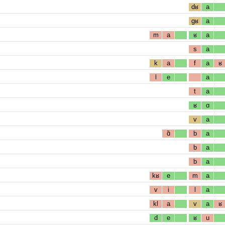
dʁ
a
gʁ
a
m
a
ʁ
a
s
a
k
a
f
a
ʁ
l
e
a
t
a
ʁ
ɑ
v
a
ɑ̃
b
a
b
a
b
a
kʁ
e
m
a
v
i
l
a
kl
a
v
a
ʁ
d
e
ʁ
u