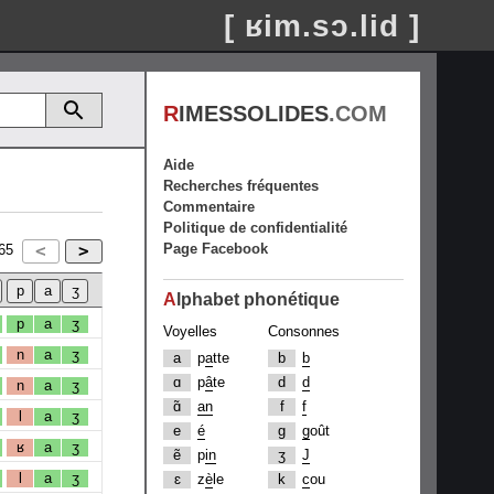
[ ʁim.sɔ.lid ]
R
IMESSOLIDES
.COM
Aide
Recherches fréquentes
Commentaire
Politique de confidentialité
Page Facebook
65
A
lphabet phonétique
p
a
ʒ
Voyelles
Consonnes
n
a
ʒ
a
p
a
tte
b
b
ɑ
p
â
te
d
d
n
a
ʒ
ɑ̃
an
f
f
l
a
ʒ
e
é
g
g
oût
ʁ
a
ʒ
ẽ
p
in
ʒ
J
l
a
ʒ
ɛ
z
è
le
k
c
ou