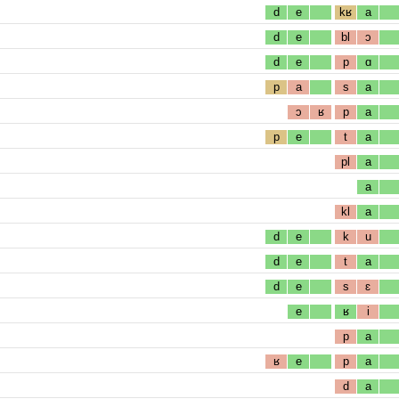
d
e
kʁ
a
d
e
bl
ɔ
d
e
p
ɑ
p
a
s
a
ɔ
ʁ
p
a
p
e
t
a
pl
a
a
kl
a
d
e
k
u
d
e
t
a
d
e
s
ɛ
e
ʁ
i
p
a
ʁ
e
p
a
d
a