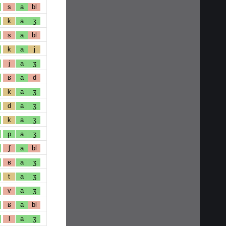
s
a
bl
k
a
ʒ
s
a
bl
k
a
j
j
a
ʒ
ʁ
a
d
k
a
ʒ
d
a
ʒ
k
a
ʒ
p
a
ʒ
ʃ
a
bl
ʁ
a
ʒ
t
a
ʒ
v
a
ʒ
ʁ
a
bl
l
a
ʒ