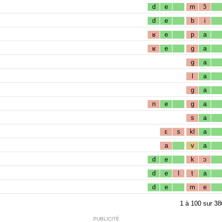
d
e
m
ɔ̃
d
e
b
i
ʁ
e
p
a
ʁ
e
g
a
g
a
l
a
g
a
n
e
g
a
s
a
ɛ
s
kl
a
a
v
a
d
e
k
ɔ
d
e
l
t
a
d
e
m
e
1
à
100
sur
38
PUBLICITÉ