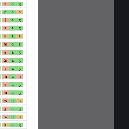
s
a
ʒ
p
a
s
ʃ
a
ʒ
s
a
ʒ
k
a
s
fʁ
ɑ
z
ʁ
a
ʒ
tʁ
a
ʒ
j
a
ʒ
m
a
n
v
a
ʒ
m
a
ʒ
lw
ɑ
ʁ
gl
a
ʒ
tw
ɑ
ʁ
k
a
ʒ