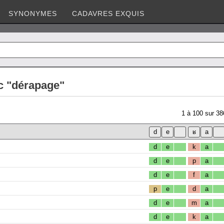
SYNONYMES
CADAVRES EXQUIS
c "dérapage"
1
à
100
sur
38
d
e
k
a
d
e
p
a
d
e
f
a
p
e
d
a
d
e
m
a
d
e
k
a