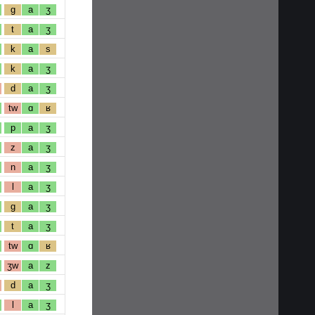
g
a
ʒ
t
a
ʒ
k
a
s
k
a
ʒ
d
a
ʒ
tw
ɑ
ʁ
p
a
ʒ
z
a
ʒ
n
a
ʒ
l
a
ʒ
g
a
ʒ
t
a
ʒ
tw
ɑ
ʁ
ʒw
a
z
d
a
ʒ
l
a
ʒ