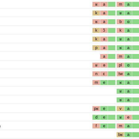
ʁ
a
m
a
k
a
ʁ
a
ʁ
a
b
ɑ
k
ɔ̃
k
a
k
a
ʁ
a
p
a
ʁ
a
a
m
a
ʁ
ə
pl
ɑ
n
ɛ
tw
a
m
e
ʁ
a
ʁ
a
ʁ
a
pʁ
e
v
a
d
e
ʁ
e
e
f
e
m
a
bʁ
a