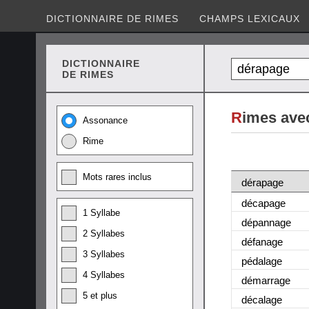
DICTIONNAIRE DE RIMES
CHAMPS LEXICAUX
DICTIONNAIRE
DE RIMES
R
imes ave
Assonance
Rime
Mots rares inclus
dérapage
décapage
1 Syllabe
dépannage
2 Syllabes
défanage
3 Syllabes
pédalage
4 Syllabes
démarrage
5 et plus
décalage