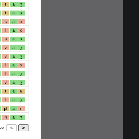
t
a
ʒ
t
a
ʒ
ʁ
a
bl
l
a
d
ʁ
a
ʒ
v
a
ʒ
v
a
ʒ
l
a
bl
l
a
ʒ
v
a
ʒ
t
a
ʁ
l
a
ʒ
pl
a
n
n
a
ʒ
65