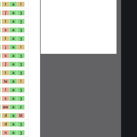
t
a
l
ʃ
a
ʒ
t
a
ʒ
s
a
ʒ
t
a
ʒ
j
a
l
s
a
ʒ
ʃ
a
ʒ
t
a
ʒ
tʁ
a
l
l
a
ʒ
s
a
ʒ
ʁw
a
z
d
a
bl
d
a
ʒ
n
a
ʒ