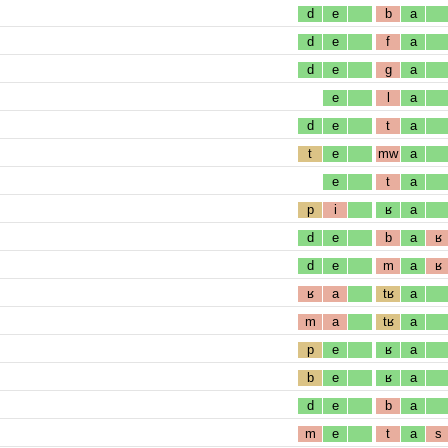
d
e
b
a
d
e
f
a
d
e
g
a
e
l
a
d
e
t
a
t
e
mw
a
e
t
a
p
i
ʁ
a
d
e
b
a
ʁ
d
e
m
a
ʁ
ʁ
a
tʁ
a
m
a
tʁ
a
p
e
ʁ
a
b
e
ʁ
a
d
e
b
a
m
e
t
a
s