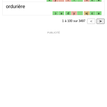
ordurière
ɔ
ʁ
d
y
ʁj
ɛː
ʁ
1
à
100
sur
3497
PUBLICITÉ