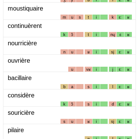
moustiquaire
m
u
s
t
i
k
ɛː
ʁ
continuèrent
k
ɔ̃
t
i
nɥ
ɛ
ʁ
nourricière
n
u
ʁ
i
sj
ɛː
ʁ
ouvrière
u
vʁ
i
j
ɛː
ʁ
bacillaire
b
a
s
i
l
ɛː
ʁ
considère
k
ɔ̃
s
i
d
ɛː
ʁ
souricière
s
u
ʁ
i
sj
ɛː
ʁ
pilaire
p
i
l
ɛː
ʁ