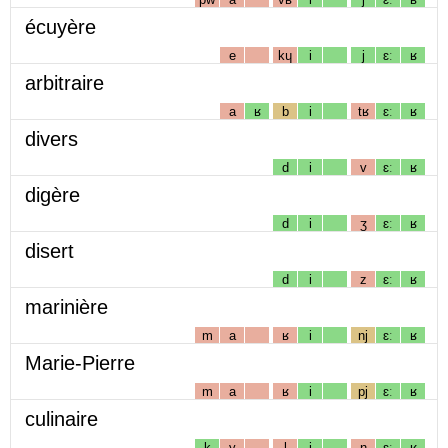
écuyère
e
kɥ
i
j
ɛː
ʁ
arbitraire
a
ʁ
b
i
tʁ
ɛː
ʁ
divers
d
i
v
ɛː
ʁ
digère
d
i
ʒ
ɛː
ʁ
disert
d
i
z
ɛː
ʁ
marinière
m
a
ʁ
i
nj
ɛː
ʁ
Marie-Pierre
m
a
ʁ
i
pj
ɛː
ʁ
culinaire
k
y
l
i
n
ɛː
ʁ