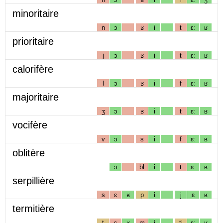
minoritaire
n
ɔ
ʁ
i
t
ɛː
ʁ
prioritaire
j
ɔ
ʁ
i
t
ɛː
ʁ
calorifère
l
ɔ
ʁ
i
f
ɛː
ʁ
majoritaire
ʒ
ɔ
ʁ
i
t
ɛː
ʁ
vocifère
v
ɔ
s
i
f
ɛː
ʁ
oblitère
ɔ
bl
i
t
ɛː
ʁ
serpillière
s
ɛ
ʁ
p
i
j
ɛ
ʁ
termitière
t
ɛ
ʁ
m
i
tj
ɛː
ʁ