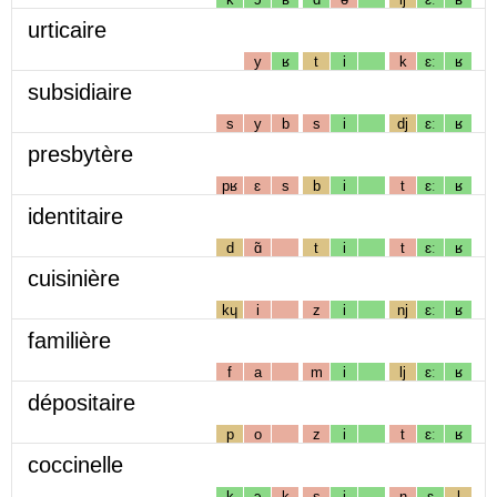
urticaire
y
ʁ
t
i
k
ɛː
ʁ
subsidiaire
s
y
b
s
i
dj
ɛː
ʁ
presbytère
pʁ
ɛ
s
b
i
t
ɛː
ʁ
identitaire
d
ɑ̃
t
i
t
ɛː
ʁ
cuisinière
kɥ
i
z
i
nj
ɛː
ʁ
familière
f
a
m
i
lj
ɛː
ʁ
dépositaire
p
o
z
i
t
ɛː
ʁ
coccinelle
k
ɔ
k
s
i
n
ɛ
l