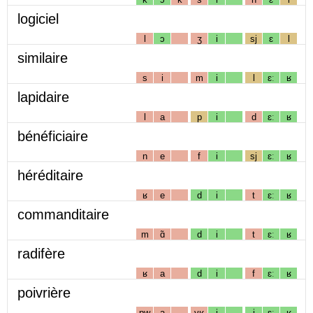
logiciel
l
ɔ
ʒ
i
sj
ɛ
l
similaire
s
i
m
i
l
ɛː
ʁ
lapidaire
l
a
p
i
d
ɛː
ʁ
bénéficiaire
n
e
f
i
sj
ɛː
ʁ
héréditaire
ʁ
e
d
i
t
ɛː
ʁ
commanditaire
m
ɑ̃
d
i
t
ɛː
ʁ
radifère
ʁ
a
d
i
f
ɛː
ʁ
poivrière
pw
a
vʁ
i
j
ɛː
ʁ