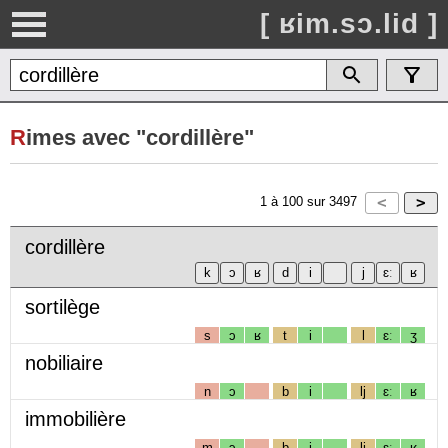
[ ʁim.sɔ.lid ]
R
imes avec "cordillère"
1
à
100
sur
3497
cordillère
sortilège
s
ɔ
ʁ
t
i
l
ɛː
ʒ
nobiliaire
n
ɔ
b
i
lj
ɛː
ʁ
immobilière
m
ɔ
b
i
lj
ɛː
ʁ