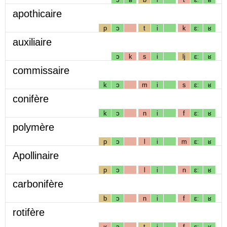
apothicaire
p
ɔ
t
i
k
ɛː
ʁ
auxiliaire
ɔ
k
s
i
lj
ɛː
ʁ
commissaire
k
ɔ
m
i
s
ɛː
ʁ
conifère
k
ɔ
n
i
f
ɛː
ʁ
polymère
p
ɔ
l
i
m
ɛː
ʁ
Apollinaire
p
ɔ
l
i
n
ɛː
ʁ
carbonifère
b
ɔ
n
i
f
ɛː
ʁ
rotifère
ʁ
ɔ
t
i
f
ɛː
ʁ