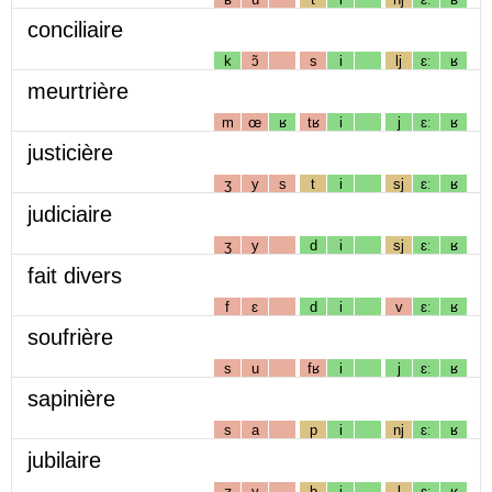
conciliaire
k
ɔ̃
s
i
lj
ɛː
ʁ
meurtrière
m
œ
ʁ
tʁ
i
j
ɛː
ʁ
justicière
ʒ
y
s
t
i
sj
ɛː
ʁ
judiciaire
ʒ
y
d
i
sj
ɛː
ʁ
fait divers
f
ɛ
d
i
v
ɛː
ʁ
soufrière
s
u
fʁ
i
j
ɛː
ʁ
sapinière
s
a
p
i
nj
ɛː
ʁ
jubilaire
ʒ
y
b
i
l
ɛː
ʁ