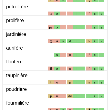
pétrolifère
tʁ
ɔ
l
i
f
ɛː
ʁ
prolifère
pʁ
ɔ
l
i
f
ɛː
ʁ
jardinière
ʒ
a
ʁ
d
i
nj
ɛː
ʁ
aurifère
ɔ
ʁ
i
f
ɛː
ʁ
florifère
fl
ɔ
ʁ
i
f
ɛː
ʁ
taupinière
t
o
p
i
nj
ɛː
ʁ
poudrière
p
u
dʁ
i
j
ɛː
ʁ
fourmilière
f
u
ʁ
m
i
lj
ɛː
ʁ