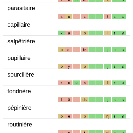
parasitaire
ʁ
ɑ
z
i
t
ɛː
ʁ
capillaire
k
a
p
i
l
ɛː
ʁ
salpêtrière
p
ɛː
tʁ
i
j
ɛː
ʁ
pupillaire
p
y
p
i
j
ɛː
ʁ
sourcilière
s
u
ʁ
s
i
lj
ɛː
ʁ
fondrière
f
ɔ̃
dʁ
i
j
ɛː
ʁ
pépinière
p
e
p
i
nj
ɛː
ʁ
routinière
ʁ
u
t
i
nj
ɛː
ʁ