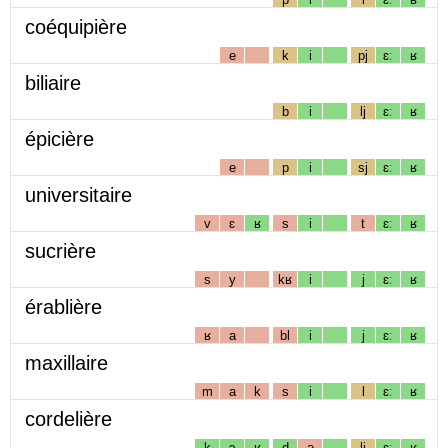
coéquipière
e
k
i
pj
ɛː
ʁ
biliaire
b
i
lj
ɛː
ʁ
épicière
e
p
i
sj
ɛː
ʁ
universitaire
v
ɛ
ʁ
s
i
t
ɛː
ʁ
sucrière
s
y
kʁ
i
j
ɛː
ʁ
érablière
ʁ
a
bl
i
j
ɛː
ʁ
maxillaire
m
a
k
s
i
l
ɛː
ʁ
cordelière
k
ɔ
ʁ
d
ə
lj
ɛː
ʁ