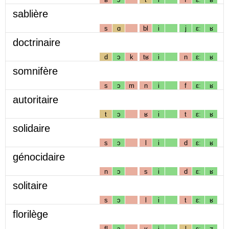
sablière
s
ɑ
bl
i
j
ɛː
ʁ
doctrinaire
d
ɔ
k
tʁ
i
n
ɛː
ʁ
somnifère
s
ɔ
m
n
i
f
ɛː
ʁ
autoritaire
t
ɔ
ʁ
i
t
ɛː
ʁ
solidaire
s
ɔ
l
i
d
ɛː
ʁ
génocidaire
n
ɔ
s
i
d
ɛː
ʁ
solitaire
s
ɔ
l
i
t
ɛː
ʁ
florilège
fl
ɔ
ʁ
i
l
ɛː
ʒ