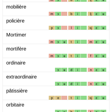
mobilière
m
ɔ
b
i
lj
ɛː
ʁ
policière
p
ɔ
l
i
sj
ɛː
ʁ
Mortimer
m
ɔ
ʁ
t
i
m
ɛː
ʁ
mortifère
m
ɔ
ʁ
t
i
f
ɛː
ʁ
ordinaire
ɔ
ʁ
d
i
n
ɛː
ʁ
extraordinaire
ɔ
ʁ
d
i
n
ɛː
ʁ
pâtissière
p
ɑ
t
i
sj
ɛː
ʁ
orbitaire
ɔ
ʁ
b
i
t
ɛː
ʁ