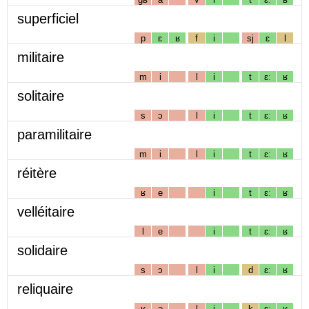
superficiel
p
ɛ
ʁ
f
i
sj
ɛ
l
militaire
m
i
l
i
t
ɛː
ʁ
solitaire
s
ɔ
l
i
t
ɛː
ʁ
paramilitaire
m
i
l
i
t
ɛː
ʁ
réitère
ʁ
e
i
t
ɛː
ʁ
velléitaire
l
e
i
t
ɛː
ʁ
solidaire
s
ɔ
l
i
d
ɛː
ʁ
reliquaire
ʁ
ə
l
i
k
ɛː
ʁ