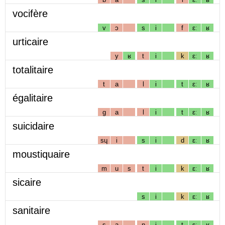
vocifère
v
ɔ
s
i
f
ɛː
ʁ
urticaire
y
ʁ
t
i
k
ɛː
ʁ
totalitaire
t
a
l
i
t
ɛː
ʁ
égalitaire
g
a
l
i
t
ɛː
ʁ
suicidaire
sɥ
i
s
i
d
ɛː
ʁ
moustiquaire
m
u
s
t
i
k
ɛː
ʁ
sicaire
s
i
k
ɛː
ʁ
sanitaire
s
a
n
i
t
ɛː
ʁ