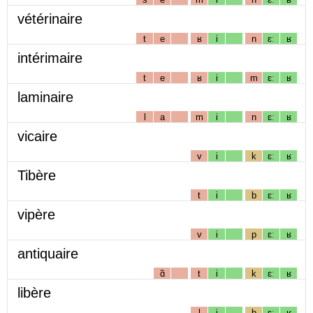
vétérinaire
t
e
ʁ
i
n
ɛː
ʁ
intérimaire
t
e
ʁ
i
m
ɛː
ʁ
laminaire
l
a
m
i
n
ɛː
ʁ
vicaire
v
i
k
ɛː
ʁ
Tibère
t
i
b
ɛː
ʁ
vipère
v
i
p
ɛː
ʁ
antiquaire
ɑ̃
t
i
k
ɛː
ʁ
libère
l
i
b
ɛː
ʁ