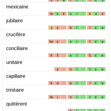
mexicaine
m
ɛ
k
s
i
k
ɛ
n
jubilaire
ʒ
y
b
i
l
ɛː
ʁ
crucifère
kʁ
y
s
i
f
ɛː
ʁ
conciliaire
k
ɔ̃
s
i
lj
ɛː
ʁ
unitaire
y
n
i
t
ɛː
ʁ
capillaire
k
a
p
i
l
ɛː
ʁ
trinitaire
tʁ
i
n
i
t
ɛː
ʁ
quittèrent
k
i
t
ɛː
ʁ