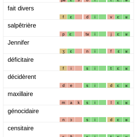
fait divers
f
ɛ
d
i
v
ɛː
ʁ
salpêtrière
p
ɛː
tʁ
i
j
ɛː
ʁ
Jennifer
ʒ
ɛ
n
i
f
ɛ
ʁ
déficitaire
f
i
s
i
t
ɛː
ʁ
décidèrent
d
e
s
i
d
ɛː
ʁ
maxillaire
m
a
k
s
i
l
ɛː
ʁ
génocidaire
n
ɔ
s
i
d
ɛː
ʁ
censitaire
s
ɑ̃
s
i
t
ɛː
ʁ