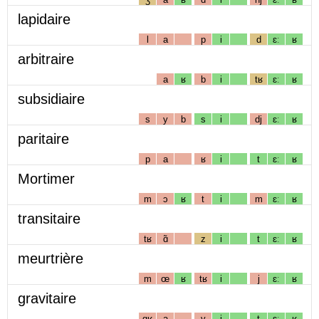
lapidaire
l
a
p
i
d
ɛː
ʁ
arbitraire
a
ʁ
b
i
tʁ
ɛː
ʁ
subsidiaire
s
y
b
s
i
dj
ɛː
ʁ
paritaire
p
a
ʁ
i
t
ɛː
ʁ
Mortimer
m
ɔ
ʁ
t
i
m
ɛː
ʁ
transitaire
tʁ
ɑ̃
z
i
t
ɛː
ʁ
meurtrière
m
œ
ʁ
tʁ
i
j
ɛː
ʁ
gravitaire
gʁ
a
v
i
t
ɛː
ʁ