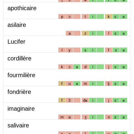
apothicaire
p
ɔ
t
i
k
ɛː
ʁ
asilaire
a
z
i
l
ɛː
ʁ
Lucifer
l
y
s
i
f
ɛ
ʁ
cordillère
k
ɔ
ʁ
d
i
j
ɛː
ʁ
fourmilière
f
u
ʁ
m
i
lj
ɛː
ʁ
fondrière
f
ɔ̃
dʁ
i
j
ɛː
ʁ
imaginaire
m
a
ʒ
i
n
ɛː
ʁ
salivaire
s
a
l
i
v
ɛː
ʁ