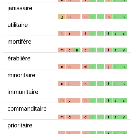
janissaire
ʒ
a
n
i
s
ɛː
ʁ
utilitaire
t
i
l
i
t
ɛː
ʁ
mortifère
m
ɔ
ʁ
t
i
f
ɛː
ʁ
érablière
ʁ
a
bl
i
j
ɛː
ʁ
minoritaire
n
ɔ
ʁ
i
t
ɛː
ʁ
immunitaire
m
y
n
i
t
ɛː
ʁ
commanditaire
m
ɑ̃
d
i
t
ɛː
ʁ
prioritaire
j
ɔ
ʁ
i
t
ɛː
ʁ