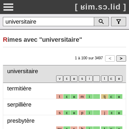
[ ʁim.sɔ.lid ]
R
imes avec "universitaire"
1
à
100
sur
3497
universitaire
termitière
t
ɛ
ʁ
m
i
tj
ɛː
ʁ
serpillière
s
ɛ
ʁ
p
i
j
ɛ
ʁ
presbytère
pʁ
ɛ
s
b
i
t
ɛː
ʁ