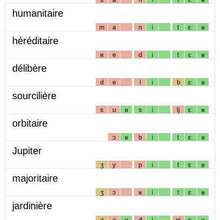
humanitaire
m
a
n
i
t
ɛː
ʁ
héréditaire
ʁ
e
d
i
t
ɛː
ʁ
délibère
d
e
l
i
b
ɛː
ʁ
sourcilière
s
u
ʁ
s
i
lj
ɛː
ʁ
orbitaire
ɔ
ʁ
b
i
t
ɛː
ʁ
Jupiter
ʒ
y
p
i
t
ɛː
ʁ
majoritaire
ʒ
ɔ
ʁ
i
t
ɛː
ʁ
jardinière
ʒ
a
ʁ
d
i
nj
ɛː
ʁ