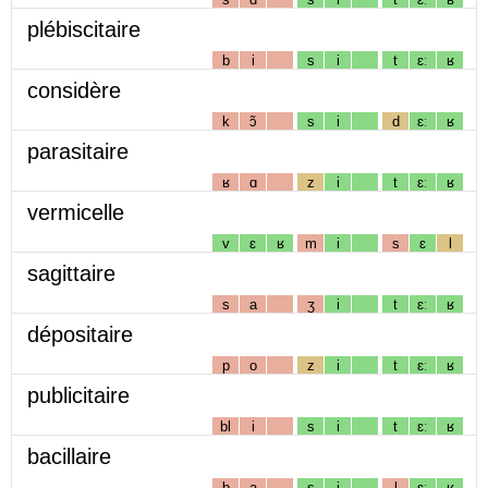
plébiscitaire
b
i
s
i
t
ɛː
ʁ
considère
k
ɔ̃
s
i
d
ɛː
ʁ
parasitaire
ʁ
ɑ
z
i
t
ɛː
ʁ
vermicelle
v
ɛ
ʁ
m
i
s
ɛ
l
sagittaire
s
a
ʒ
i
t
ɛː
ʁ
dépositaire
p
o
z
i
t
ɛː
ʁ
publicitaire
bl
i
s
i
t
ɛː
ʁ
bacillaire
b
a
s
i
l
ɛː
ʁ