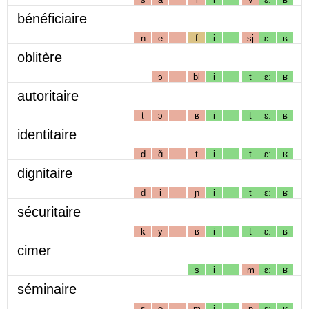
bénéficiaire
n
e
f
i
sj
ɛː
ʁ
oblitère
ɔ
bl
i
t
ɛː
ʁ
autoritaire
t
ɔ
ʁ
i
t
ɛː
ʁ
identitaire
d
ɑ̃
t
i
t
ɛː
ʁ
dignitaire
d
i
ɲ
i
t
ɛː
ʁ
sécuritaire
k
y
ʁ
i
t
ɛː
ʁ
cimer
s
i
m
ɛː
ʁ
séminaire
s
e
m
i
n
ɛː
ʁ