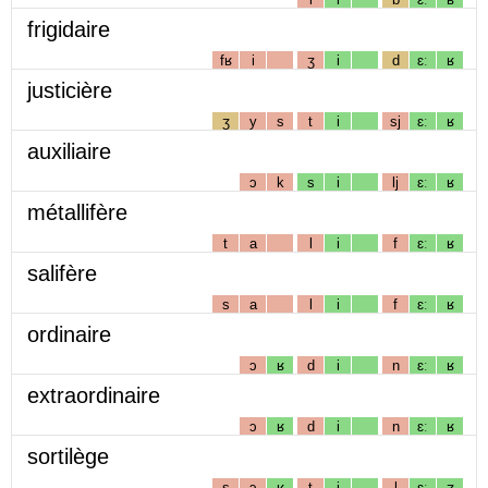
frigidaire
fʁ
i
ʒ
i
d
ɛː
ʁ
justicière
ʒ
y
s
t
i
sj
ɛː
ʁ
auxiliaire
ɔ
k
s
i
lj
ɛː
ʁ
métallifère
t
a
l
i
f
ɛː
ʁ
salifère
s
a
l
i
f
ɛː
ʁ
ordinaire
ɔ
ʁ
d
i
n
ɛː
ʁ
extraordinaire
ɔ
ʁ
d
i
n
ɛː
ʁ
sortilège
s
ɔ
ʁ
t
i
l
ɛː
ʒ