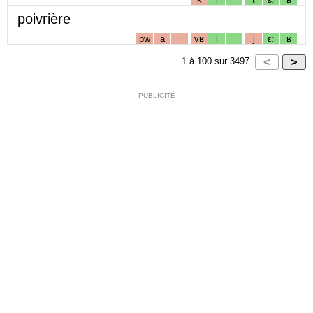
poivrière
pw
a
vʁ
i
j
ɛː
ʁ
1
à
100
sur
3497
PUBLICITÉ