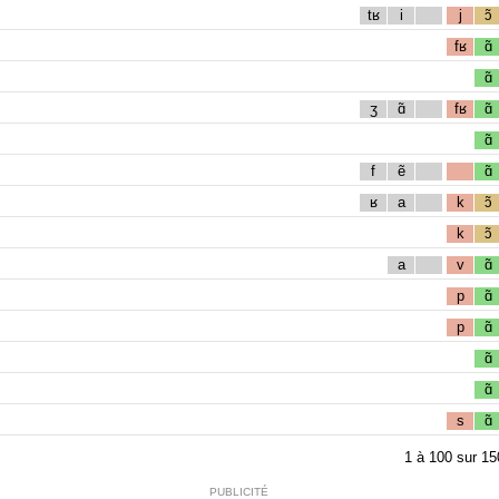
tʁ
i
j
ɔ̃
fʁ
ɑ̃
ɑ̃
ʒ
ɑ̃
fʁ
ɑ̃
ɑ̃
f
ẽ
ɑ̃
ʁ
a
k
ɔ̃
k
ɔ̃
a
v
ɑ̃
p
ɑ̃
p
ɑ̃
ɑ̃
ɑ̃
s
ɑ̃
1
à
100
sur
15
PUBLICITÉ