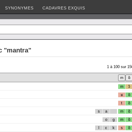
SYNONYMES
CADAVRES EXQUIS
c "mantra"
1
à
100
sur
15
m
ɔ̃
ʁ
ɑ̃
t
ɑ̃
s
a
m
ɑ̃
o
g
m
ɑ̃
l
ɛ
k
s
ɑ̃