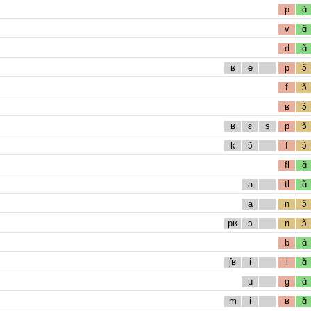
p
ɑ̃
v
ɑ̃
d
ɑ̃
ʁ
e
p
ɔ̃
f
ɔ̃
ʁ
ɔ̃
ʁ
ɛ
s
p
ɔ̃
k
ɔ̃
f
ɔ̃
fl
ɑ̃
a
tl
ɑ̃
a
n
ɔ̃
pʁ
ɔ
n
ɔ̃
b
ɑ̃
ʃʁ
i
l
ɑ̃
u
g
ɑ̃
m
i
ʁ
ɑ̃