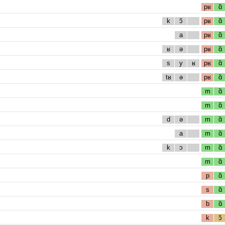
pʁ
ɑ̃
k
ɔ̃
pʁ
ɑ̃
a
pʁ
ɑ̃
ʁ
ə
pʁ
ɑ̃
s
y
ʁ
pʁ
ɑ̃
tʁ
ə
pʁ
ɑ̃
m
ɑ̃
m
ɑ̃
d
ə
m
ɑ̃
a
m
ɑ̃
k
ɔ
m
ɑ̃
m
ɑ̃
p
ɑ̃
s
ɑ̃
b
ɑ̃
k
ɔ̃