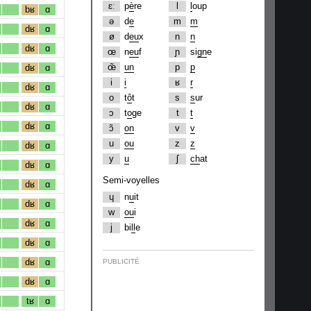
ɛː
p
è
re
l
l
oup
bʁ
ɑ
ə
d
e
m
m
dʁ
ɑ
ø
d
eu
x
n
n
dʁ
ɑ
œ
n
eu
f
ɲ
si
gn
e
œ̃
un
p
p
dʁ
ɑ
i
i
ʁ
r
dʁ
ɑ
o
t
ô
t
s
s
ur
dʁ
ɑ
ɔ
t
o
ge
t
t
dʁ
ɑ
ɔ̃
on
v
v
u
ou
z
z
dʁ
ɑ
y
u
ʃ
ch
at
dʁ
ɑ
Semi-voyelles
dʁ
ɑ
ɥ
n
u
it
dʁ
ɑ
w
ou
i
dʁ
ɑ
j
bi
ll
e
dʁ
ɑ
dʁ
ɑ
PUBLICITÉ
dʁ
ɑ
tʁ
ɑ