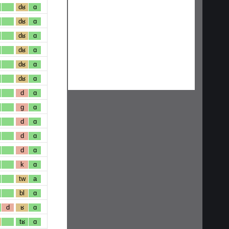
dʁ
ɑ
dʁ
ɑ
dʁ
ɑ
dʁ
ɑ
dʁ
ɑ
dʁ
ɑ
d
ɑ
g
ɑ
d
ɑ
d
ɑ
d
ɑ
k
ɑ
tw
a
bl
ɑ
d
ʁ
ɑ
tʁ
ɑ