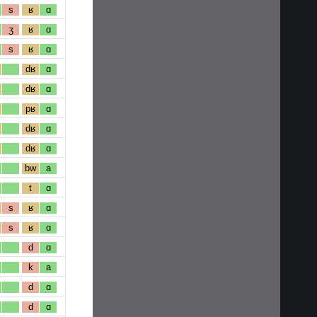
s
ʁ
ɑ
ʒ
ʁ
ɑ
s
ʁ
ɑ
dʁ
ɑ
dʁ
ɑ
pʁ
ɑ
dʁ
ɑ
dʁ
ɑ
bw
a
t
ɑ
s
ʁ
ɑ
s
ʁ
ɑ
d
ɑ
k
a
d
ɑ
d
ɑ