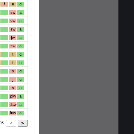
f
ʁ
ɑ
sw
a
vw
a
sw
a
ʃw
a
sw
a
t
ɑ
t
ɑ
s
ɑ
ʃ
ɑ
s
ɑ
plw
a
dʁw
a
fʁw
a
08