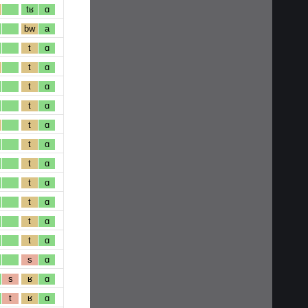
tʁ
ɑ
bw
a
t
ɑ
t
ɑ
t
ɑ
t
ɑ
t
ɑ
t
ɑ
t
ɑ
t
ɑ
t
ɑ
t
ɑ
t
ɑ
s
ɑ
s
ʁ
ɑ
t
ʁ
ɑ