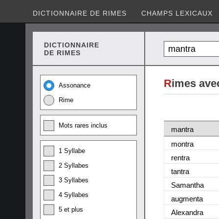
DICTIONNAIRE DE RIMES
CHAMPS LEXICAUX
DICTIONNAIRE
DE RIMES
R
imes ave
Assonance
Rime
Mots rares inclus
mantra
montra
1 Syllabe
rentra
2 Syllabes
tantra
3 Syllabes
Samantha
4 Syllabes
augmenta
5 et plus
Alexandra