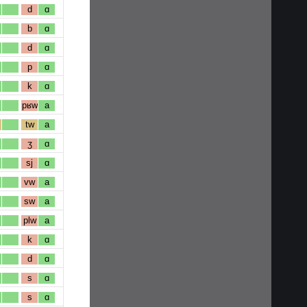
d
ɑ
b
ɑ
d
ɑ
p
ɑ
k
ɑ
pʁw
a
tw
a
ʒ
ɑ
sj
ɑ
vw
a
sw
a
plw
a
k
ɑ
d
ɑ
s
ɑ
s
ɑ