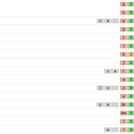
p
ɑ̃
s
ɑ̃
v
e
ʁ
ɑ̃
p
ɑ̃
t
ɑ̃
l
ɑ̃
k
ɔ̃
ʃ
ɑ̃
ɔ
ʁ
t
ɑ̃
ʁ
ɑ̃
ʃ
o
z
ɑ̃
ʁ
ɑ̃
z
a
bl
ɑ̃
ʁw
ɑ̃
l
ɑ̃
e
l
ɑ̃