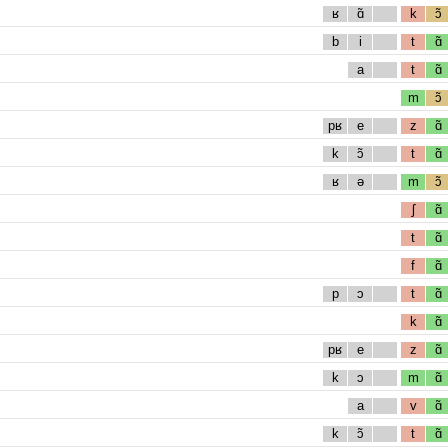
ʁ
ɑ̃
k
ɔ̃
b
i
t
ɑ̃
a
t
ɑ̃
m
ɔ̃
pʁ
e
z
ɑ̃
k
ɔ̃
t
ɑ̃
ʁ
ə
m
ɔ̃
ʃ
ɑ̃
t
ɑ̃
f
ɑ̃
p
ɔ
t
ɑ̃
k
ɑ̃
pʁ
e
z
ɑ̃
k
ɔ
m
ɑ̃
a
v
ɑ̃
k
ɔ̃
t
ɑ̃