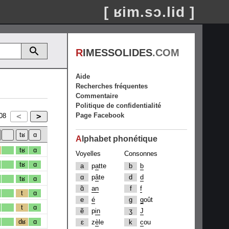
[ ʁim.sɔ.lid ]
R
IMESSOLIDES
.COM
Aide
Recherches fréquentes
Commentaire
Politique de confidentialité
Page Facebook
08
A
lphabet phonétique
tʁ
ɑ
Voyelles
Consonnes
tʁ
ɑ
a
p
a
tte
b
b
ɑ
p
â
te
d
d
tʁ
ɑ
ɑ̃
an
f
f
t
ɑ
e
é
g
g
oût
t
ɑ
ẽ
p
in
ʒ
J
dʁ
ɑ
ɛ
z
è
le
k
c
ou