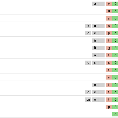
a
v
ɑ̃
ʁ
ɑ̃
s
ɑ̃
k
ɑ
s
ɑ̃
d
e
p
ɑ̃
ɑ̃
t
ɑ̃
ɑ̃
ʒ
ɑ̃
a
t
ɑ̃
d
ɛ
s
ɑ̃
t
ɑ̃
v
ɑ̃
e
t
ɑ̃
d
e
f
ɑ̃
pʁ
e
t
ɑ̃
p
ɑ̃
ɑ̃