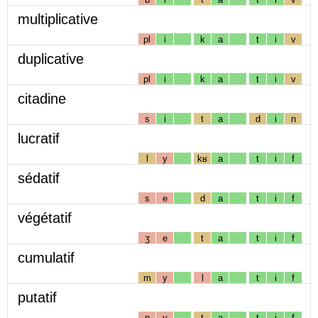
multiplicative
pl
i
k
a
t
i
v
duplicative
pl
i
k
a
t
i
v
citadine
s
i
t
a
d
i
n
lucratif
l
y
kʁ
a
t
i
f
sédatif
s
e
d
a
t
i
f
végétatif
ʒ
e
t
a
t
i
f
cumulatif
m
y
l
a
t
i
f
putatif
p
y
t
a
t
i
f