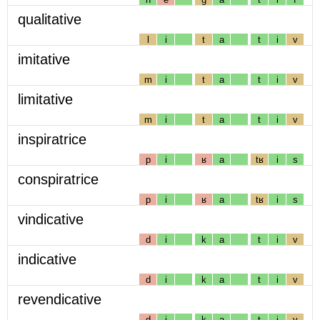
qualitative
l
i
t
a
t
i
v
imitative
m
i
t
a
t
i
v
limitative
m
i
t
a
t
i
v
inspiratrice
p
i
ʁ
a
tʁ
i
s
conspiratrice
p
i
ʁ
a
tʁ
i
s
vindicative
d
i
k
a
t
i
v
indicative
d
i
k
a
t
i
v
revendicative
d
i
k
a
t
i
v