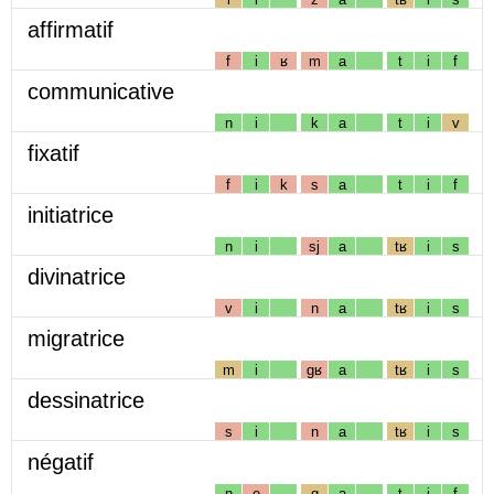
affirmatif
f
i
ʁ
m
a
t
i
f
communicative
n
i
k
a
t
i
v
fixatif
f
i
k
s
a
t
i
f
initiatrice
n
i
sj
a
tʁ
i
s
divinatrice
v
i
n
a
tʁ
i
s
migratrice
m
i
gʁ
a
tʁ
i
s
dessinatrice
s
i
n
a
tʁ
i
s
négatif
n
e
g
a
t
i
f