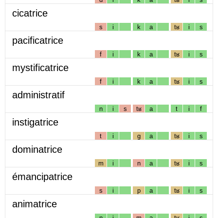
cicatrice
s
i
k
a
tʁ
i
s
pacificatrice
f
i
k
a
tʁ
i
s
mystificatrice
f
i
k
a
tʁ
i
s
administratif
n
i
s
tʁ
a
t
i
f
instigatrice
t
i
g
a
tʁ
i
s
dominatrice
m
i
n
a
tʁ
i
s
émancipatrice
s
i
p
a
tʁ
i
s
animatrice
n
i
m
a
tʁ
i
s