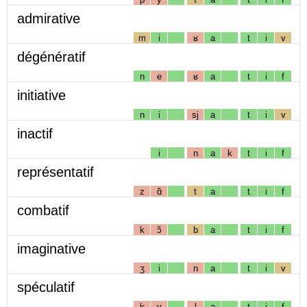
admirative
m
i
ʁ
a
t
i
v
dégénératif
n
e
ʁ
a
t
i
f
initiative
n
i
sj
a
t
i
v
inactif
i
n
a
k
t
i
f
représentatif
z
ɑ̃
t
a
t
i
f
combatif
k
ɔ̃
b
a
t
i
f
imaginative
ʒ
i
n
a
t
i
v
spéculatif
k
y
l
a
t
i
f