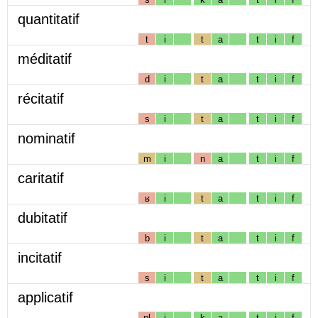
quantitatif
t
i
t
a
t
i
f
méditatif
d
i
t
a
t
i
f
récitatif
s
i
t
a
t
i
f
nominatif
m
i
n
a
t
i
f
caritatif
ʁ
i
t
a
t
i
f
dubitatif
b
i
t
a
t
i
f
incitatif
s
i
t
a
t
i
f
applicatif
pl
i
k
a
t
i
f