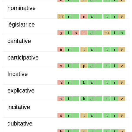
nominative
m
i
n
a
t
i
v
législatrice
ʒ
i
s
l
a
tʁ
i
s
caritative
ʁ
i
t
a
t
i
v
participative
s
i
p
a
t
i
v
fricative
fʁ
i
k
a
t
i
v
explicative
pl
i
k
a
t
i
v
incitative
s
i
t
a
t
i
v
dubitative
b
i
t
a
t
i
v