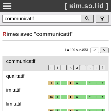
[ ʁim.sɔ.lid ]
R
imes avec "communicatif"
1
à
100
sur
4551
communicatif
qualitatif
l
i
t
a
t
i
f
imitatif
m
i
t
a
t
i
f
limitatif
m
i
t
a
t
i
f