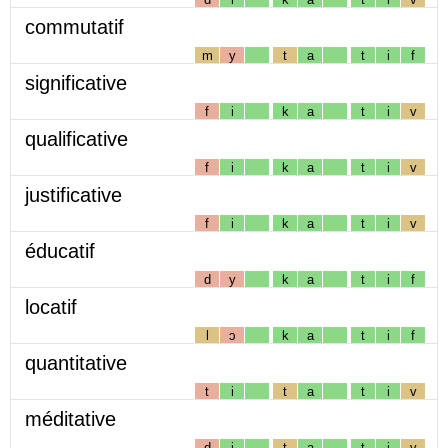
commutatif
m
y
t
a
t
i
f
significative
f
i
k
a
t
i
v
qualificative
f
i
k
a
t
i
v
justificative
f
i
k
a
t
i
v
éducatif
d
y
k
a
t
i
f
locatif
l
ɔ
k
a
t
i
f
quantitative
t
i
t
a
t
i
v
méditative
d
i
t
a
t
i
v