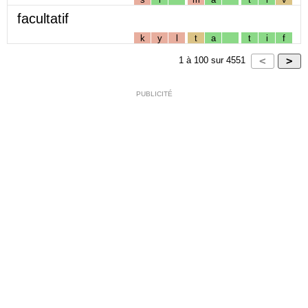
facultatif
k
y
l
t
a
t
i
f
1
à
100
sur
4551
PUBLICITÉ