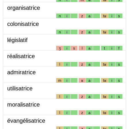
organisatrice
n
i
z
a
tʁ
i
s
colonisatrice
n
i
z
a
tʁ
i
s
législatif
ʒ
i
s
l
a
t
i
f
réalisatrice
l
i
z
a
tʁ
i
s
admiratrice
m
i
ʁ
a
tʁ
i
s
utilisatrice
l
i
z
a
tʁ
i
s
moralisatrice
l
i
z
a
tʁ
i
s
évangélisatrice
l
i
z
a
tʁ
i
s