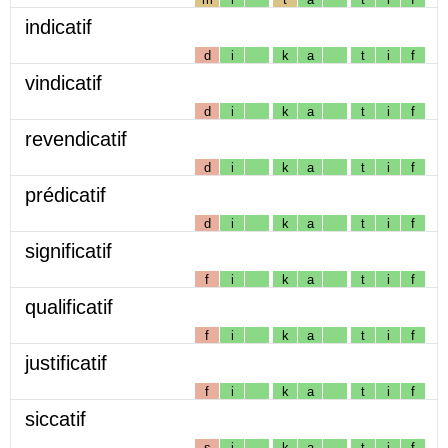
indicatif
d
i
k
a
t
i
f
vindicatif
d
i
k
a
t
i
f
revendicatif
d
i
k
a
t
i
f
prédicatif
d
i
k
a
t
i
f
significatif
f
i
k
a
t
i
f
qualificatif
f
i
k
a
t
i
f
justificatif
f
i
k
a
t
i
f
siccatif
s
i
k
a
t
i
f