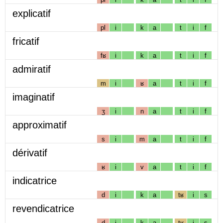
explicatif
pl
i
k
a
t
i
f
fricatif
fʁ
i
k
a
t
i
f
admiratif
m
i
ʁ
a
t
i
f
imaginatif
ʒ
i
n
a
t
i
f
approximatif
s
i
m
a
t
i
f
dérivatif
ʁ
i
v
a
t
i
f
indicatrice
d
i
k
a
tʁ
i
s
revendicatrice
d
i
k
a
tʁ
i
s