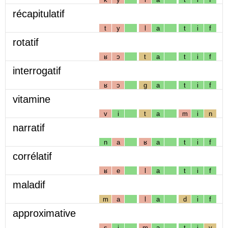
récapitulatif
t
y
l
a
t
i
f
rotatif
ʁ
ɔ
t
a
t
i
f
interrogatif
ʁ
ɔ
g
a
t
i
f
vitamine
v
i
t
a
m
i
n
narratif
n
a
ʁ
a
t
i
f
corrélatif
ʁ
e
l
a
t
i
f
maladif
m
a
l
a
d
i
f
approximative
s
i
m
a
t
i
v