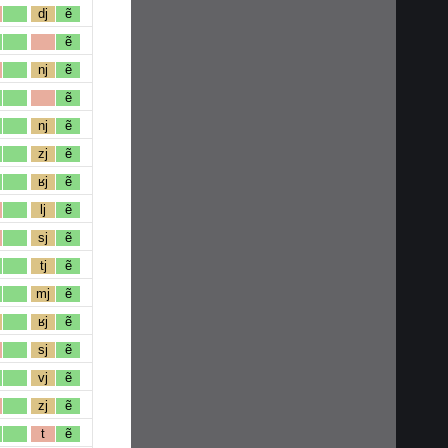
dj
ẽ
ẽ
nj
ẽ
ẽ
nj
ẽ
zj
ẽ
ʁj
ẽ
lj
ẽ
sj
ẽ
tj
ẽ
mj
ẽ
ʁj
ẽ
sj
ẽ
vj
ẽ
zj
ẽ
t
ẽ