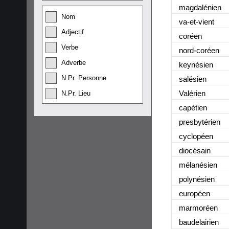
magdalénien
Nom
va-et-vient
Adjectif
coréen
Verbe
nord-coréen
Adverbe
keynésien
N.Pr. Personne
salésien
Valérien
N.Pr. Lieu
capétien
presbytérien
cyclopéen
diocésain
mélanésien
polynésien
européen
marmoréen
baudelairien