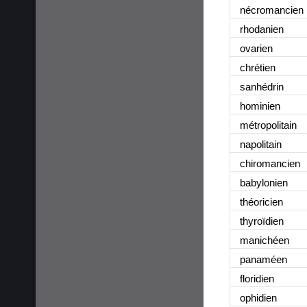
nécromancien
rhodanien
ovarien
chrétien
sanhédrin
hominien
métropolitain
napolitain
chiromancien
babylonien
théoricien
thyroïdien
manichéen
panaméen
floridien
ophidien