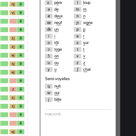
ɛː
p
è
re
l
l
oup
nj
ẽ
ə
d
e
m
m
vj
ẽ
ø
d
eu
x
n
n
ẽ
œ
n
eu
f
ɲ
si
gn
e
œ̃
un
p
p
ẽ
i
i
ʁ
r
zj
ẽ
o
t
ô
t
s
s
ur
zj
ẽ
ɔ
t
o
ge
t
t
ʁj
ẽ
ɔ̃
on
v
v
u
ou
z
z
sj
ẽ
y
u
ʃ
ch
at
ʁj
ẽ
Semi-voyelles
ẽ
ɥ
n
u
it
z
ẽ
w
ou
i
zj
ẽ
j
bi
ll
e
zj
ẽ
ẽ
PUBLICITÉ
ẽ
ʁj
ẽ