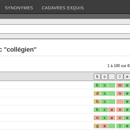
SYNONYMES
CADAVRES EXQUIS
 "collégien"
1
à
100
sur
8
k
ɔ
m
e
d
ɔ
n
e
b
ɔ
e
k
ɔ
ʁ
n
e
n
ɔ
ʁ
v
e
g
a
l
e