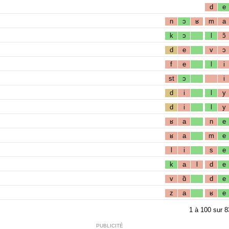
d
e
n
ɔ
ʁ
m
a
k
ɔ
l
ɔ̃
d
e
v
ɔ
f
e
l
i
st
ɔ
i
d
i
l
y
d
i
l
y
ʁ
a
n
e
ʁ
a
m
e
l
i
s
e
k
a
l
d
e
v
ɑ̃
d
e
z
a
ʁ
e
1
à
100
sur
8
PUBLICITÉ