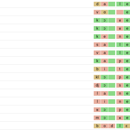
d
a
l
e
v
ɑ
e
k
ɔ
ʁ
e
k
ɔ
ʁ
e
k
e
n
e
s
a
l
e
v
a
l
e
k
a
p
e
b
i
t
e
kl
ɔ
p
e
dj
ɔ
s
e
l
a
n
e
l
i
n
e
ʁ
ɔ
p
e
m
ɔ
ʁ
e
b
o
d
l
ɛː