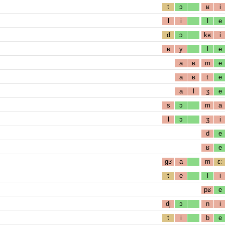
t
ɔ
ʁ
i
l
i
l
e
d
ɔ
kʁ
i
ʁ
y
l
e
a
ʁ
m
e
a
ʁ
t
e
a
l
ʒ
e
s
ɔ
m
a
l
ɔ
ʒ
i
d
e
ʁ
e
gʁ
a
m
ɛː
t
e
l
i
pʁ
e
dj
ɔ
n
i
t
i
b
e