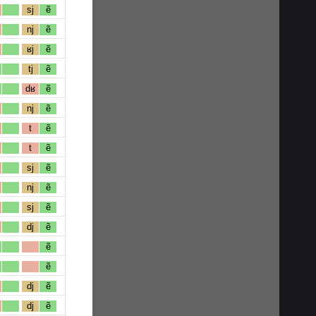
sj
ẽ
nj
ẽ
ʁj
ẽ
tj
ẽ
dʁ
ẽ
nj
ẽ
t
ẽ
t
ẽ
sj
ẽ
nj
ẽ
sj
ẽ
dj
ẽ
ẽ
ẽ
dj
ẽ
dj
ẽ