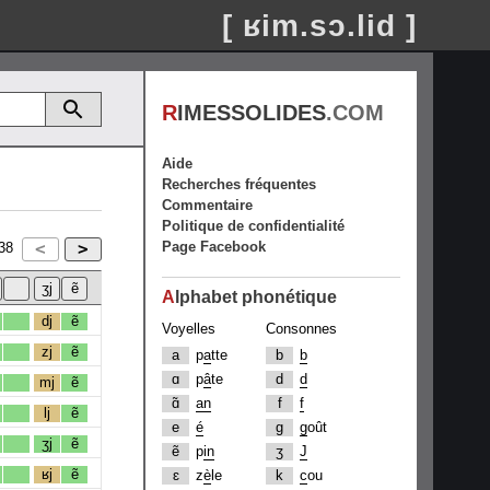
[ ʁim.sɔ.lid ]
R
IMESSOLIDES
.COM
Aide
Recherches fréquentes
Commentaire
Politique de confidentialité
Page Facebook
38
A
lphabet phonétique
dj
ẽ
Voyelles
Consonnes
zj
ẽ
a
p
a
tte
b
b
ɑ
p
â
te
d
d
mj
ẽ
ɑ̃
an
f
f
lj
ẽ
e
é
g
g
oût
ʒj
ẽ
ẽ
p
in
ʒ
J
ʁj
ẽ
ɛ
z
è
le
k
c
ou