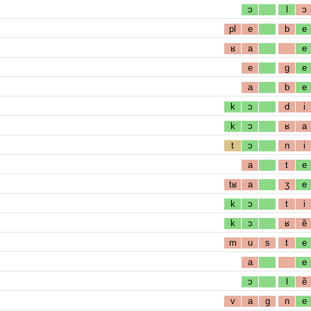
ɔ
l
ɔ
pl
e
b
e
ʁ
a
e
e
g
e
a
b
e
k
ɔ
d
i
k
ɔ
ʁ
a
t
ɔ
n
i
a
t
e
tʁ
a
ʒ
e
k
ɔ
t
i
k
ɔ
ʁ
ẽ
m
u
s
t
e
a
e
ɔ
l
ẽ
v
a
g
n
e