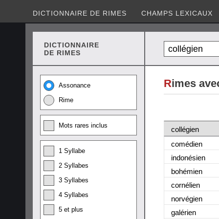
DICTIONNAIRE DE RIMES
CHAMPS LEXICAUX
DICTIONNAIRE
DE RIMES
R
imes avec
Assonance
Rime
Mots rares inclus
collégien
comédien
1 Syllabe
indonésien
2 Syllabes
bohémien
3 Syllabes
cornélien
4 Syllabes
norvégien
5 et plus
galérien