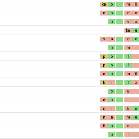
kʁ
ɔ
m
ɑ̃
ʁ
ɔ
d
a
ɔ
v
a
kʁ
e
s
a
n
e
ɔ
m
i
p
ɔ
l
i
p
ɔ
l
i
ʁ
ɔ
m
ɑ̃
b
i
l
ɔ
ɔ
ʁ
i
ʁ
ɔ
i
n
i
k
e
n
a
m
e
fl
ɔ
ʁ
i
ɔ
f
i