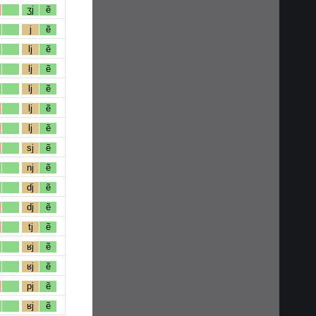
ʒj
ẽ
j
ẽ
lj
ẽ
lj
ẽ
lj
ẽ
lj
ẽ
lj
ẽ
sj
ẽ
nj
ẽ
dj
ẽ
dj
ẽ
tj
ẽ
ʁj
ẽ
ʁj
ẽ
pj
ẽ
ʁj
ẽ