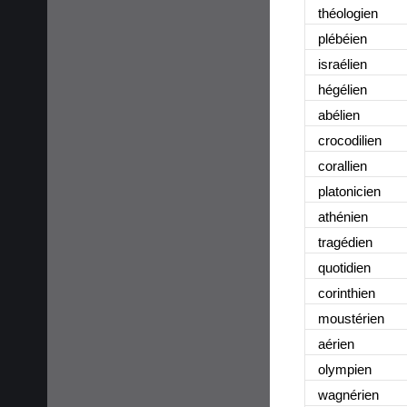
théologien
plébéien
israélien
hégélien
abélien
crocodilien
corallien
platonicien
athénien
tragédien
quotidien
corinthien
moustérien
aérien
olympien
wagnérien