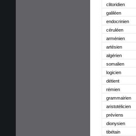
clitoridien
galiléen
endocrinien
céruléen
arménien
artésien
algérien
somalien
logicien
détient
rémien
grammairien
aristotélicien
préviens
dionysien
tibétain