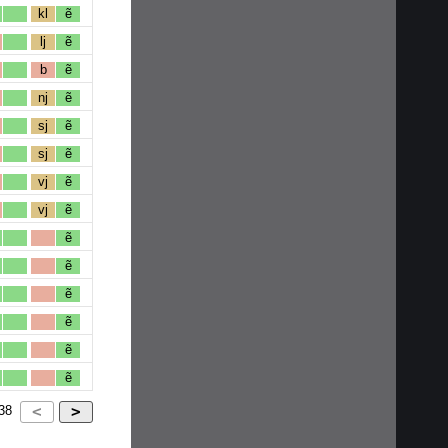
kl
ẽ
lj
ẽ
b
ẽ
nj
ẽ
sj
ẽ
sj
ẽ
vj
ẽ
vj
ẽ
ẽ
ẽ
ẽ
ẽ
ẽ
ẽ
38