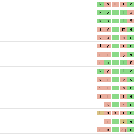
k
a
ʁ
t
e
k
ɔ
l
ɔ̃
k
ɔ
l
ɔ̃
s
y
m
e
v
e
n
e
l
y
t
e
n
i
ʒ
e
ʁ
ɔ
l
ẽ
k
y
l
e
s
i
b
e
s
i
b
e
s
i
f
e
ɛ
s
e
b
a
k
t
e
i
tl
e
n
e
zɥ
e