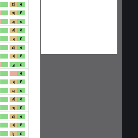
zj
ẽ
bj
ẽ
bj
ẽ
ʁj
ẽ
ʁj
ẽ
ʁj
ẽ
ʁj
ẽ
ʒj
ẽ
ẽ
ʁj
ẽ
ʁj
ẽ
ʁj
ẽ
nj
ẽ
ʁj
ẽ
ʁj
ẽ
lj
ẽ