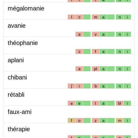
mégalomanie
l
ɔ
m
a
n
i
avanie
a
v
a
n
i
théophanie
ɔ
f
a
n
i
aplani
a
pl
a
n
i
chibani
ʃ
i
b
a
n
i
rétabli
ʁ
e
t
a
bl
i
faux-ami
f
o
z
a
m
i
thérapie
t
e
ʁ
a
p
i