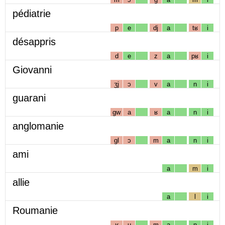
pédiatrie
p
e
dj
a
tʁ
i
désappris
d
e
z
a
pʁ
i
Giovanni
ʒj
ɔ
v
a
n
i
guarani
gw
a
ʁ
a
n
i
anglomanie
gl
ɔ
m
a
n
i
ami
a
m
i
allie
a
l
i
Roumanie
ʁ
u
m
a
n
i