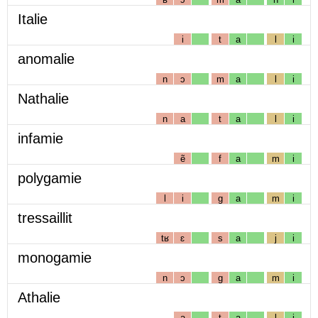
Italie
i
t
a
l
i
anomalie
n
ɔ
m
a
l
i
Nathalie
n
a
t
a
l
i
infamie
ẽ
f
a
m
i
polygamie
l
i
g
a
m
i
tressaillit
tʁ
ɛ
s
a
j
i
monogamie
n
ɔ
g
a
m
i
Athalie
a
t
a
l
i