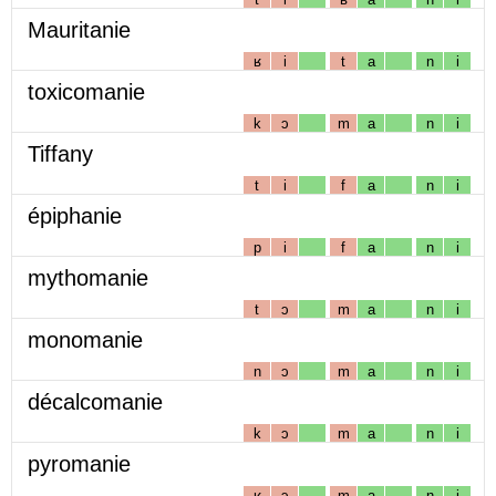
Mauritanie
ʁ
i
t
a
n
i
toxicomanie
k
ɔ
m
a
n
i
Tiffany
t
i
f
a
n
i
épiphanie
p
i
f
a
n
i
mythomanie
t
ɔ
m
a
n
i
monomanie
n
ɔ
m
a
n
i
décalcomanie
k
ɔ
m
a
n
i
pyromanie
ʁ
ɔ
m
a
n
i