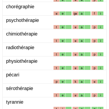
chorégraphie
ʁ
e
gʁ
a
f
i
psychothérapie
t
e
ʁ
a
p
i
chimiothérapie
t
e
ʁ
a
p
i
radiothérapie
t
e
ʁ
a
p
i
physiothérapie
t
e
ʁ
a
p
i
pécari
p
e
k
a
ʁ
i
sérothérapie
t
e
ʁ
a
p
i
tyrannie
t
i
ʁ
a
n
i