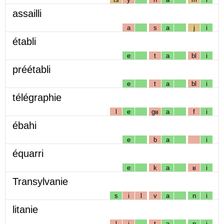
assailli
a
s
a
j
i
établi
e
t
a
bl
i
préétabli
e
t
a
bl
i
télégraphie
l
e
gʁ
a
f
i
ébahi
e
b
a
i
équarri
e
k
a
ʁ
i
Transylvanie
s
i
l
v
a
n
i
litanie
l
i
t
a
n
i