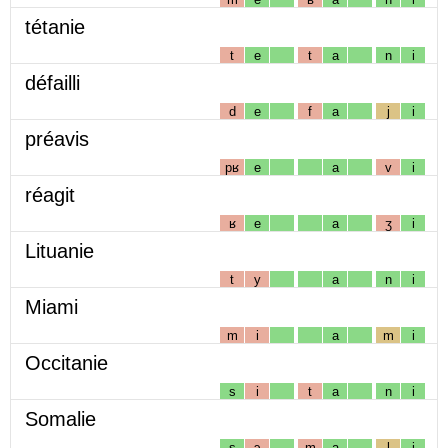
tétanie
t
e
t
a
n
i
défailli
d
e
f
a
j
i
préavis
pʁ
e
a
v
i
réagit
ʁ
e
a
ʒ
i
Lituanie
t
y
a
n
i
Miami
m
i
a
m
i
Occitanie
s
i
t
a
n
i
Somalie
s
ɔ
m
a
l
i