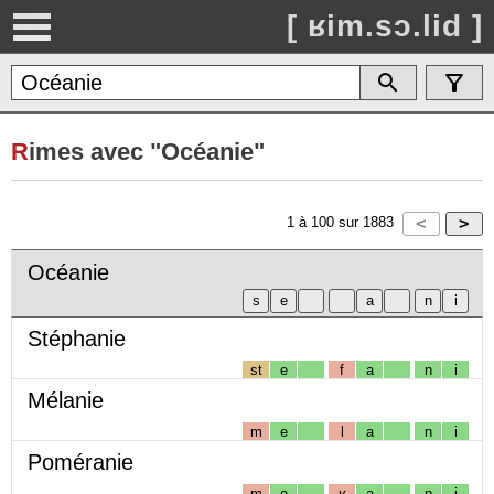
[ ʁim.sɔ.lid ]
R
imes avec "Océanie"
1
à
100
sur
1883
Océanie
Stéphanie
st
e
f
a
n
i
Mélanie
m
e
l
a
n
i
Poméranie
m
e
ʁ
a
n
i