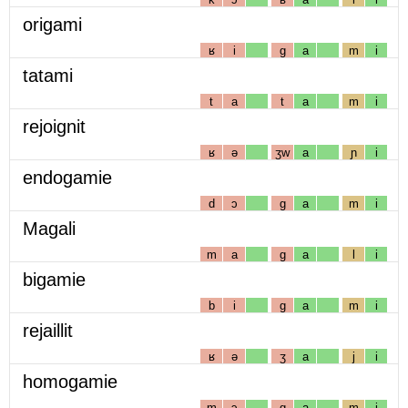
origami
ʁ
i
g
a
m
i
tatami
t
a
t
a
m
i
rejoignit
ʁ
ə
ʒw
a
ɲ
i
endogamie
d
ɔ
g
a
m
i
Magali
m
a
g
a
l
i
bigamie
b
i
g
a
m
i
rejaillit
ʁ
ə
ʒ
a
j
i
homogamie
m
ɔ
g
a
m
i