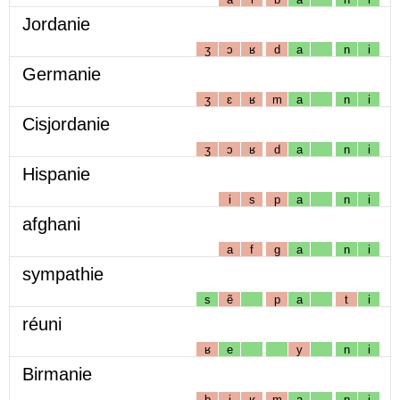
Jordanie
ʒ
ɔ
ʁ
d
a
n
i
Germanie
ʒ
ɛ
ʁ
m
a
n
i
Cisjordanie
ʒ
ɔ
ʁ
d
a
n
i
Hispanie
i
s
p
a
n
i
afghani
a
f
g
a
n
i
sympathie
s
ẽ
p
a
t
i
réuni
ʁ
e
y
n
i
Birmanie
b
i
ʁ
m
a
n
i