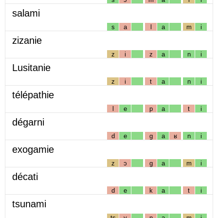
salami
s
a
l
a
m
i
zizanie
z
i
z
a
n
i
Lusitanie
z
i
t
a
n
i
télépathie
l
e
p
a
t
i
dégarni
d
e
g
a
ʁ
n
i
exogamie
z
ɔ
g
a
m
i
décati
d
e
k
a
t
i
tsunami
ts
y
n
a
m
i