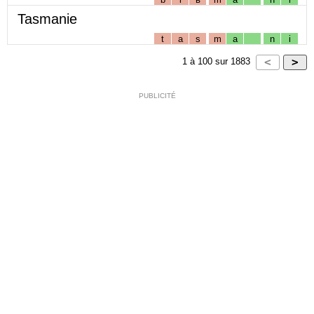
Tasmanie
t
a
s
m
a
n
i
1
à
100
sur
1883
PUBLICITÉ