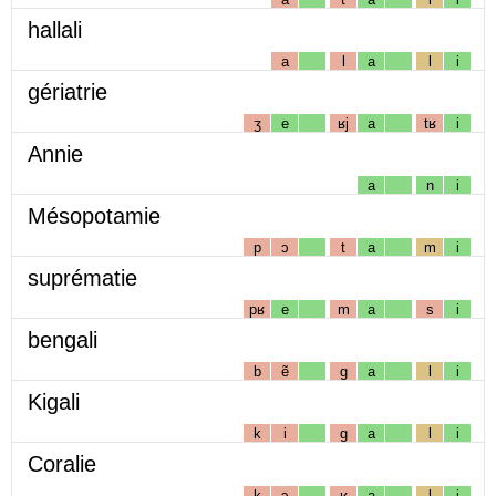
hallali
a
l
a
l
i
gériatrie
ʒ
e
ʁj
a
tʁ
i
Annie
a
n
i
Mésopotamie
p
ɔ
t
a
m
i
suprématie
pʁ
e
m
a
s
i
bengali
b
ẽ
g
a
l
i
Kigali
k
i
g
a
l
i
Coralie
k
ɔ
ʁ
a
l
i