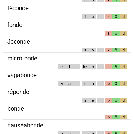
féconde
f
e
k
ɔ̃
d
fonde
f
ɔ̃
d
Joconde
ʒ
ɔ
k
ɔ̃
d
micro-onde
m
i
kʁ
o
ɔ̃
d
vagabonde
v
a
g
a
b
ɔ̃
d
réponde
ʁ
e
p
ɔ̃
d
bonde
b
ɔ̃
d
nauséabonde
z
e
a
b
ɔ̃
d