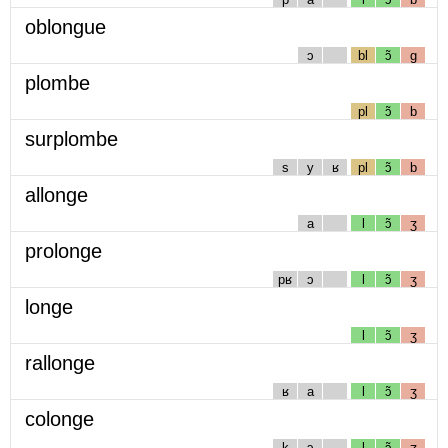
oblongue
ɔ
bl
ɔ̃
g
plombe
pl
ɔ̃
b
surplombe
s
y
ʁ
pl
ɔ̃
b
allonge
a
l
ɔ̃
ʒ
prolonge
pʁ
ɔ
l
ɔ̃
ʒ
longe
l
ɔ̃
ʒ
rallonge
ʁ
a
l
ɔ̃
ʒ
colonge
k
ɔ
l
ɔ̃
ʒ