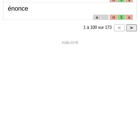
énonce
e
n
ɔ̃
s
1
à
100
sur
173
PUBLICITÉ