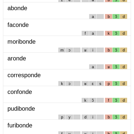
abonde
a
b
ɔ̃
d
faconde
f
a
k
ɔ̃
d
moribonde
m
ɔ
ʁ
i
b
ɔ̃
d
aronde
a
ʁ
ɔ̃
d
corresponde
k
ɔ
ʁ
ɛ
s
p
ɔ̃
d
confonde
k
ɔ̃
f
ɔ̃
d
pudibonde
p
y
d
i
b
ɔ̃
d
furibonde
f
y
ʁ
i
b
ɔ̃
d