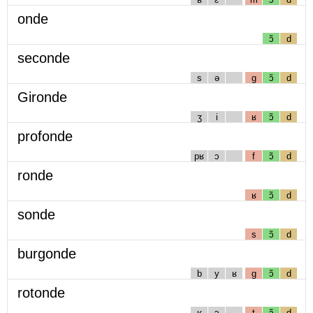
onde
ɔ̃
d
seconde
s
ə
g
ɔ̃
d
Gironde
ʒ
i
ʁ
ɔ̃
d
profonde
pʁ
ɔ
f
ɔ̃
d
ronde
ʁ
ɔ̃
d
sonde
s
ɔ̃
d
burgonde
b
y
ʁ
g
ɔ̃
d
rotonde
ʁ
ɔ
t
ɔ̃
d