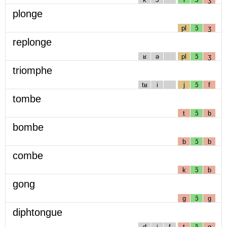
plonge
pl
ɔ̃
ʒ
replonge
ʁ
ə
pl
ɔ̃
ʒ
triomphe
tʁ
i
j
ɔ̃
f
tombe
t
ɔ̃
b
bombe
b
ɔ̃
b
combe
k
ɔ̃
b
gong
g
ɔ̃
g
diphtongue
d
i
f
t
ɔ̃
g