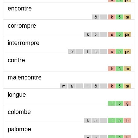
encontre
ɑ̃
k
ɔ̃
tʁ
corrompre
k
ɔ
ʁ
ɔ̃
pʁ
interrompre
ẽ
t
ɛ
ʁ
ɔ̃
pʁ
contre
k
ɔ̃
tʁ
malencontre
m
a
l
ɑ̃
k
ɔ̃
tʁ
longue
l
ɔ̃
g
colombe
k
ɔ
l
ɔ̃
b
palombe
p
a
l
ɔ̃
b