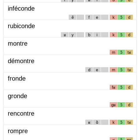
inféconde
ẽ
f
e
k
ɔ̃
d
rubiconde
ʁ
y
b
i
k
ɔ̃
d
montre
m
ɔ̃
tʁ
démontre
d
e
m
ɔ̃
tʁ
fronde
fʁ
ɔ̃
d
gronde
gʁ
ɔ̃
d
rencontre
ʁ
ɑ̃
k
ɔ̃
tʁ
rompre
ʁ
ɔ̃
pʁ