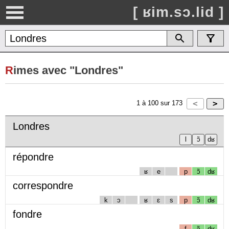
[ ʁim.sɔ.lid ]
R
imes avec "Londres"
1
à
100
sur
173
Londres
répondre
ʁ
e
p
ɔ̃
dʁ
correspondre
k
ɔ
ʁ
ɛ
s
p
ɔ̃
dʁ
fondre
f
ɔ̃
dʁ