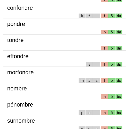
confondre
k
ɔ̃
f
ɔ̃
dʁ
pondre
p
ɔ̃
dʁ
tondre
t
ɔ̃
dʁ
effondre
ɛ
f
ɔ̃
dʁ
morfondre
m
ɔ
ʁ
f
ɔ̃
dʁ
nombre
n
ɔ̃
bʁ
pénombre
p
e
n
ɔ̃
bʁ
surnombre
s
y
ʁ
n
ɔ̃
bʁ