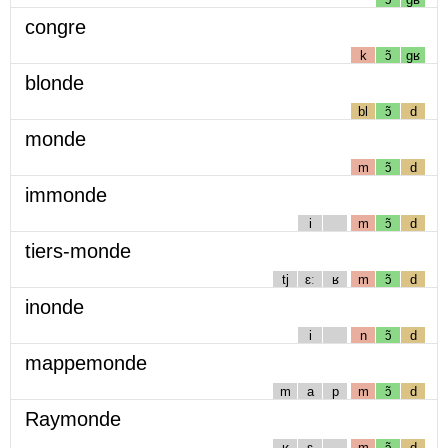
congre
k
ɔ̃
gʁ
blonde
bl
ɔ̃
d
monde
m
ɔ̃
d
immonde
i
m
ɔ̃
d
tiers-monde
tj
ɛː
ʁ
m
ɔ̃
d
inonde
i
n
ɔ̃
d
mappemonde
m
a
p
m
ɔ̃
d
Raymonde
ʁ
ɛ
m
ɔ̃
d