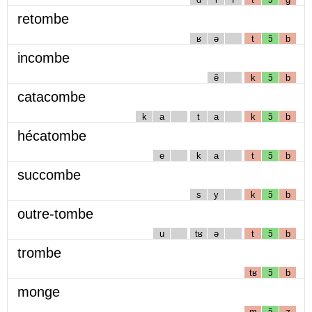
retombe
ʁ
ə
t
ɔ̃
b
incombe
ẽ
k
ɔ̃
b
catacombe
k
a
t
a
k
ɔ̃
b
hécatombe
e
k
a
t
ɔ̃
b
succombe
s
y
k
ɔ̃
b
outre-tombe
u
tʁ
ə
t
ɔ̃
b
trombe
tʁ
ɔ̃
b
monge
m
ɔ̃
ʒ