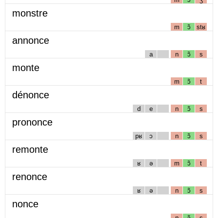
monstre
m
ɔ̃
stʁ
annonce
a
n
ɔ̃
s
monte
m
ɔ̃
t
dénonce
d
e
n
ɔ̃
s
prononce
pʁ
ɔ
n
ɔ̃
s
remonte
ʁ
ə
m
ɔ̃
t
renonce
ʁ
ə
n
ɔ̃
s
nonce
n
ɔ̃
s