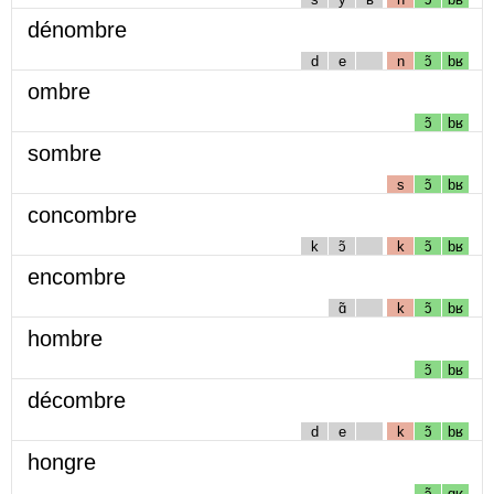
dénombre
d
e
n
ɔ̃
bʁ
ombre
ɔ̃
bʁ
sombre
s
ɔ̃
bʁ
concombre
k
ɔ̃
k
ɔ̃
bʁ
encombre
ɑ̃
k
ɔ̃
bʁ
hombre
ɔ̃
bʁ
décombre
d
e
k
ɔ̃
bʁ
hongre
ɔ̃
gʁ