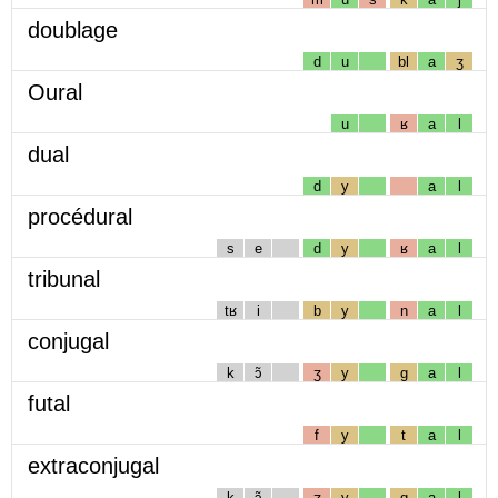
doublage
d
u
bl
a
ʒ
Oural
u
ʁ
a
l
dual
d
y
a
l
procédural
s
e
d
y
ʁ
a
l
tribunal
tʁ
i
b
y
n
a
l
conjugal
k
ɔ̃
ʒ
y
g
a
l
futal
f
y
t
a
l
extraconjugal
k
ɔ̃
ʒ
y
g
a
l