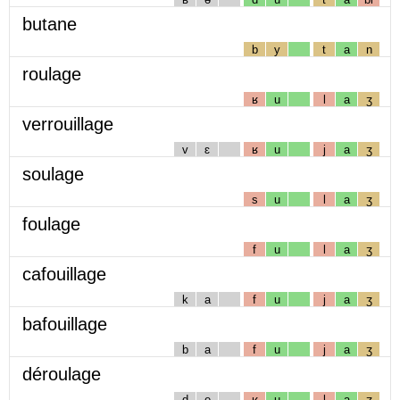
butane
b
y
t
a
n
roulage
ʁ
u
l
a
ʒ
verrouillage
v
ɛ
ʁ
u
j
a
ʒ
soulage
s
u
l
a
ʒ
foulage
f
u
l
a
ʒ
cafouillage
k
a
f
u
j
a
ʒ
bafouillage
b
a
f
u
j
a
ʒ
déroulage
d
e
ʁ
u
l
a
ʒ