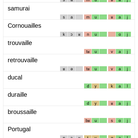
samurai
s
a
m
u
ʁ
a
j
Cornouailles
k
ɔ
ʁ
n
u
ɑ
j
trouvaille
tʁ
u
v
a
j
retrouvaille
ʁ
ə
tʁ
u
v
a
j
ducal
d
y
k
a
l
duraille
d
y
ʁ
a
j
broussaille
bʁ
u
s
ɑ
j
Portugal
p
ɔ
ʁ
t
y
g
a
l