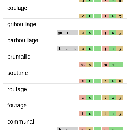
coulage
k
u
l
a
ʒ
gribouillage
gʁ
i
b
u
j
a
ʒ
barbouillage
b
a
ʁ
b
u
j
a
ʒ
brumaille
bʁ
y
m
ɑ
j
soutane
s
u
t
a
n
routage
ʁ
u
t
a
ʒ
foutage
f
u
t
a
ʒ
communal
k
ɔ
m
y
n
a
l