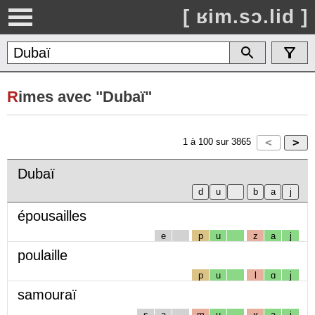
[ ʁim.sɔ.lid ]
R
imes avec "Dubaï"
1
à
100
sur
3865
Dubaï
épousailles
e
p
u
z
a
j
poulaille
p
u
l
ɑ
j
samouraï
s
a
m
u
ʁ
a
j