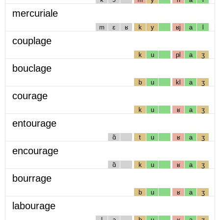
mercuriale
m
ɛ
ʁ
k
y
ʁj
a
l
couplage
k
u
pl
a
ʒ
bouclage
b
u
kl
a
ʒ
courage
k
u
ʁ
a
ʒ
entourage
ɑ̃
t
u
ʁ
a
ʒ
encourage
ɑ̃
k
u
ʁ
a
ʒ
bourrage
b
u
ʁ
a
ʒ
labourage
l
a
b
u
ʁ
a
ʒ