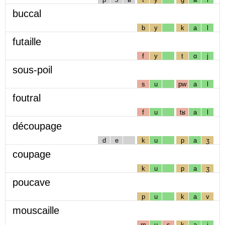
buccal
b
y
k
a
l
futaille
f
y
t
ɑ
j
sous-poil
s
u
pw
a
l
foutral
f
u
tʁ
a
l
découpage
d
e
k
u
p
a
ʒ
coupage
k
u
p
a
ʒ
poucave
p
u
k
a
v
mouscaille
m
u
s
k
a
j