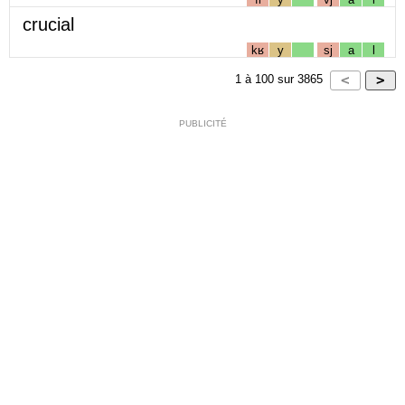
crucial
kʁ
y
sj
a
l
1
à
100
sur
3865
PUBLICITÉ