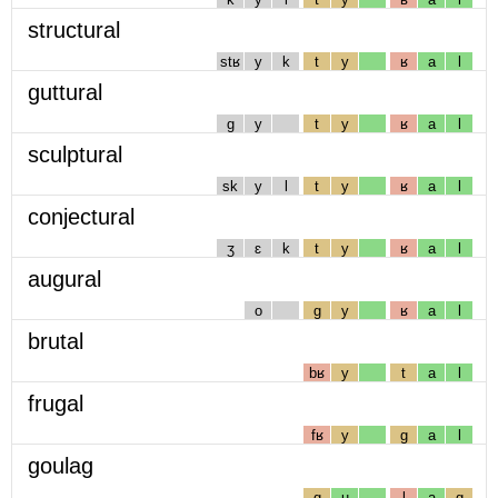
structural
stʁ
y
k
t
y
ʁ
a
l
guttural
g
y
t
y
ʁ
a
l
sculptural
sk
y
l
t
y
ʁ
a
l
conjectural
ʒ
ɛ
k
t
y
ʁ
a
l
augural
o
g
y
ʁ
a
l
brutal
bʁ
y
t
a
l
frugal
fʁ
y
g
a
l
goulag
g
u
l
a
g