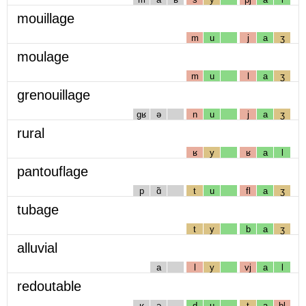
mouillage
m
u
j
a
ʒ
moulage
m
u
l
a
ʒ
grenouillage
gʁ
ə
n
u
j
a
ʒ
rural
ʁ
y
ʁ
a
l
pantouflage
p
ɑ̃
t
u
fl
a
ʒ
tubage
t
y
b
a
ʒ
alluvial
a
l
y
vj
a
l
redoutable
ʁ
ə
d
u
t
a
bl