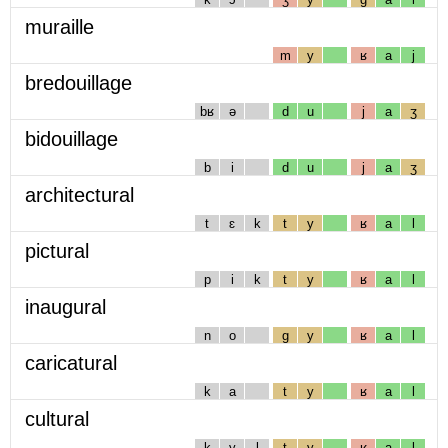
muraille
m
y
ʁ
a
j
bredouillage
bʁ
ə
d
u
j
a
ʒ
bidouillage
b
i
d
u
j
a
ʒ
architectural
t
ɛ
k
t
y
ʁ
a
l
pictural
p
i
k
t
y
ʁ
a
l
inaugural
n
o
g
y
ʁ
a
l
caricatural
k
a
t
y
ʁ
a
l
cultural
k
y
l
t
y
ʁ
a
l