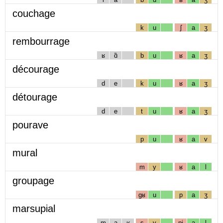
couchage
k
u
ʃ
a
ʒ
rembourrage
ʁ
ɑ̃
b
u
ʁ
a
ʒ
décourage
d
e
k
u
ʁ
a
ʒ
détourage
d
e
t
u
ʁ
a
ʒ
pourave
p
u
ʁ
a
v
mural
m
y
ʁ
a
l
groupage
gʁ
u
p
a
ʒ
marsupial
m
a
ʁ
s
y
pj
a
l