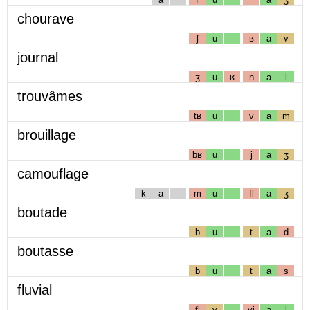
chourave
ʃ
u
ʁ
a
v
journal
ʒ
u
ʁ
n
a
l
trouvâmes
tʁ
u
v
a
m
brouillage
bʁ
u
j
a
ʒ
camouflage
k
a
m
u
fl
a
ʒ
boutade
b
u
t
a
d
boutasse
b
u
t
a
s
fluvial
fl
y
vj
a
l