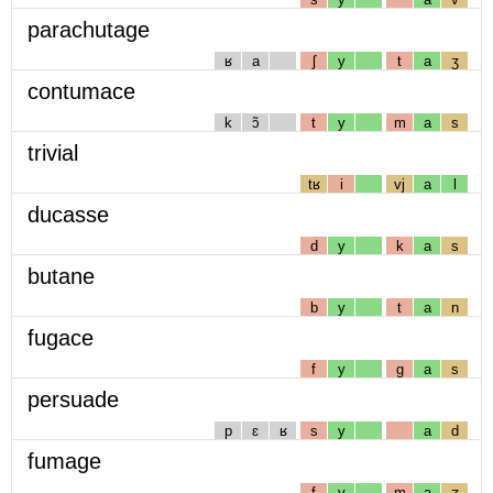
parachutage
ʁ
a
ʃ
y
t
a
ʒ
contumace
k
ɔ̃
t
y
m
a
s
trivial
tʁ
i
vj
a
l
ducasse
d
y
k
a
s
butane
b
y
t
a
n
fugace
f
y
g
a
s
persuade
p
ɛ
ʁ
s
y
a
d
fumage
f
y
m
a
ʒ