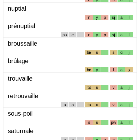
nuptial
n
y
p
sj
a
l
prénuptial
pʁ
e
n
y
p
sj
a
l
broussaille
bʁ
u
s
ɑ
j
brûlage
bʁ
y
l
a
ʒ
trouvaille
tʁ
u
v
a
j
retrouvaille
ʁ
ə
tʁ
u
v
a
j
sous-poil
s
u
pw
a
l
saturnale
s
a
t
y
ʁ
n
a
l