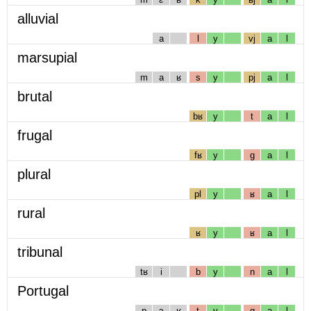
alluvial
a
l
y
vj
a
l
marsupial
m
a
ʁ
s
y
pj
a
l
brutal
bʁ
y
t
a
l
frugal
fʁ
y
g
a
l
plural
pl
y
ʁ
a
l
rural
ʁ
y
ʁ
a
l
tribunal
tʁ
i
b
y
n
a
l
Portugal
p
ɔ
ʁ
t
y
g
a
l