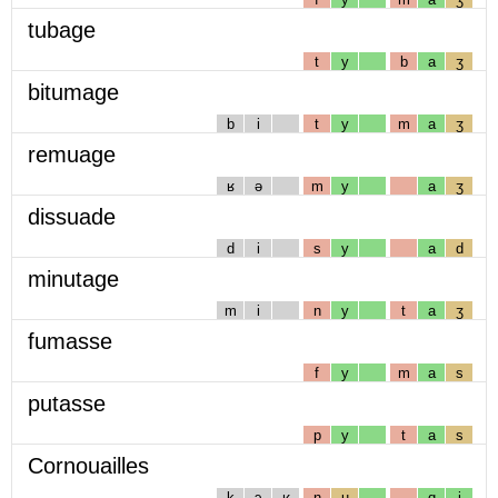
tubage
t
y
b
a
ʒ
bitumage
b
i
t
y
m
a
ʒ
remuage
ʁ
ə
m
y
a
ʒ
dissuade
d
i
s
y
a
d
minutage
m
i
n
y
t
a
ʒ
fumasse
f
y
m
a
s
putasse
p
y
t
a
s
Cornouailles
k
ɔ
ʁ
n
u
ɑ
j