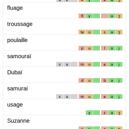
fluage
fl
y
a
ʒ
troussage
tʁ
u
s
a
ʒ
poulaille
p
u
l
ɑ
j
samouraï
s
a
m
u
ʁ
a
j
Dubaï
d
u
b
a
j
samurai
s
a
m
u
ʁ
a
j
usage
y
z
a
ʒ
Suzanne
s
y
z
a
n