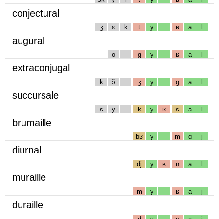
conjectural
ʒ
ɛ
k
t
y
ʁ
a
l
augural
o
g
y
ʁ
a
l
extraconjugal
k
ɔ̃
ʒ
y
g
a
l
succursale
s
y
k
y
ʁ
s
a
l
brumaille
bʁ
y
m
ɑ
j
diurnal
dj
y
ʁ
n
a
l
muraille
m
y
ʁ
a
j
duraille
d
y
ʁ
a
j