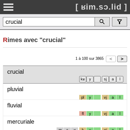
[ ʁim.sɔ.lid ]
R
imes avec "crucial"
1
à
100
sur
3865
crucial
pluvial
pl
y
vj
a
l
fluvial
fl
y
vj
a
l
mercuriale
m
ɛ
ʁ
k
y
ʁj
a
l