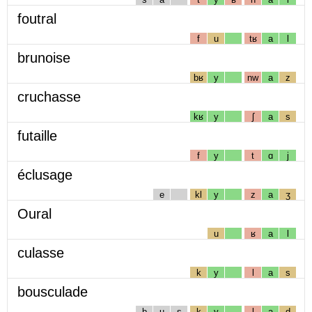
foutral
f
u
tʁ
a
l
brunoise
bʁ
y
nw
a
z
cruchasse
kʁ
y
ʃ
a
s
futaille
f
y
t
ɑ
j
éclusage
e
kl
y
z
a
ʒ
Oural
u
ʁ
a
l
culasse
k
y
l
a
s
bousculade
b
u
s
k
y
l
a
d