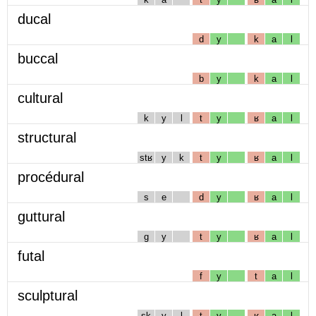
ducal
d
y
k
a
l
buccal
b
y
k
a
l
cultural
k
y
l
t
y
ʁ
a
l
structural
stʁ
y
k
t
y
ʁ
a
l
procédural
s
e
d
y
ʁ
a
l
guttural
g
y
t
y
ʁ
a
l
futal
f
y
t
a
l
sculptural
sk
y
l
t
y
ʁ
a
l