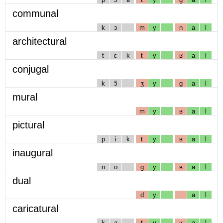
communal
k
ɔ
m
y
n
a
l
architectural
t
ɛ
k
t
y
ʁ
a
l
conjugal
k
ɔ̃
ʒ
y
g
a
l
mural
m
y
ʁ
a
l
pictural
p
i
k
t
y
ʁ
a
l
inaugural
n
o
g
y
ʁ
a
l
dual
d
y
a
l
caricatural
k
a
t
y
ʁ
a
l