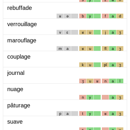
rebuffade
ʁ
ə
b
y
f
a
d
verrouillage
v
ɛ
ʁ
u
j
a
ʒ
marouflage
m
a
ʁ
u
fl
a
ʒ
couplage
k
u
pl
a
ʒ
journal
ʒ
u
ʁ
n
a
l
nuage
n
y
a
ʒ
pâturage
p
a
t
y
ʁ
a
ʒ
suave
s
y
a
v