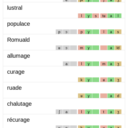
lustral
l
y
s
tʁ
a
l
populace
p
ɔ
p
y
l
a
s
Romuald
ʁ
ɔ
m
y
a
ld
allumage
a
l
y
m
a
ʒ
curage
k
y
ʁ
a
ʒ
ruade
ʁ
y
a
d
chalutage
ʃ
a
l
y
t
a
ʒ
récurage
ʁ
e
k
y
ʁ
a
ʒ