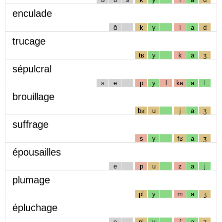
enculade
ɑ̃
k
y
l
a
d
trucage
tʁ
y
k
a
ʒ
sépulcral
s
e
p
y
l
kʁ
a
l
brouillage
bʁ
u
j
a
ʒ
suffrage
s
y
fʁ
a
ʒ
épousailles
e
p
u
z
a
j
plumage
pl
y
m
a
ʒ
épluchage
e
pl
y
ʃ
a
ʒ