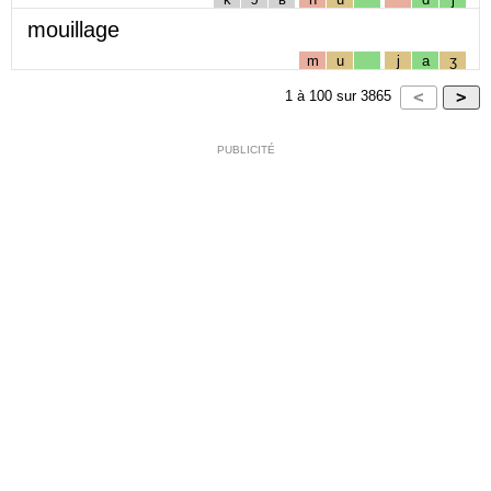
mouillage
m
u
j
a
ʒ
1
à
100
sur
3865
PUBLICITÉ