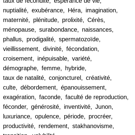
taux de fécondité,
espérance de vie,
nuptialité,
exubérance,
Héra,
imagination,
maternité,
plénitude,
prolixité,
Cérès,
ménopause,
surabondance,
naissances,
phallus,
prodigalité,
spermatozoïde,
vieillissement,
divinité,
fécondation,
croisement,
inépuisable,
variété,
démographe,
femme,
hybride,
taux de natalité,
conjoncturel,
créativité,
culte,
débordement,
épanouissement,
exagération,
faconde,
faculté de reproduction,
féconder,
générosité,
inventivité,
Junon,
luxuriance,
opulence,
période,
procréer,
productivité,
rendement,
stakhanovisme,