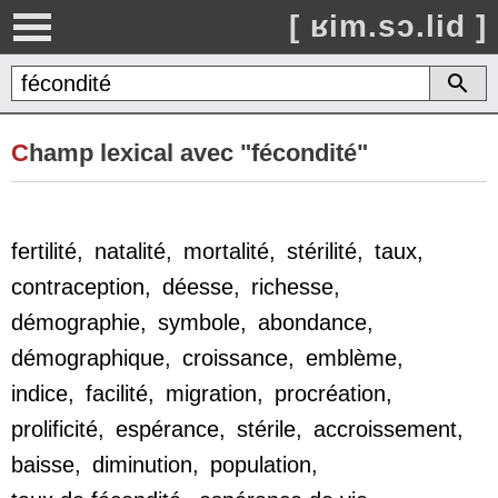
[ ʁim.sɔ.lid ]
C
hamp lexical avec "fécondité"
fertilité,
natalité,
mortalité,
stérilité,
taux,
contraception,
déesse,
richesse,
démographie,
symbole,
abondance,
démographique,
croissance,
emblème,
indice,
facilité,
migration,
procréation,
prolificité,
espérance,
stérile,
accroissement,
baisse,
diminution,
population,