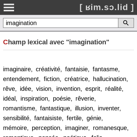
[ ʁim.sɔ.lid ]
C
hamp lexical avec "imagination"
imaginaire
,
créativité
,
fantaisie
,
fantasme
,
entendement
,
fiction
,
créatrice
,
hallucination
,
rêve
,
idée
,
vision
,
invention
,
esprit
,
réalité
,
idéal
,
inspiration
,
poésie
,
rêverie
,
romantisme
,
fantastique
,
illusion
,
inventer
,
sensibilité
,
fantaisiste
,
fertile
,
génie
,
mémoire
,
perception
,
imaginer
,
romanesque
,