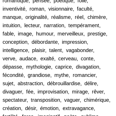
romantique
,
pensée
,
poétique
,
folie
,
inventivité
,
roman
,
visionnaire
,
faculté
,
manque
,
originalité
,
réalisme
,
réel
,
chimère
,
intuition
,
lecteur
,
narration
,
tempérament
,
fable
,
image
,
humour
,
merveilleux
,
prestige
,
conception
,
débordante
,
impression
,
intelligence
,
plaisir
,
talent
,
vagabonder
,
verve
,
audace
,
exalté
,
cerveau
,
conte
,
dépasse
,
mythologie
,
caprice
,
divagation
,
fécondité
,
grandiose
,
mythe
,
romancier
,
sujet
,
abstraction
,
débrouillardise
,
délire
,
divaguer
,
fée
,
improvisation
,
mirage
,
rêver
,
spectateur
,
transposition
,
vaguer
,
chimérique
,
création
,
désir
,
émotion
,
extravagance
,