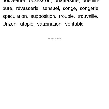
nouveauté
,
obsession
,
phantasme
,
puérilité
,
pure
,
rêvasserie
,
sensuel
,
songe
,
songerie
,
spéculation
,
supposition
,
trouble
,
trouvaille
,
Urizen
,
utopie
,
vaticination
,
véritable
PUBLICITÉ