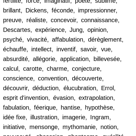
fertilité
,
force
,
imaginatif
,
poète
,
sublime
,
brillant
,
Dickens
,
féconde
,
impressionner
,
preuve
,
réaliste
,
concevoir
,
connaissance
,
Descartes
,
expérience
,
Jung
,
opinion
,
psyché
,
vivacité
,
affabulation
,
dérèglement
,
échauffe
,
intellect
,
inventif
,
savoir
,
vue
,
absurdité
,
allégorie
,
application
,
billevesée
,
calcul
,
carotte
,
charme
,
conjecture
,
conscience
,
convention
,
découverte
,
découvrir
,
déduction
,
élucubration
,
Errol
,
esprit d'invention
,
évasion
,
extrapolation
,
fabulation
,
féerique
,
hantise
,
hypothèse
,
idée fixe
,
illustration
,
imagerie
,
Ingram
,
initiative
,
mensonge
,
mythomanie
,
notion
,