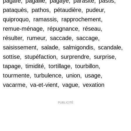
pagaïe
,
pagaille
,
pagaye
,
parasite
,
pastis
,
pataquès
,
pathos
,
pétaudière
,
pudeur
,
quiproquo
,
ramassis
,
rapprochement
,
remue-ménage
,
répugnance
,
réseau
,
résulter
,
rumeur
,
saccade
,
saccage
,
saisissement
,
salade
,
salmigondis
,
scandale
,
sottise
,
stupéfaction
,
surprendre
,
surprise
,
tapage
,
timidité
,
tortillage
,
tourbillon
,
tourmente
,
turbulence
,
union
,
usage
,
vacarme
,
va-et-vient
,
vague
,
vexation
PUBLICITÉ