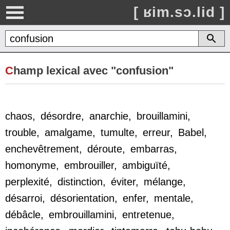
[ ʁim.sɔ.lid ]
C
hamp lexical avec "confusion"
chaos
,
désordre
,
anarchie
,
brouillamini
,
trouble
,
amalgame
,
tumulte
,
erreur
,
Babel
,
enchevêtrement
,
déroute
,
embarras
,
homonyme
,
embrouiller
,
ambiguïté
,
perplexité
,
distinction
,
éviter
,
mélange
,
désarroi
,
désorientation
,
enfer
,
mentale
,
débâcle
,
embrouillamini
,
entretenue
,