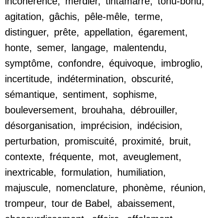
incohérence
,
merdier
,
tintamarre
,
tohu-bohu
,
agitation
,
gâchis
,
pêle-mêle
,
terme
,
distinguer
,
prête
,
appellation
,
égarement
,
honte
,
semer
,
langage
,
malentendu
,
symptôme
,
confondre
,
équivoque
,
imbroglio
,
incertitude
,
indétermination
,
obscurité
,
sémantique
,
sentiment
,
sophisme
,
bouleversement
,
brouhaha
,
débrouiller
,
désorganisation
,
imprécision
,
indécision
,
perturbation
,
promiscuité
,
proximité
,
bruit
,
contexte
,
fréquente
,
mot
,
aveuglement
,
inextricable
,
formulation
,
humiliation
,
majuscule
,
nomenclature
,
phonème
,
réunion
,
trompeur
,
tour de Babel
,
abaissement
,