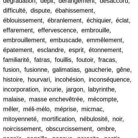
dégradation
,
dépit
,
dérangement
,
désaccord
,
difficulté
,
dispute
,
ébahissement
,
éblouissement
,
ébranlement
,
échiquier
,
éclat
,
effarement
,
effervescence
,
embrouille
,
embrouillement
,
embuscade
,
emmêlement
,
épatement
,
esclandre
,
esprit
,
étonnement
,
familiarité
,
fatras
,
fouillis
,
foutoir
,
fracas
,
fusion
,
fusionne
,
galimatias
,
gaucherie
,
gêne
,
histoire
,
hourvari
,
incohésion
,
inconséquence
,
incorporation
,
incurie
,
jargon
,
labyrinthe
,
malaise
,
masse enchevêtrée
,
mécompte
,
mêler
,
méli-mélo
,
méprise
,
micmac
,
mitoyenneté
,
mortification
,
nébulosité
,
noir
,
noircissement
,
obscurcissement
,
ombre
,