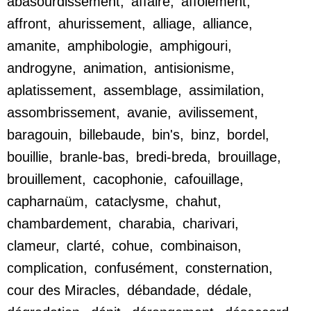
abasourdissement
,
affaire
,
affolement
,
affront
,
ahurissement
,
alliage
,
alliance
,
amanite
,
amphibologie
,
amphigouri
,
androgyne
,
animation
,
antisionisme
,
aplatissement
,
assemblage
,
assimilation
,
assombrissement
,
avanie
,
avilissement
,
baragouin
,
billebaude
,
bin's
,
binz
,
bordel
,
bouillie
,
branle-bas
,
bredi-breda
,
brouillage
,
brouillement
,
cacophonie
,
cafouillage
,
capharnaüm
,
cataclysme
,
chahut
,
chambardement
,
charabia
,
charivari
,
clameur
,
clarté
,
cohue
,
combinaison
,
complication
,
confusément
,
consternation
,
cour des Miracles
,
débandade
,
dédale
,