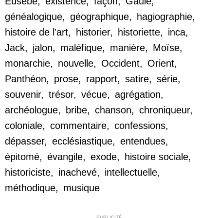
Eusèbe
,
existence
,
façon
,
Gaule
,
généalogique
,
géographique
,
hagiographie
,
histoire de l'art
,
historier
,
historiette
,
inca
,
Jack
,
jalon
,
maléfique
,
manière
,
Moïse
,
monarchie
,
nouvelle
,
Occident
,
Orient
,
Panthéon
,
prose
,
rapport
,
satire
,
série
,
souvenir
,
trésor
,
vécue
,
agrégation
,
archéologue
,
bribe
,
chanson
,
chroniqueur
,
coloniale
,
commentaire
,
confessions
,
dépasser
,
ecclésiastique
,
entendues
,
épitomé
,
évangile
,
exode
,
histoire sociale
,
historiciste
,
inachevé
,
intellectuelle
,
méthodique
,
musique
PUBLICITÉ