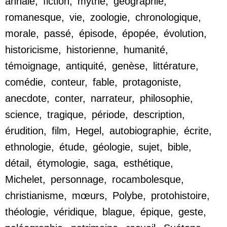
annale
,
fiction
,
mythe
,
géographie
,
romanesque
,
vie
,
zoologie
,
chronologique
,
morale
,
passé
,
épisode
,
épopée
,
évolution
,
historicisme
,
historienne
,
humanité
,
témoignage
,
antiquité
,
genèse
,
littérature
,
comédie
,
conteur
,
fable
,
protagoniste
,
anecdote
,
conter
,
narrateur
,
philosophie
,
science
,
tragique
,
période
,
description
,
érudition
,
film
,
Hegel
,
autobiographie
,
écrite
,
ethnologie
,
étude
,
géologie
,
sujet
,
bible
,
détail
,
étymologie
,
saga
,
esthétique
,
Michelet
,
personnage
,
rocambolesque
,
christianisme
,
mœurs
,
Polybe
,
protohistoire
,
théologie
,
véridique
,
blague
,
épique
,
geste
,