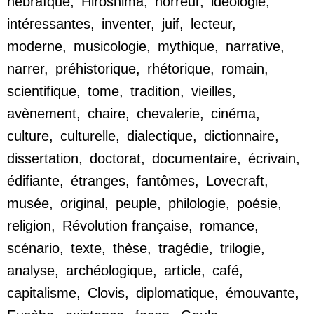
hébraïque
,
Hiroshima
,
horreur
,
idéologie
,
intéressantes
,
inventer
,
juif
,
lecteur
,
moderne
,
musicologie
,
mythique
,
narrative
,
narrer
,
préhistorique
,
rhétorique
,
romain
,
scientifique
,
tome
,
tradition
,
vieilles
,
avènement
,
chaire
,
chevalerie
,
cinéma
,
culture
,
culturelle
,
dialectique
,
dictionnaire
,
dissertation
,
doctorat
,
documentaire
,
écrivain
,
édifiante
,
étranges
,
fantômes
,
Lovecraft
,
musée
,
original
,
peuple
,
philologie
,
poésie
,
religion
,
Révolution française
,
romance
,
scénario
,
texte
,
thèse
,
tragédie
,
trilogie
,
analyse
,
archéologique
,
article
,
café
,
capitalisme
,
Clovis
,
diplomatique
,
émouvante
,