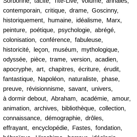
Sorbonne
,
tacite
,
Tite-Live
,
volume
,
annales
,
contemporain
,
critique
,
drame
,
Goscinny
,
historiquement
,
humaine
,
idéalisme
,
Marx
,
peinture
,
poétique
,
psychologie
,
abrégé
,
colonisation
,
conférence
,
fabuleuse
,
historicité
,
leçon
,
muséum
,
mythologique
,
odyssée
,
pièce
,
trame
,
version
,
acadien
,
apocryphe
,
art
,
chapitres
,
écriture
,
érudit
,
fantastique
,
Napoléon
,
naturaliste
,
phase
,
preuve
,
révisionnisme
,
savant
,
univers
,
à dormir debout
,
Abraham
,
académie
,
amour
,
animation
,
archives
,
bibliothèque
,
collection
,
connaissance
,
démographie
,
drôles
,
effrayant
,
encyclopédie
,
Fastes
,
fondation
,