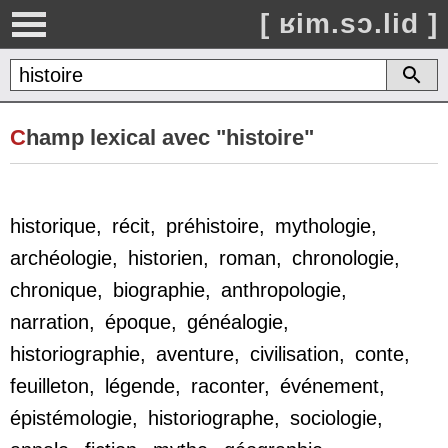
[ ʁim.sɔ.lid ]
C
hamp lexical avec "histoire"
historique
,
récit
,
préhistoire
,
mythologie
,
archéologie
,
historien
,
roman
,
chronologie
,
chronique
,
biographie
,
anthropologie
,
narration
,
époque
,
généalogie
,
historiographie
,
aventure
,
civilisation
,
conte
,
feuilleton
,
légende
,
raconter
,
événement
,
épistémologie
,
historiographe
,
sociologie
,