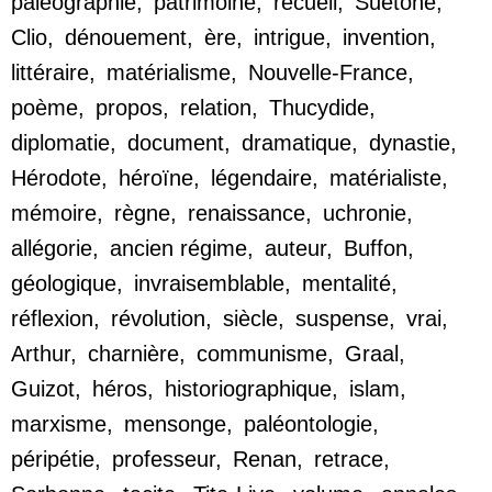
paléographie
,
patrimoine
,
recueil
,
Suétone
,
Clio
,
dénouement
,
ère
,
intrigue
,
invention
,
littéraire
,
matérialisme
,
Nouvelle-France
,
poème
,
propos
,
relation
,
Thucydide
,
diplomatie
,
document
,
dramatique
,
dynastie
,
Hérodote
,
héroïne
,
légendaire
,
matérialiste
,
mémoire
,
règne
,
renaissance
,
uchronie
,
allégorie
,
ancien régime
,
auteur
,
Buffon
,
géologique
,
invraisemblable
,
mentalité
,
réflexion
,
révolution
,
siècle
,
suspense
,
vrai
,
Arthur
,
charnière
,
communisme
,
Graal
,
Guizot
,
héros
,
historiographique
,
islam
,
marxisme
,
mensonge
,
paléontologie
,
péripétie
,
professeur
,
Renan
,
retrace
,